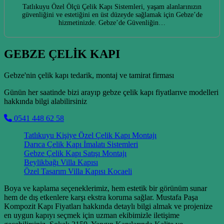
Tatlıkuyu Özel Ölçü Çelik Kapı Sistemleri, yaşam alanlarınızın
güvenliğini ve estetiğini en üst düzeyde sağlamak için Gebze’de
hizmetinizde. Gebze’de Güvenliğin…
GEBZE ÇELİK KAPI
Gebze'nin çelik kapı tedarik, montaj ve tamirat firması
Günün her saatinde bizi arayıp gebze çelik kapı fiyatlarıve modelleri
hakkında bilgi alabilirsiniz
0541 448 62 58
Tatlıkuyu Kişiye Özel Çelik Kapı Montajı
Darıca Çelik Kapı İmalatı Sistemleri
Gebze Çelik Kapı Satışı Montajı
Beylikbağı Villa Kapısı
Özel Tasarım Villa Kapısı Kocaeli
Boya ve kaplama seçeneklerimiz, hem estetik bir görünüm sunar
hem de dış etkenlere karşı ekstra koruma sağlar. Mustafa Paşa
Kompozit Kapı Fiyatları hakkında detaylı bilgi almak ve projenize
en uygun kapıyı seçmek için uzman ekibimizle iletişime