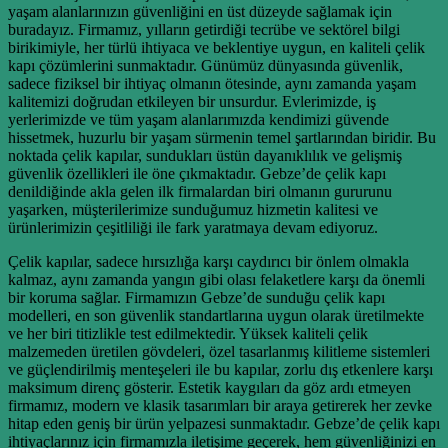
yaşam alanlarınızın güvenliğini en üst düzeyde sağlamak için
buradayız. Firmamız, yılların getirdiği tecrübe ve sektörel bilgi
birikimiyle, her türlü ihtiyaca ve beklentiye uygun, en kaliteli çelik
kapı çözümlerini sunmaktadır. Günümüz dünyasında güvenlik,
sadece fiziksel bir ihtiyaç olmanın ötesinde, aynı zamanda yaşam
kalitemizi doğrudan etkileyen bir unsurdur. Evlerimizde, iş
yerlerimizde ve tüm yaşam alanlarımızda kendimizi güvende
hissetmek, huzurlu bir yaşam sürmenin temel şartlarından biridir. Bu
noktada çelik kapılar, sundukları üstün dayanıklılık ve gelişmiş
güvenlik özellikleri ile öne çıkmaktadır. Gebze’de çelik kapı
denildiğinde akla gelen ilk firmalardan biri olmanın gururunu
yaşarken, müşterilerimize sunduğumuz hizmetin kalitesi ve
ürünlerimizin çeşitliliği ile fark yaratmaya devam ediyoruz.
Çelik kapılar, sadece hırsızlığa karşı caydırıcı bir önlem olmakla
kalmaz, aynı zamanda yangın gibi olası felaketlere karşı da önemli
bir koruma sağlar. Firmamızın Gebze’de sunduğu çelik kapı
modelleri, en son güvenlik standartlarına uygun olarak üretilmekte
ve her biri titizlikle test edilmektedir. Yüksek kaliteli çelik
malzemeden üretilen gövdeleri, özel tasarlanmış kilitleme sistemleri
ve güçlendirilmiş menteşeleri ile bu kapılar, zorlu dış etkenlere karşı
maksimum direnç gösterir. Estetik kaygıları da göz ardı etmeyen
firmamız, modern ve klasik tasarımları bir araya getirerek her zevke
hitap eden geniş bir ürün yelpazesi sunmaktadır. Gebze’de çelik kapı
ihtiyaçlarınız için firmamızla iletişime geçerek, hem güvenliğinizi en