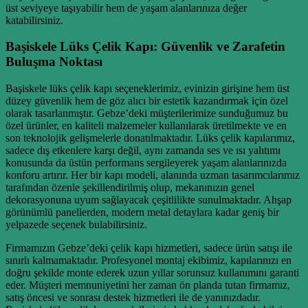
üst seviyeye taşıyabilir hem de yaşam alanlarınıza değer
katabilirsiniz.
Başiskele Lüks Çelik Kapı: Güvenlik ve Zarafetin
Buluşma Noktası
Başiskele lüks çelik kapı seçeneklerimiz, evinizin girişine hem üst
düzey güvenlik hem de göz alıcı bir estetik kazandırmak için özel
olarak tasarlanmıştır. Gebze’deki müşterilerimize sunduğumuz bu
özel ürünler, en kaliteli malzemeler kullanılarak üretilmekte ve en
son teknolojik gelişmelerle donatılmaktadır. Lüks çelik kapılarımız,
sadece dış etkenlere karşı değil, aynı zamanda ses ve ısı yalıtımı
konusunda da üstün performans sergileyerek yaşam alanlarınızda
konforu artırır. Her bir kapı modeli, alanında uzman tasarımcılarımız
tarafından özenle şekillendirilmiş olup, mekanınızın genel
dekorasyonuna uyum sağlayacak çeşitlilikte sunulmaktadır. Ahşap
görünümlü panellerden, modern metal detaylara kadar geniş bir
yelpazede seçenek bulabilirsiniz.
Firmamızın Gebze’deki çelik kapı hizmetleri, sadece ürün satışı ile
sınırlı kalmamaktadır. Profesyonel montaj ekibimiz, kapılarınızı en
doğru şekilde monte ederek uzun yıllar sorunsuz kullanımını garanti
eder. Müşteri memnuniyetini her zaman ön planda tutan firmamız,
satış öncesi ve sonrası destek hizmetleri ile de yanınızdadır.