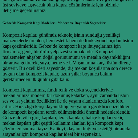
üst seviyeye taşıyacak bina kapısı çözümlerimiz için bizimle
iletişime geçebilirsiniz.
Gebze’de Kompozit Kapı Modelleri: Modern ve Dayanıklı Seçenekler
Kompozit kapılar, günümüz teknolojisinin sunduğu yenilikçi
malzemelerle üretilen, hem estetik hem de fonksiyonel açıdan üstün
kapı çözümleridir. Gebze’de kompozit kapı ihtiyaçlarınız için
firmamız, geniş bir ürün yelpazesi sunmaktadır. Kompozit
malzemeler, ahşabın doğal görünümünü ve metalin dayanıklılığını
bir araya getirerek, suya, neme ve UV ışınlarına karşı üstün direnç
gösterir. Bu özellikleri sayesinde, dış mekan koşullarına son derece
uygun olan kompozit kapılar, uzun yıllar boyunca bakım
gerektirmeden ilk günkü gibi kalır.
Kompozit kapılarımız, farklı renk ve doku seçenekleriyle
mekanlarınıza modern bir dokunuş katarken, aynı zamanda üstün
ses ve ısı yalıtımı özellikleri ile de yaşam alanlarınızda konforu
artırır. Hırsızlığa karşı dayanıklılığı ve yangın geciktirici özellikleri
de kompozit kapıların tercih edilmesindeki önemli nedenlerdendir.
Gebze’de villa giriş kapıları, teras kapıları, bahçe kapıları ve iç
mekan kapıları gibi çeşitli kullanım alanları için kompozit kapı
çözümleri sunmaktayız. Kaliteyi, dayanıklılığı ve estetiği bir arada
arayanlar için kompozit kapılar ideal bir seçenektir.