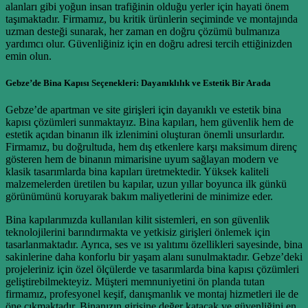
alanları gibi yoğun insan trafiğinin olduğu yerler için hayati önem
taşımaktadır. Firmamız, bu kritik ürünlerin seçiminde ve montajında
uzman desteği sunarak, her zaman en doğru çözümü bulmanıza
yardımcı olur. Güvenliğiniz için en doğru adresi tercih ettiğinizden
emin olun.
Gebze’de Bina Kapısı Seçenekleri: Dayanıklılık ve Estetik Bir Arada
Gebze’de apartman ve site girişleri için dayanıklı ve estetik bina
kapısı çözümleri sunmaktayız. Bina kapıları, hem güvenlik hem de
estetik açıdan binanın ilk izlenimini oluşturan önemli unsurlardır.
Firmamız, bu doğrultuda, hem dış etkenlere karşı maksimum direnç
gösteren hem de binanın mimarisine uyum sağlayan modern ve
klasik tasarımlarda bina kapıları üretmektedir. Yüksek kaliteli
malzemelerden üretilen bu kapılar, uzun yıllar boyunca ilk günkü
görünümünü koruyarak bakım maliyetlerini de minimize eder.
Bina kapılarımızda kullanılan kilit sistemleri, en son güvenlik
teknolojilerini barındırmakta ve yetkisiz girişleri önlemek için
tasarlanmaktadır. Ayrıca, ses ve ısı yalıtımı özellikleri sayesinde, bina
sakinlerine daha konforlu bir yaşam alanı sunulmaktadır. Gebze’deki
projeleriniz için özel ölçülerde ve tasarımlarda bina kapısı çözümleri
geliştirebilmekteyiz. Müşteri memnuniyetini ön planda tutan
firmamız, profesyonel keşif, danışmanlık ve montaj hizmetleri ile de
öne çıkmaktadır. Binanızın girişine değer katacak ve güvenliğini en