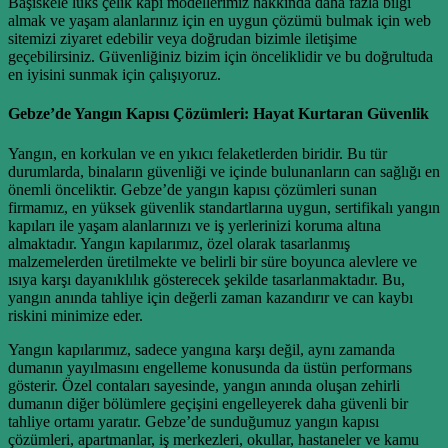
Başiskele lüks çelik kapı modellerimiz hakkında daha fazla bilgi
almak ve yaşam alanlarınız için en uygun çözümü bulmak için web
sitemizi ziyaret edebilir veya doğrudan bizimle iletişime
geçebilirsiniz. Güvenliğiniz bizim için önceliklidir ve bu doğrultuda
en iyisini sunmak için çalışıyoruz.
Gebze’de Yangın Kapısı Çözümleri: Hayat Kurtaran Güvenlik
Yangın, en korkulan ve en yıkıcı felaketlerden biridir. Bu tür
durumlarda, binaların güvenliği ve içinde bulunanların can sağlığı en
önemli önceliktir. Gebze’de yangın kapısı çözümleri sunan
firmamız, en yüksek güvenlik standartlarına uygun, sertifikalı yangın
kapıları ile yaşam alanlarınızı ve iş yerlerinizi koruma altına
almaktadır. Yangın kapılarımız, özel olarak tasarlanmış
malzemelerden üretilmekte ve belirli bir süre boyunca alevlere ve
ısıya karşı dayanıklılık gösterecek şekilde tasarlanmaktadır. Bu,
yangın anında tahliye için değerli zaman kazandırır ve can kaybı
riskini minimize eder.
Yangın kapılarımız, sadece yangına karşı değil, aynı zamanda
dumanın yayılmasını engelleme konusunda da üstün performans
gösterir. Özel contaları sayesinde, yangın anında oluşan zehirli
dumanın diğer bölümlere geçişini engelleyerek daha güvenli bir
tahliye ortamı yaratır. Gebze’de sunduğumuz yangın kapısı
çözümleri, apartmanlar, iş merkezleri, okullar, hastaneler ve kamu