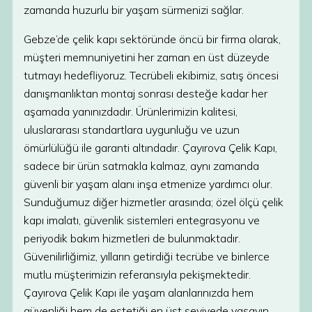
zamanda huzurlu bir yaşam sürmenizi sağlar.
Gebze’de çelik kapı sektöründe öncü bir firma olarak,
müşteri memnuniyetini her zaman en üst düzeyde
tutmayı hedefliyoruz. Tecrübeli ekibimiz, satış öncesi
danışmanlıktan montaj sonrası desteğe kadar her
aşamada yanınızdadır. Ürünlerimizin kalitesi,
uluslararası standartlara uygunluğu ve uzun
ömürlülüğü ile garanti altındadır. Çayırova Çelik Kapı,
sadece bir ürün satmakla kalmaz, aynı zamanda
güvenli bir yaşam alanı inşa etmenize yardımcı olur.
Sunduğumuz diğer hizmetler arasında; özel ölçü çelik
kapı imalatı, güvenlik sistemleri entegrasyonu ve
periyodik bakım hizmetleri de bulunmaktadır.
Güvenilirliğimiz, yılların getirdiği tecrübe ve binlerce
mutlu müşterimizin referansıyla pekişmektedir.
Çayırova Çelik Kapı ile yaşam alanlarınızda hem
güvenliği hem de estetiği en üst seviyede yaşayın.