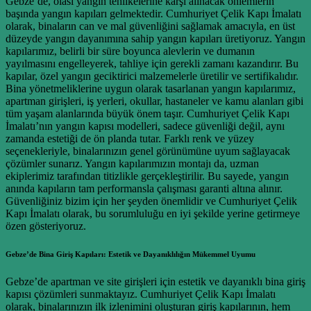
Gebze’de, olası yangın tehlikelerine karşı alınacak önlemlerin
başında yangın kapıları gelmektedir. Cumhuriyet Çelik Kapı İmalatı
olarak, binaların can ve mal güvenliğini sağlamak amacıyla, en üst
düzeyde yangın dayanımına sahip yangın kapıları üretiyoruz. Yangın
kapılarımız, belirli bir süre boyunca alevlerin ve dumanın
yayılmasını engelleyerek, tahliye için gerekli zamanı kazandırır. Bu
kapılar, özel yangın geciktirici malzemelerle üretilir ve sertifikalıdır.
Bina yönetmeliklerine uygun olarak tasarlanan yangın kapılarımız,
apartman girişleri, iş yerleri, okullar, hastaneler ve kamu alanları gibi
tüm yaşam alanlarında büyük önem taşır. Cumhuriyet Çelik Kapı
İmalatı’nın yangın kapısı modelleri, sadece güvenliği değil, aynı
zamanda estetiği de ön planda tutar. Farklı renk ve yüzey
seçenekleriyle, binalarınızın genel görünümüne uyum sağlayacak
çözümler sunarız. Yangın kapılarımızın montajı da, uzman
ekiplerimiz tarafından titizlikle gerçekleştirilir. Bu sayede, yangın
anında kapıların tam performansla çalışması garanti altına alınır.
Güvenliğiniz bizim için her şeyden önemlidir ve Cumhuriyet Çelik
Kapı İmalatı olarak, bu sorumluluğu en iyi şekilde yerine getirmeye
özen gösteriyoruz.
Gebze’de Bina Giriş Kapıları: Estetik ve Dayanıklılığın Mükemmel Uyumu
Gebze’de apartman ve site girişleri için estetik ve dayanıklı bina giriş
kapısı çözümleri sunmaktayız. Cumhuriyet Çelik Kapı İmalatı
olarak, binalarınızın ilk izlenimini oluşturan giriş kapılarının, hem