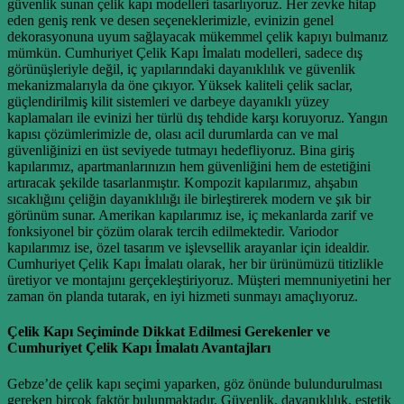
güvenlik sunan çelik kapı modelleri tasarlıyoruz. Her zevke hitap
eden geniş renk ve desen seçeneklerimizle, evinizin genel
dekorasyonuna uyum sağlayacak mükemmel çelik kapıyı bulmanız
mümkün. Cumhuriyet Çelik Kapı İmalatı modelleri, sadece dış
görünüşleriyle değil, iç yapılarındaki dayanıklılık ve güvenlik
mekanizmalarıyla da öne çıkıyor. Yüksek kaliteli çelik saclar,
güçlendirilmiş kilit sistemleri ve darbeye dayanıklı yüzey
kaplamaları ile evinizi her türlü dış tehdide karşı koruyoruz. Yangın
kapısı çözümlerimizle de, olası acil durumlarda can ve mal
güvenliğinizi en üst seviyede tutmayı hedefliyoruz. Bina giriş
kapılarımız, apartmanlarınızın hem güvenliğini hem de estetiğini
artıracak şekilde tasarlanmıştır. Kompozit kapılarımız, ahşabın
sıcaklığını çeliğin dayanıklılığı ile birleştirerek modern ve şık bir
görünüm sunar. Amerikan kapılarımız ise, iç mekanlarda zarif ve
fonksiyonel bir çözüm olarak tercih edilmektedir. Variodor
kapılarımız ise, özel tasarım ve işlevsellik arayanlar için idealdir.
Cumhuriyet Çelik Kapı İmalatı olarak, her bir ürünümüzü titizlikle
üretiyor ve montajını gerçekleştiriyoruz. Müşteri memnuniyetini her
zaman ön planda tutarak, en iyi hizmeti sunmayı amaçlıyoruz.
Çelik Kapı Seçiminde Dikkat Edilmesi Gerekenler ve
Cumhuriyet Çelik Kapı İmalatı Avantajları
Gebze’de çelik kapı seçimi yaparken, göz önünde bulundurulması
gereken birçok faktör bulunmaktadır. Güvenlik, dayanıklılık, estetik