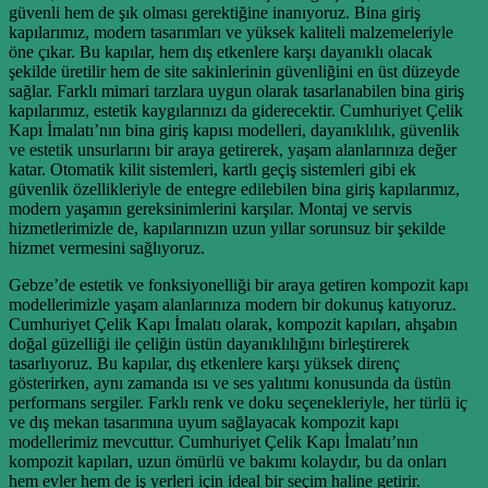
güvenli hem de şık olması gerektiğine inanıyoruz. Bina giriş
kapılarımız, modern tasarımları ve yüksek kaliteli malzemeleriyle
öne çıkar. Bu kapılar, hem dış etkenlere karşı dayanıklı olacak
şekilde üretilir hem de site sakinlerinin güvenliğini en üst düzeyde
sağlar. Farklı mimari tarzlara uygun olarak tasarlanabilen bina giriş
kapılarımız, estetik kaygılarınızı da giderecektir. Cumhuriyet Çelik
Kapı İmalatı’nın bina giriş kapısı modelleri, dayanıklılık, güvenlik
ve estetik unsurlarını bir araya getirerek, yaşam alanlarınıza değer
katar. Otomatik kilit sistemleri, kartlı geçiş sistemleri gibi ek
güvenlik özellikleriyle de entegre edilebilen bina giriş kapılarımız,
modern yaşamın gereksinimlerini karşılar. Montaj ve servis
hizmetlerimizle de, kapılarınızın uzun yıllar sorunsuz bir şekilde
hizmet vermesini sağlıyoruz.
Gebze’de estetik ve fonksiyonelliği bir araya getiren kompozit kapı
modellerimizle yaşam alanlarınıza modern bir dokunuş katıyoruz.
Cumhuriyet Çelik Kapı İmalatı olarak, kompozit kapıları, ahşabın
doğal güzelliği ile çeliğin üstün dayanıklılığını birleştirerek
tasarlıyoruz. Bu kapılar, dış etkenlere karşı yüksek direnç
gösterirken, aynı zamanda ısı ve ses yalıtımı konusunda da üstün
performans sergiler. Farklı renk ve doku seçenekleriyle, her türlü iç
ve dış mekan tasarımına uyum sağlayacak kompozit kapı
modellerimiz mevcuttur. Cumhuriyet Çelik Kapı İmalatı’nın
kompozit kapıları, uzun ömürlü ve bakımı kolaydır, bu da onları
hem evler hem de iş yerleri için ideal bir seçim haline getirir.