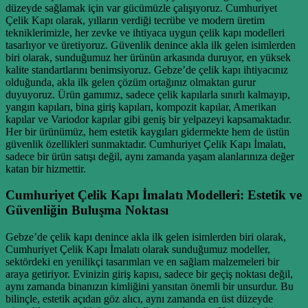
düzeyde sağlamak için var gücümüzle çalışıyoruz. Cumhuriyet
Çelik Kapı olarak, yılların verdiği tecrübe ve modern üretim
tekniklerimizle, her zevke ve ihtiyaca uygun çelik kapı modelleri
tasarlıyor ve üretiyoruz. Güvenlik denince akla ilk gelen isimlerden
biri olarak, sunduğumuz her ürünün arkasında duruyor, en yüksek
kalite standartlarını benimsiyoruz. Gebze’de çelik kapı ihtiyacınız
olduğunda, akla ilk gelen çözüm ortağınız olmaktan gurur
duyuyoruz. Ürün gamımız, sadece çelik kapılarla sınırlı kalmayıp,
yangın kapıları, bina giriş kapıları, kompozit kapılar, Amerikan
kapılar ve Variodor kapılar gibi geniş bir yelpazeyi kapsamaktadır.
Her bir ürünümüz, hem estetik kaygıları gidermekte hem de üstün
güvenlik özellikleri sunmaktadır. Cumhuriyet Çelik Kapı İmalatı,
sadece bir ürün satışı değil, aynı zamanda yaşam alanlarınıza değer
katan bir hizmettir.
Cumhuriyet Çelik Kapı İmalatı Modelleri: Estetik ve
Güvenliğin Buluşma Noktası
Gebze’de çelik kapı denince akla ilk gelen isimlerden biri olarak,
Cumhuriyet Çelik Kapı İmalatı olarak sunduğumuz modeller,
sektördeki en yenilikçi tasarımları ve en sağlam malzemeleri bir
araya getiriyor. Evinizin giriş kapısı, sadece bir geçiş noktası değil,
aynı zamanda binanızın kimliğini yansıtan önemli bir unsurdur. Bu
bilinçle, estetik açıdan göz alıcı, aynı zamanda en üst düzeyde