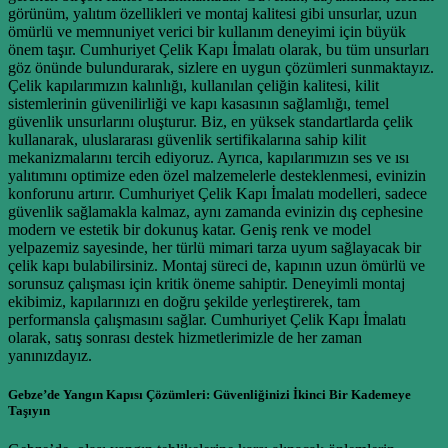
görünüm, yalıtım özellikleri ve montaj kalitesi gibi unsurlar, uzun
ömürlü ve memnuniyet verici bir kullanım deneyimi için büyük
önem taşır. Cumhuriyet Çelik Kapı İmalatı olarak, bu tüm unsurları
göz önünde bulundurarak, sizlere en uygun çözümleri sunmaktayız.
Çelik kapılarımızın kalınlığı, kullanılan çeliğin kalitesi, kilit
sistemlerinin güvenilirliği ve kapı kasasının sağlamlığı, temel
güvenlik unsurlarını oluşturur. Biz, en yüksek standartlarda çelik
kullanarak, uluslararası güvenlik sertifikalarına sahip kilit
mekanizmalarını tercih ediyoruz. Ayrıca, kapılarımızın ses ve ısı
yalıtımını optimize eden özel malzemelerle desteklenmesi, evinizin
konforunu artırır. Cumhuriyet Çelik Kapı İmalatı modelleri, sadece
güvenlik sağlamakla kalmaz, aynı zamanda evinizin dış cephesine
modern ve estetik bir dokunuş katar. Geniş renk ve model
yelpazemiz sayesinde, her türlü mimari tarza uyum sağlayacak bir
çelik kapı bulabilirsiniz. Montaj süreci de, kapının uzun ömürlü ve
sorunsuz çalışması için kritik öneme sahiptir. Deneyimli montaj
ekibimiz, kapılarınızı en doğru şekilde yerleştirerek, tam
performansla çalışmasını sağlar. Cumhuriyet Çelik Kapı İmalatı
olarak, satış sonrası destek hizmetlerimizle de her zaman
yanınızdayız.
Gebze’de Yangın Kapısı Çözümleri: Güvenliğinizi İkinci Bir Kademeye
Taşıyın