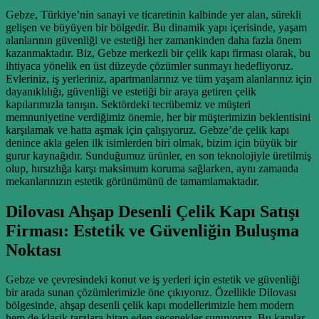
Gebze, Türkiye’nin sanayi ve ticaretinin kalbinde yer alan, sürekli
gelişen ve büyüyen bir bölgedir. Bu dinamik yapı içerisinde, yaşam
alanlarının güvenliği ve estetiği her zamankinden daha fazla önem
kazanmaktadır. Biz, Gebze merkezli bir çelik kapı firması olarak, bu
ihtiyaca yönelik en üst düzeyde çözümler sunmayı hedefliyoruz.
Evleriniz, iş yerleriniz, apartmanlarınız ve tüm yaşam alanlarınız için
dayanıklılığı, güvenliği ve estetiği bir araya getiren çelik
kapılarımızla tanışın. Sektördeki tecrübemiz ve müşteri
memnuniyetine verdiğimiz önemle, her bir müşterimizin beklentisini
karşılamak ve hatta aşmak için çalışıyoruz. Gebze’de çelik kapı
denince akla gelen ilk isimlerden biri olmak, bizim için büyük bir
gurur kaynağıdır. Sunduğumuz ürünler, en son teknolojiyle üretilmiş
olup, hırsızlığa karşı maksimum koruma sağlarken, aynı zamanda
mekanlarınızın estetik görünümünü de tamamlamaktadır.
Dilovası Ahşap Desenli Çelik Kapı Satışı
Firması: Estetik ve Güvenliğin Buluşma
Noktası
Gebze ve çevresindeki konut ve iş yerleri için estetik ve güvenliği
bir arada sunan çözümlerimizle öne çıkıyoruz. Özellikle Dilovası
bölgesinde, ahşap desenli çelik kapı modellerimizle hem modern
hem de klasik tarzlara hitap eden seçenekler sunuyoruz. Bu kapılar,