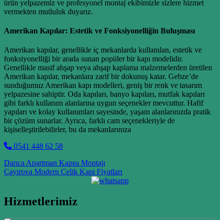
ürün yelpazemiz ve profesyonel montaj ekibimizle sizlere hizmet
vermekten mutluluk duyarız.
Amerikan Kapılar: Estetik ve Fonksiyonelliğin Buluşması
Amerikan kapılar, genellikle iç mekanlarda kullanılan, estetik ve
fonksiyonelliği bir arada sunan popüler bir kapı modelidir.
Genellikle masif ahşap veya ahşap kaplama malzemelerden üretilen
Amerikan kapılar, mekanlara zarif bir dokunuş katar. Gebze’de
sunduğumuz Amerikan kapı modelleri, geniş bir renk ve tasarım
yelpazesine sahiptir. Oda kapıları, banyo kapıları, mutfak kapıları
gibi farklı kullanım alanlarına uygun seçenekler mevcuttur. Hafif
yapıları ve kolay kullanımları sayesinde, yaşam alanlarınızda pratik
bir çözüm sunarlar. Ayrıca, farklı cam seçenekleriyle de
kişiselleştirilebilirler, bu da mekanlarınıza
0541 448 62 58
Post navigation
Darıca Apartman Kapısı Montajı
Çayırova Modern Çelik Kapı Fiyatları
Hizmetlerimiz