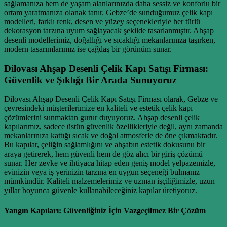
sağlamanıza hem de yaşam alanlarınızda daha sessiz ve konforlu bir
ortam yaratmanıza olanak tanır. Gebze’de sunduğumuz çelik kapı
modelleri, farklı renk, desen ve yüzey seçenekleriyle her türlü
dekorasyon tarzına uyum sağlayacak şekilde tasarlanmıştır. Ahşap
desenli modellerimiz, doğallığı ve sıcaklığı mekanlarınıza taşırken,
modern tasarımlarımız ise çağdaş bir görünüm sunar.
Dilovası Ahşap Desenli Çelik Kapı Satışı Firması:
Güvenlik ve Şıklığı Bir Arada Sunuyoruz
Dilovası Ahşap Desenli Çelik Kapı Satışı Firması olarak, Gebze ve
çevresindeki müşterilerimize en kaliteli ve estetik çelik kapı
çözümlerini sunmaktan gurur duyuyoruz. Ahşap desenli çelik
kapılarımız, sadece üstün güvenlik özellikleriyle değil, aynı zamanda
mekanlarınıza kattığı sıcak ve doğal atmosferle de öne çıkmaktadır.
Bu kapılar, çeliğin sağlamlığını ve ahşabın estetik dokusunu bir
araya getirerek, hem güvenli hem de göz alıcı bir giriş çözümü
sunar. Her zevke ve ihtiyaca hitap eden geniş model yelpazemizle,
evinizin veya iş yerinizin tarzına en uygun seçeneği bulmanız
mümkündür. Kaliteli malzemelerimiz ve uzman işçiliğimizle, uzun
yıllar boyunca güvenle kullanabileceğiniz kapılar üretiyoruz.
Yangın Kapıları: Güvenliğiniz İçin Vazgeçilmez Bir Çözüm