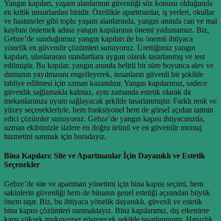
Yangın kapıları, yaşam alanlarının güvenliği söz konusu olduğunda
en kritik unsurlardan biridir. Özellikle apartmanlar, iş yerleri, okullar
ve hastaneler gibi toplu yaşam alanlarında, yangın anında can ve mal
kaybını önlemek adına yangın kapılarının önemi yadsınamaz. Biz,
Gebze’de sunduğumuz yangın kapıları ile bu önemli ihtiyaca
yönelik en güvenilir çözümleri sunuyoruz. Ürettiğimiz yangın
kapıları, uluslararası standartlara uygun olarak tasarlanmış ve test
edilmiştir. Bu kapılar, yangın anında belirli bir süre boyunca alev ve
dumanın yayılmasını engelleyerek, insanların güvenli bir şekilde
tahliye edilmesi için zaman kazandırır. Yangın kapılarımız, sadece
güvenlik sağlamakla kalmaz, aynı zamanda estetik olarak da
mekanlarınıza uyum sağlayacak şekilde tasarlanmıştır. Farklı renk ve
yüzey seçenekleriyle, hem fonksiyonel hem de görsel açıdan tatmin
edici çözümler sunuyoruz. Gebze’de yangın kapısı ihtiyacınızda,
uzman ekibimizle sizlere en doğru ürünü ve en güvenilir montaj
hizmetini sunmak için buradayız.
Bina Kapıları: Site ve Apartmanlar İçin Dayanıklı ve Estetik
Seçenekler
Gebze’de site ve apartman yönetimi için bina kapısı seçimi, hem
sakinlerin güvenliği hem de binanın genel estetiği açısından büyük
önem taşır. Biz, bu ihtiyaca yönelik dayanıklı, güvenli ve estetik
bina kapısı çözümleri sunmaktayız. Bina kapılarımız, dış etkenlere
karşı yüksek mukavemet gösterecek şekilde tasarlanmıştır. Hırsızlık