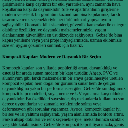
girişimlerine karşı caydırıcı bir etki yaratırken, aynı zamanda hava
koşullarına karşı da dayanıklıdır. Site ve apartmanların girişlerine
modern ve estetik bir görünüm kazandıran bina kapılarımız, farklı
tasarım ve renk seçenekleriyle her türlü mimari yapıya uyum
sağlayabilir. Otomatik kilit sistemleri, güvenlik kameraları ile entegre
olabilme özellikleri ve dayanıklı malzemelerimizle, yaşam
alanlarınızın güvenliğini en üst düzeyde sağlıyoruz. Gebze’de bina
kapısı yenileme veya yeni proje ihtiyaçlarınızda, uzman ekibimizle
size en uygun çözümleri sunmak için hazırız.
Kompozit Kapılar: Modern ve Dayanıklı Bir Seçim
Kompozit kapılar, son yıllarda popülerliği artan, dayanıklılığı ve
estetiği bir arada sunan modern bir kapı türüdür. Ahşap, PVC ve
alüminyum gibi farklı malzemelerin bir araya getirilmesiyle üretilen
kompozit kapılar, hem doğal bir görünüm sunar hem de çeliğin
dayanıklılığına yakın bir performans sergiler. Gebze’de sunduğumuz
kompozit kapı modelleri, suya, neme ve UV ışınlarına karşı oldukça
dayanıklıdır. Bu özellikleri sayesinde, dış mekanlarda kullanıma son
derece uygundurlar ve zamanla renklerinde solma veya
deformasyon gibi sorunlar yaşanmaz. Ayrıca, kompozit kapılar iyi
bir ses ve ısı yalıtımı sağlayarak, yaşam alanlarınızda konforu artırır.
Farklı ahşap dokuları ve renk seçenekleriyle, mekanlarınıza sıcaklık
ve şıklık katabilirsiniz. Gebze’de kompozit kapı ihtiyacınızda, geniş