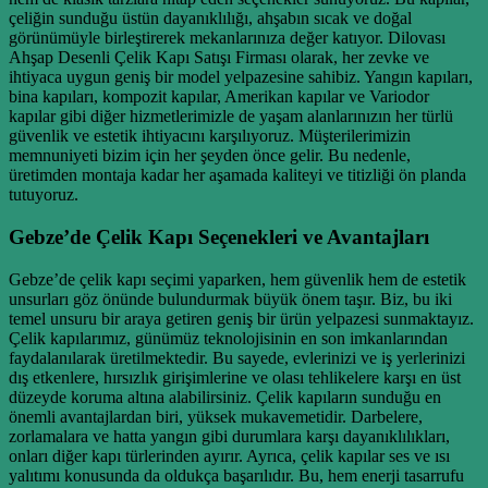
çeliğin sunduğu üstün dayanıklılığı, ahşabın sıcak ve doğal
görünümüyle birleştirerek mekanlarınıza değer katıyor. Dilovası
Ahşap Desenli Çelik Kapı Satışı Firması olarak, her zevke ve
ihtiyaca uygun geniş bir model yelpazesine sahibiz. Yangın kapıları,
bina kapıları, kompozit kapılar, Amerikan kapılar ve Variodor
kapılar gibi diğer hizmetlerimizle de yaşam alanlarınızın her türlü
güvenlik ve estetik ihtiyacını karşılıyoruz. Müşterilerimizin
memnuniyeti bizim için her şeyden önce gelir. Bu nedenle,
üretimden montaja kadar her aşamada kaliteyi ve titizliği ön planda
tutuyoruz.
Gebze’de Çelik Kapı Seçenekleri ve Avantajları
Gebze’de çelik kapı seçimi yaparken, hem güvenlik hem de estetik
unsurları göz önünde bulundurmak büyük önem taşır. Biz, bu iki
temel unsuru bir araya getiren geniş bir ürün yelpazesi sunmaktayız.
Çelik kapılarımız, günümüz teknolojisinin en son imkanlarından
faydalanılarak üretilmektedir. Bu sayede, evlerinizi ve iş yerlerinizi
dış etkenlere, hırsızlık girişimlerine ve olası tehlikelere karşı en üst
düzeyde koruma altına alabilirsiniz. Çelik kapıların sunduğu en
önemli avantajlardan biri, yüksek mukavemetidir. Darbelere,
zorlamalara ve hatta yangın gibi durumlara karşı dayanıklılıkları,
onları diğer kapı türlerinden ayırır. Ayrıca, çelik kapılar ses ve ısı
yalıtımı konusunda da oldukça başarılıdır. Bu, hem enerji tasarrufu