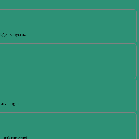
 değer katıyoruz.…
e Güvenliğin…
ten moderne zengin…