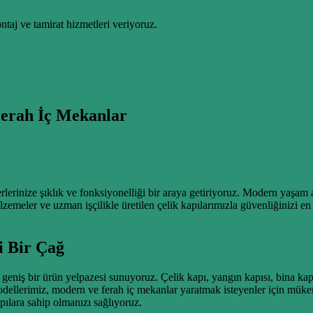
taj ve tamirat hizmetleri veriyoruz.
erah İç Mekanlar
rinize şıklık ve fonksiyonelliği bir araya getiriyoruz. Modern yaşam al
emeler ve uzman işçilikle üretilen çelik kapılarımızla güvenliğinizi en 
i Bir Çağ
geniş bir ürün yelpazesi sunuyoruz. Çelik kapı, yangın kapısı, bina kap
dellerimiz, modern ve ferah iç mekanlar yaratmak isteyenler için mükemm
apılara sahip olmanızı sağlıyoruz.