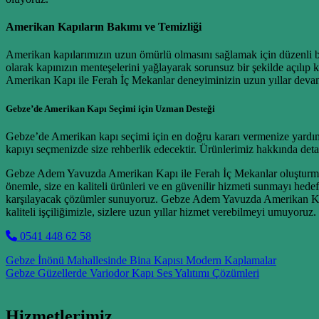
Amerikan Kapıların Bakımı ve Temizliği
Amerikan kapılarımızın uzun ömürlü olmasını sağlamak için düzenli ba
olarak kapınızın menteşelerini yağlayarak sorunsuz bir şekilde açılıp
Amerikan Kapı ile Ferah İç Mekanlar deneyiminizin uzun yıllar devam
Gebze’de Amerikan Kapı Seçimi için Uzman Desteği
Gebze’de Amerikan kapı seçimi için en doğru kararı vermenize yardım
kapıyı seçmenizde size rehberlik edecektir. Ürünlerimiz hakkında detaylı
Gebze Adem Yavuzda Amerikan Kapı ile Ferah İç Mekanlar oluşturmanı
önemle, size en kaliteli ürünleri ve en güvenilir hizmeti sunmayı hedef
karşılayacak çözümler sunuyoruz. Gebze Adem Yavuzda Amerikan Kapı 
kaliteli işçiliğimizle, sizlere uzun yıllar hizmet verebilmeyi umuyoruz.
0541 448 62 58
Post navigation
Gebze İnönü Mahallesinde Bina Kapısı Modern Kaplamalar
Gebze Güzellerde Variodor Kapı Ses Yalıtımı Çözümleri
Hizmetlerimiz