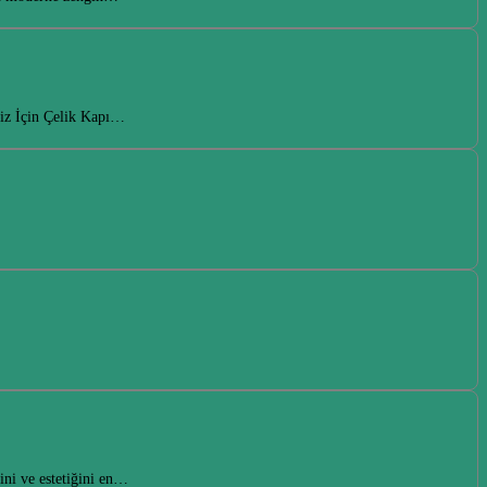
niz İçin Çelik Kapı…
ini ve estetiğini en…