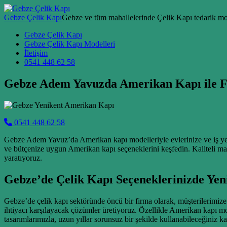
Skip to content
Gebze Çelik Kapı
Gebze ve tüm mahallelerinde Çelik Kapı tedarik mon
Main Navigation
Gebze Çelik Kapı
Gebze Çelik Kapı Modelleri
İletişim
0541 448 62 58
Gebze Adem Yavuzda Amerikan Kapı ile F
0541 448 62 58
Gebze Adem Yavuz’da Amerikan kapı modelleriyle evlerinize ve iş yerle
ve bütçenize uygun Amerikan kapı seçeneklerini keşfedin. Kaliteli malz
yaratıyoruz.
Gebze’de Çelik Kapı Seçeneklerinizde Yen
Gebze’de çelik kapı sektöründe öncü bir firma olarak, müşterilerimize 
ihtiyacı karşılayacak çözümler üretiyoruz. Özellikle Amerikan kapı mo
tasarımlarımızla, uzun yıllar sorunsuz bir şekilde kullanabileceğiniz k