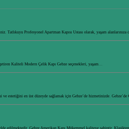
siniz. Tatlıkuyu Profesyonel Apartman Kapısı Ustası olarak, yaşam alanlarınıza
ya getiren Kaliteli Modern Çelik Kapı Gebze seçenekleri, yaşam…
ini ve estetiğini en üst düzeyde sağlamak için Gebze’de hizmetinizde. Gebze’d
den elde edilmektedir. Gebze Amerikan Kapı Mükemmel kaliteye sahiptir. Klasik