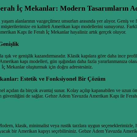
erah İç Mekanlar: Modern Tasarımların Ad
yaşam alanlarının vazgeçilmez unsurları arasında yer alıyor. Geniş ve f
 müşterilerimize en kaliteli Amerikan kapı modellerini sunuyoruz. Fark
erikan Kapı ile Ferah İç Mekanlar hayaliniz artık gerçek oluyor.
Genişlik
 ışık ve genişlik kazandırmasıdır. Klasik kapılara göre daha ince profil
Amerikan kapı modelleri, gün ışığından daha fazla yararlanmanıza olanak 
İç Mekanlar oluşturmak için doğru adrestesiniz.
anlar: Estetik ve Fonksiyonel Bir Çözüm
l açıdan da birçok avantaj sunar. Kolay açılıp kapanabilen ve uzun ömür
nizin güvenliğini de sağlar. Gebze Adem Yavuzda Amerikan Kapı ile Fer
dern, klasik, minimalist veya rustik tarzlara uygun seçeneklerimizle, h
cak bir Amerikan kapıyı seçebilirsiniz. Gebze Adem Yavuzda Amerikan