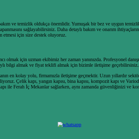
kım ve temizlik oldukça önemlidir. Yumuşak bir bez ve uygun temizlik ü
 kapanmasını sağlayabilirsiniz. Daha detaylı bakım ve onarım ihtiyaçlar
 etmesi için size destek oluyoruz.
cı olmak için uzman ekibimiz her zaman yanınızda. Profesyonel danışm
 bilgi almak ve fiyat teklifi almak için bizimle iletişime geçebilirsiniz.
n en kolay yolu, firmamızla iletişime geçmektir. Uzun yıllardır sektö
liyoruz. Çelik kapı, yangın kapısı, bina kapısı, kompozit kapı ve Variodor
ile Ferah İç Mekanlar sağlarken, aynı zamanda güvenliğinizi ve konfo