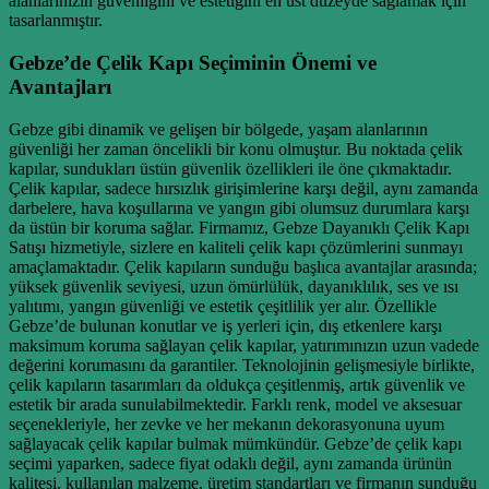
alanlarınızın güvenliğini ve estetiğini en üst düzeyde sağlamak için
tasarlanmıştır.
Gebze’de Çelik Kapı Seçiminin Önemi ve
Avantajları
Gebze gibi dinamik ve gelişen bir bölgede, yaşam alanlarının
güvenliği her zaman öncelikli bir konu olmuştur. Bu noktada çelik
kapılar, sundukları üstün güvenlik özellikleri ile öne çıkmaktadır.
Çelik kapılar, sadece hırsızlık girişimlerine karşı değil, aynı zamanda
darbelere, hava koşullarına ve yangın gibi olumsuz durumlara karşı
da üstün bir koruma sağlar. Firmamız, Gebze Dayanıklı Çelik Kapı
Satışı hizmetiyle, sizlere en kaliteli çelik kapı çözümlerini sunmayı
amaçlamaktadır. Çelik kapıların sunduğu başlıca avantajlar arasında;
yüksek güvenlik seviyesi, uzun ömürlülük, dayanıklılık, ses ve ısı
yalıtımı, yangın güvenliği ve estetik çeşitlilik yer alır. Özellikle
Gebze’de bulunan konutlar ve iş yerleri için, dış etkenlere karşı
maksimum koruma sağlayan çelik kapılar, yatırımınızın uzun vadede
değerini korumasını da garantiler. Teknolojinin gelişmesiyle birlikte,
çelik kapıların tasarımları da oldukça çeşitlenmiş, artık güvenlik ve
estetik bir arada sunulabilmektedir. Farklı renk, model ve aksesuar
seçenekleriyle, her zevke ve her mekanın dekorasyonuna uyum
sağlayacak çelik kapılar bulmak mümkündür. Gebze’de çelik kapı
seçimi yaparken, sadece fiyat odaklı değil, aynı zamanda ürünün
kalitesi, kullanılan malzeme, üretim standartları ve firmanın sunduğu