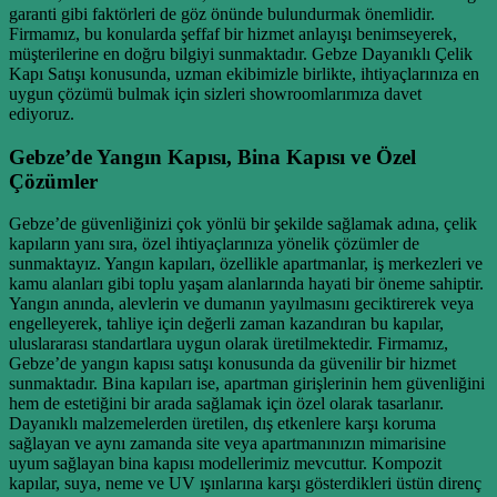
garanti gibi faktörleri de göz önünde bulundurmak önemlidir.
Firmamız, bu konularda şeffaf bir hizmet anlayışı benimseyerek,
müşterilerine en doğru bilgiyi sunmaktadır. Gebze Dayanıklı Çelik
Kapı Satışı konusunda, uzman ekibimizle birlikte, ihtiyaçlarınıza en
uygun çözümü bulmak için sizleri showroomlarımıza davet
ediyoruz.
Gebze’de Yangın Kapısı, Bina Kapısı ve Özel
Çözümler
Gebze’de güvenliğinizi çok yönlü bir şekilde sağlamak adına, çelik
kapıların yanı sıra, özel ihtiyaçlarınıza yönelik çözümler de
sunmaktayız. Yangın kapıları, özellikle apartmanlar, iş merkezleri ve
kamu alanları gibi toplu yaşam alanlarında hayati bir öneme sahiptir.
Yangın anında, alevlerin ve dumanın yayılmasını geciktirerek veya
engelleyerek, tahliye için değerli zaman kazandıran bu kapılar,
uluslararası standartlara uygun olarak üretilmektedir. Firmamız,
Gebze’de yangın kapısı satışı konusunda da güvenilir bir hizmet
sunmaktadır. Bina kapıları ise, apartman girişlerinin hem güvenliğini
hem de estetiğini bir arada sağlamak için özel olarak tasarlanır.
Dayanıklı malzemelerden üretilen, dış etkenlere karşı koruma
sağlayan ve aynı zamanda site veya apartmanınızın mimarisine
uyum sağlayan bina kapısı modellerimiz mevcuttur. Kompozit
kapılar, suya, neme ve UV ışınlarına karşı gösterdikleri üstün direnç