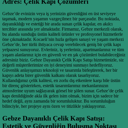
Adres: Çelik Kapı Çözümleri
Gebze’de evinizin veya iş yerinizin güvenliğini en üst seviyeye
taşımak, modern yaşamın vazgeçilmez bir parçasıdır. Bu noktada,
dayanıklılığı ve estetiği bir arada sunan çelik kapılar, en akılcı
tercihler arasında yer almaktadır. Firmamız, Gebze merkezli olarak,
bu alanda sunduğu üstün kaliteli ürünler ve profesyonel hizmetlerle
öne çıkmaktadır. Kocaeli’nin hızla gelişen sanayi ve yaşam merkezi
Gebze’de, her türlü ihtiyaca cevap verebilecek geniş bir çelik kapı
yelpazesi sunuyoruz. Evleriniz, iş yerleriniz, apartmanlarınız ve tüm
yaşam alanlarınız için en güvenli ve en şık çözümleri bulabileceğiniz
adresiniz biziz. Gebze Dayanıklı Çelik Kapı Satışı hizmetimizle, siz
değerli müşterilerimize en iyi deneyimi sunmayı hedefliyoruz.
Güvenlik anlayışımızı teknoloji ve tasarımla birleştirerek, her bir
kapıyı adeta birer güvenlik kalkanı olarak tasarlıyoruz.
Kullandığımız çelik kalitesi, en zorlu dış etkenlere karşı bile üstün
bir direnç gösterirken, estetik tasarımlarımız mekanlarınızın
atmosferine uyum sağlayarak görsel bir şölen sunar. Gebze’de çelik
kapı denildiğinde akla ilk gelen isim olmak, bizim için sadece bir
hedef değil, aynı zamanda bir sorumluluktur. Bu sorumluluğun
bilinciyle, her projeye aynı özen ve titizlikle yaklaşıyoruz.
Gebze Dayanıklı Çelik Kapı Satışı:
Estetik ve Güvenliğin Buluşma Noktası