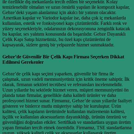
ile özellikle dış mekanlarda tercih edilen bir seçenektir. Kolay
temizlenebilir olmaları ve uzun ömürlü yapıları ile kompozit kapılar,
Gebze’deki yaşam alanlarınız için akılcı bir yatırım olacaktır.
Amerikan kapılar ve Variodor kapılar ise, daha çok iç mekanlarda
kullanılan, estetik ve fonksiyonel kapı çözümleridir. Farklı renk ve
yüzey seçenekleriyle, odalarınızın dekorasyonuna zenginlik katacak
bu kapılar, ses yalıtımı konusunda da başarılıdır. Gebze Dayanıklı
Çelik Kapı Satışı hizmetimiz, bu özel kapı çözümlerini de
kapsayarak, sizlere geniş bir yelpazede hizmet sunmaktadır.
Gebze’de Güvenilir Bir Çelik Kapı Firması Seçerken Dikkat
Edilmesi Gerekenler
Gebze’de çelik kapı seçimi yaparken, güvenilir bir firma ile
çalışmak, uzun vadeli memnuniyetiniz için kritik öneme sahiptir. İlk
olarak, firmanın sektörel tecrübesi ve referansları incelenmelidir.
Uzun yıllardır bu sektörde hizmet veren, müşteri memnuniyetini ön
planda tutan firmalar, genellikle daha kaliteli ürünler ve daha
profesyonel hizmet sunar. Firmamız, Gebze’de uzun yıllardır faaliyet
gösteren ve binlerce mutlu müşteriye sahip bir kuruluştur. Ürün
kalitesi, çelik kapıların üretiminde kullanılan malzemenin kalitesi,
işçilik ve kullanılan aksesuarların dayanıklılığı, ürünün ömrünü ve
güvenliğini doğrudan etkiler. Sertifikalı ve standartlara uygun üretim
yapan firmaları tercih etmek önemlidir. Firmamız, TSE standartlarına
uygun, yüksek kaliteli çelik ve aksesuarlar kullanarak üretim