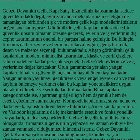
Gebze Dayanıklı Çelik Kapı Satışı hizmetimiz kapsamında, sadece
güvenlik odaklı değil, aynı zamanda mekanlarınızın estetiğini de
tamamlayan birbirinden şık ve modern çelik kapı modellerini sizlerin
beğenisine sunuyoruz. Günümüzde çelik kapılar, artık sadece bir
güvenlik unsuru olmanın ötesine geçerek, evlerin ve iş yerlerinin dış
cephe tasarımlarının önemli bir parçası haline gelmiştir. Bu bilinçle,
firmamızda her zevke ve her mimari tarza uygun, geniş bir renk,
desen ve malzeme seçeneği bulunmaktadır. Ahşap görünümlü çelik
kapılardan, modern minimalist tasarımlara, klasik ve zarif çizgilere
sahip modellere kadar pek çok seçenek, Gebze’deki evlerinize ve iş
yerlerinize değer katacaktır. Ürün gamımızda yer alan yangın
kapıları, binaların güvenliği açısından hayati önem taşımaktadır.
Yangın anında yayılmayı geciktirerek veya engelleyerek can ve mal
kaybını önlemeye yardımcı olan bu kapılar, yönetmeliklere uygun
olarak üretilmekte ve sertifikalandırılmaktadır. Bina kapıları
kategorimizde ise, apartman girişleri için hem dayanıklı hem de
estetik çözümler sunmaktayız. Kompozit kapılarımız, suya, neme ve
darbelere karşı üstün dirençleriyle bilinirken, Amerikan kapılarımız
ve Variodor kapılarımız da iç mekanlarda estetik ve fonksiyonellik
arayanlar için ideal seçeneklerdir. Gebze’de çelik kapı ihtiyacınız
olduğunda, firmamızın geniş ürün yelpazesi ve uzman ekibiyle her
zaman yanınızda olduğumuzu bilmenizi isteriz. Gebze Dayanıklı
Çelik Kapı Satışı konusunda sunduğumuz çözümler, yaşam