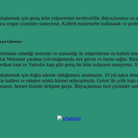
urmak için geniş ürün yelpazemizi inceleyebilir, ihtiyaçlarınıza en uy
tiyaca uygun çözümler sunuyoruz. Kaliteli malzemeler kullanarak ve profe
Boyu Güvence
töründe edindiği deneyim ve uzmanlığı ile müşterilerine en kaliteli ür
ar Mekanlar yaratma yolculuğunuzda size güven ve huzur sağlar. Biziml
Amerikan kapı ve Variodor kapı gibi geniş bir ürün yelpazesi sunuyoruz.
şturmak için doğru adreste olduğunuzu unutmayın. 10 yılı aşkın deney
izin kalitesi ve müşteri odaklı hizmet anlayışımızla, Gebze’de çelik k
sanız, hemen bizimle iletişime geçin. İhtiyaçlarınıza özel çözümler su