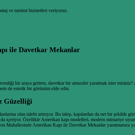
taj ve tamirat hizmetleri veriyoruz.
pı ile Davetkar Mekanlar
güvenliği bir araya getiren, davetkar bir atmosfer yaratmak ister misin
 hem de estetik bir görünüm elde edin.
 Güzelliği
arına olan talebi artırıyor. Bu talep, kapılardan da net bir şekilde görül
u da içeriyor. Özellikle Amerikan kapı modelleri, modern mimariye uyumu
asyon Mahallesinde Amerikan Kapı ile Davetkar Mekanlar yaratmanıza y