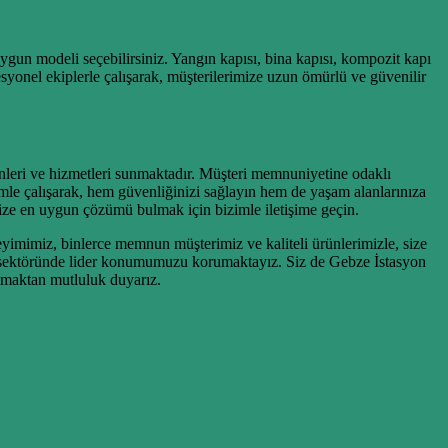
gun modeli seçebilirsiniz. Yangın kapısı, bina kapısı, kompozit kapı
syonel ekiplerle çalışarak, müşterilerimize uzun ömürlü ve güvenilir
ünleri ve hizmetleri sunmaktadır. Müşteri memnuniyetine odaklı
e çalışarak, hem güvenliğinizi sağlayın hem de yaşam alanlarınıza
 Size en uygun çözümü bulmak için bizimle iletişime geçin.
imimiz, binlerce memnun müşterimiz ve kaliteli ürünlerimizle, size
apı sektöründe lider konumumuzu korumaktayız. Siz de Gebze İstasyon
nmaktan mutluluk duyarız.