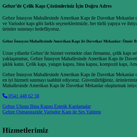
Gebze’de Çelik Kapı Çözümleriniz İçin Doğru Adres
Gebze İstasyon Mahallesinde Amerikan Kapı ile Davetkar Mekanlar oluşt
ve Variodor kapı gibi farklı seçeneklerimizle, her türlü yapıya ve ih
ürünler sunmayı hedefliyoruz.
Gebze İstasyon Mahallesinde Amerikan Kapı ile Davetkar Mekanlar: Ömür 
Uzun yıllardır Gebze’de hizmet vermekte olan firmamız, çelik kapı sek
yaklaşımımız, Gebze İstasyon Mahallesinde Amerikan Kapı ile Davetk
şıklık katın. Çelik kapı, yangın kapısı, bina kapısı, kompozit kapı, 
Gebze İstasyon Mahallesinde Amerikan Kapı ile Davetkar Mekanlar olu
en iyi hizmeti sunmayı taahhüt ediyoruz. Güvenilirliğimiz, ürünlerim
Mahallesinde Amerikan Kapı ile Davetkar Mekanlar oluşturmak istiyor
0541 448 62 58
Post navigation
Gebze Ulusta Bina Kapısı Estetik Kaplamalar
Gebze Osmangazide Variodor Kapı ile Ses Yalıtımı
Hizmetlerimiz