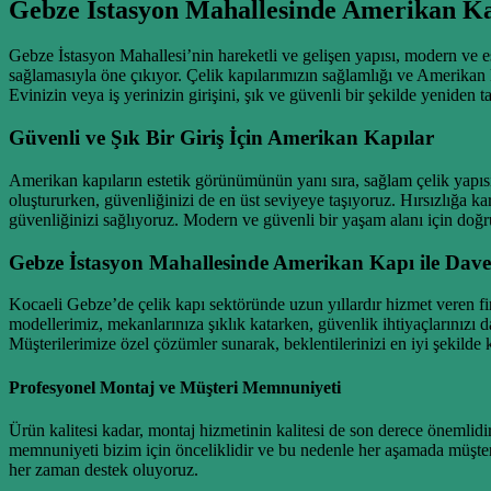
Gebze İstasyon Mahallesinde Amerikan Ka
Gebze İstasyon Mahallesi’nin hareketli ve gelişen yapısı, modern ve es
sağlamasıyla öne çıkıyor. Çelik kapılarımızın sağlamlığı ve Amerikan
Evinizin veya iş yerinizin girişini, şık ve güvenli bir şekilde yeniden t
Güvenli ve Şık Bir Giriş İçin Amerikan Kapılar
Amerikan kapıların estetik görünümünün yanı sıra, sağlam çelik yap
oluştururken, güvenliğinizi de en üst seviyeye taşıyoruz. Hırsızlığa ka
güvenliğinizi sağlıyoruz. Modern ve güvenli bir yaşam alanı için doğr
Gebze İstasyon Mahallesinde Amerikan Kapı ile Davet
Kocaeli Gebze’de çelik kapı sektöründe uzun yıllardır hizmet veren f
modellerimiz, mekanlarınıza şıklık katarken, güvenlik ihtiyaçlarınızı
Müşterilerimize özel çözümler sunarak, beklentilerinizi en iyi şekilde k
Profesyonel Montaj ve Müşteri Memnuniyeti
Ürün kalitesi kadar, montaj hizmetinin kalitesi de son derece önemlid
memnuniyeti bizim için önceliklidir ve bu nedenle her aşamada müşter
her zaman destek oluyoruz.