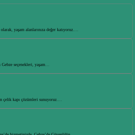
ı olarak, yaşam alanlarınıza değer katıyoruz.…
apı Gebze seçenekleri, yaşam…
gun çelik kapı çözümleri sunuyoruz.…
Gebze’de hizmetinizde. Gebze’de Güvenliğin…