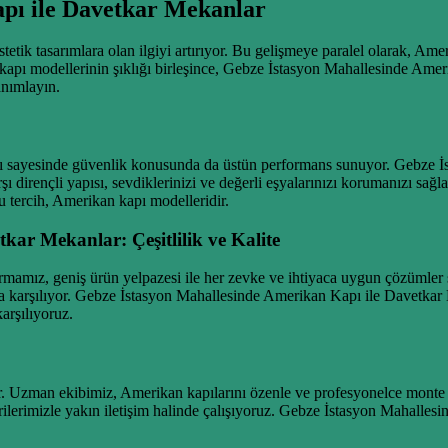
pı ile Davetkar Mekanlar
tetik tasarımlara olan ilgiyi artırıyor. Bu gelişmeye paralel olarak, A
 kapı modellerinin şıklığı birleşince, Gebze İstasyon Mahallesinde Ame
anımlayın.
ısı sayesinde güvenlik konusunda da üstün performans sunuyor. Gebze 
rşı dirençli yapısı, sevdiklerinizi ve değerli eşyalarınızı korumanızı s
u tercih, Amerikan kapı modelleridir.
kar Mekanlar: Çeşitlilik ve Kalite
irmamız, geniş ürün yelpazesi ile her zevke ve ihtiyaca uygun çözümler
 da karşılıyor. Gebze İstasyon Mahallesinde Amerikan Kapı ile Davetkar
arşılıyoruz.
ir. Uzman ekibimiz, Amerikan kapılarını özenle ve profesyonelce monte 
ilerimizle yakın iletişim halinde çalışıyoruz. Gebze İstasyon Mahalle