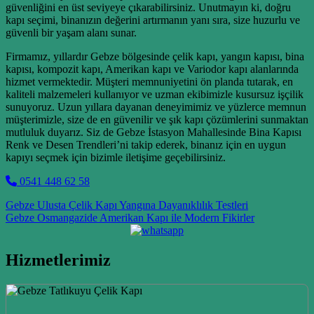
güvenliğini en üst seviyeye çıkarabilirsiniz. Unutmayın ki, doğru
kapı seçimi, binanızın değerini artırmanın yanı sıra, size huzurlu ve
güvenli bir yaşam alanı sunar.
Firmamız, yıllardır Gebze bölgesinde çelik kapı, yangın kapısı, bina
kapısı, kompozit kapı, Amerikan kapı ve Variodor kapı alanlarında
hizmet vermektedir. Müşteri memnuniyetini ön planda tutarak, en
kaliteli malzemeleri kullanıyor ve uzman ekibimizle kusursuz işçilik
sunuyoruz. Uzun yıllara dayanan deneyimimiz ve yüzlerce memnun
müşterimizle, size de en güvenilir ve şık kapı çözümlerini sunmaktan
mutluluk duyarız. Siz de Gebze İstasyon Mahallesinde Bina Kapısı
Renk ve Desen Trendleri’ni takip ederek, binanız için en uygun
kapıyı seçmek için bizimle iletişime geçebilirsiniz.
0541 448 62 58
Post navigation
Gebze Ulusta Çelik Kapı Yangına Dayanıklılık Testleri
Gebze Osmangazide Amerikan Kapı ile Modern Fikirler
Hizmetlerimiz