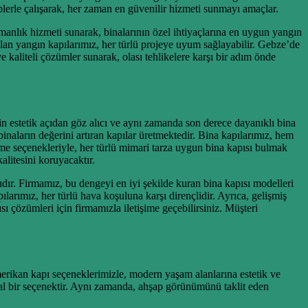
lerle çalışarak, her zaman en güvenilir hizmeti sunmayı amaçlar.
anlık hizmeti sunarak, binalarının özel ihtiyaçlarına en uygun yangın
nulan yangın kapılarımız, her türlü projeye uyum sağlayabilir. Gebze’de
kaliteli çözümler sunarak, olası tehlikelere karşı bir adım önde
için estetik açıdan göz alıcı ve aynı zamanda son derece dayanıklı bina
inaların değerini artıran kapılar üretmektedir. Bina kapılarımız, hem
me seçenekleriyle, her türlü mimari tarza uygun bina kapısı bulmak
litesini koruyacaktır.
dır. Firmamız, bu dengeyi en iyi şekilde kuran bina kapısı modelleri
arımız, her türlü hava koşuluna karşı dirençlidir. Ayrıca, gelişmiş
 çözümleri için firmamızla iletişime geçebilirsiniz. Müşteri
erikan kapı seçeneklerimizle, modern yaşam alanlarına estetik ve
deal bir seçenektir. Aynı zamanda, ahşap görünümünü taklit eden