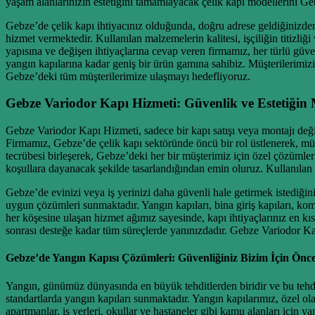
yaşam alanlarınızın estetiğini tamamlayacak çelik kapı modellerini G
Gebze’de çelik kapı ihtiyacınız olduğunda, doğru adrese geldiğinizden 
hizmet vermektedir. Kullanılan malzemelerin kalitesi, işçiliğin titizl
yapısına ve değişen ihtiyaçlarına cevap veren firmamız, her türlü güven
yangın kapılarına kadar geniş bir ürün gamına sahibiz. Müşterilerimizi
Gebze’deki tüm müşterilerimize ulaşmayı hedefliyoruz.
Gebze Variodor Kapı Hizmeti: Güvenlik ve Estetiğ
Gebze Variodor Kapı Hizmeti, sadece bir kapı satışı veya montajı değil
Firmamız, Gebze’de çelik kapı sektöründe öncü bir rol üstlenerek, müş
tecrübesi birleşerek, Gebze’deki her bir müşterimiz için özel çözümle
koşullara dayanacak şekilde tasarlandığından emin oluruz. Kullanılan çe
Gebze’de evinizi veya iş yerinizi daha güvenli hale getirmek istediğin
uygun çözümleri sunmaktadır. Yangın kapıları, bina giriş kapıları, komp
her köşesine ulaşan hizmet ağımız sayesinde, kapı ihtiyaçlarınız en k
sonrası desteğe kadar tüm süreçlerde yanınızdadır. Gebze Variodor Kap
Gebze’de Yangın Kapısı Çözümleri: Güvenliğiniz Bizim İçin Öncel
Yangın, günümüz dünyasında en büyük tehditlerden biridir ve bu tehd
standartlarda yangın kapıları sunmaktadır. Yangın kapılarımız, özel o
apartmanlar, iş yerleri, okullar ve hastaneler gibi kamu alanları için