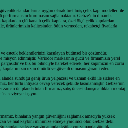
üvenlik standartlarına uygun olarak üretilmiş çelik kapı modelleri ile
günkü performansını korumasını sağlamaktadır. Gebze’nin dinamik
apılardan çift kanatlı çelik kapılara, özel ölçü çelik kapılardan
le, ürünlerimizin kalitesinden ödün vermeden, rekabetçi fiyatlarla
ve estetik beklentilerinizi karşılayan bütünsel bir çözümdür.
ine misyon edinmiştir. Variodor markasının gücü ve firmamızın yerel
arçasıdır ve biz bu bilinciyle hareket ederek, her kapımızın en zorlu
ği, kapılarımızın uzun ömürlü ve güvenli olmasını garanti eder.
u alanda sunduğu geniş ürün yelpazesi ve uzman ekibi ile sizlere en
mız, her türlü ihtiyaca cevap verecek şekilde tasarlanmıştır. Gebze’nin
her zaman ön planda tutan firmamız, satış öncesi danışmanlıktan montaj
üst seviyeye taşıyın.
firmamız, binaların yangın güvenliğini sağlamak amacıyla yüksek
ek can ve mal kaybını minimize etmeye yardımcı olur. Gebze’deki
r. Bu kapılar, sadece yangın anında değil, aynı zamanda günlük