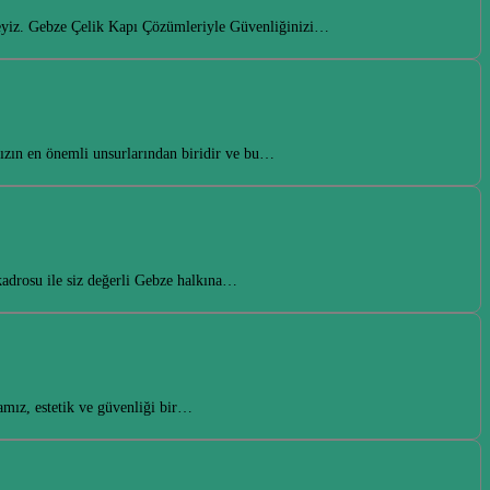
zdeyiz. Gebze Çelik Kapı Çözümleriyle Güvenliğinizi…
ızın en önemli unsurlarından biridir ve bu…
kadrosu ile siz değerli Gebze halkına…
mamız, estetik ve güvenliği bir…