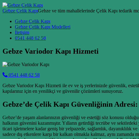
Skip to content
Gebze Çelik Kapı
Gebze ve tüm mahallelerinde Çelik Kapı tedarik mon
Main Navigation
Gebze Çelik Kapı
Gebze Çelik Kapı Modelleri
İletişim
0541 448 62 58
Gebze Variodor Kapı Hizmeti
0541 448 62 58
Gebze Variodor Kapı Hizmeti ile ev ve iş yerlerinizde güvenlik, esteti
kapılarınız için en yenilikçi ve güvenilir çözümleri sunuyoruz.
Gebze’de Çelik Kapı Güvenliğinin Adresi: 
Gebze’de yaşam alanlarınızın güvenliği ve estetiği söz konusu olduğun
halkının güvenini kazanmıştır. Yılların getirdiği tecrübe ve sektördek
ticari işletmelere kadar geniş bir yelpazede, sağlamlık, dayanıklılık ve
sadece dış etkenlere karşı bir kalkan olmakla kalmaz, aynı zamanda m