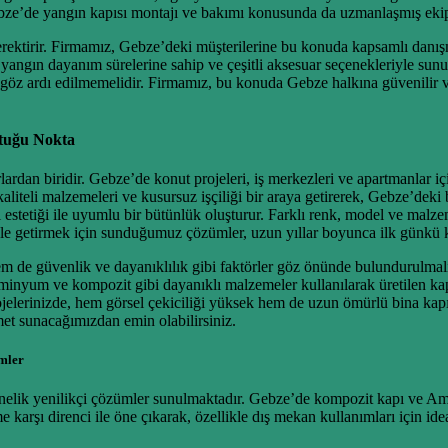
Gebze’de yangın kapısı montajı ve bakımı konusunda da uzmanlaşmış ekip
erektirir. Firmamız, Gebze’deki müşterilerine bu konuda kapsamlı danışm
lı yangın dayanım sürelerine sahip ve çeşitli aksesuar seçenekleriyle su
 göz ardı edilmemelidir. Firmamız, bu konuda Gebze halkına güvenilir ve 
ştuğu Nokta
urlardan biridir. Gebze’de konut projeleri, iş merkezleri ve apartmanlar 
iteli malzemeleri ve kusursuz işçiliği bir araya getirerek, Gebze’deki b
stetiği ile uyumlu bir bütünlük oluşturur. Farklı renk, model ve malze
le getirmek için sunduğumuz çözümler, uzun yıllar boyunca ilk günkü ka
m de güvenlik ve dayanıklılık gibi faktörler göz önünde bulundurulmalı
inyum ve kompozit gibi dayanıklı malzemeler kullanılarak üretilen kapıl
elerinizde, hem görsel çekiciliği yüksek hem de uzun ömürlü bina kapısı
met sunacağımızdan emin olabilirsiniz.
mler
yönelik yenilikçi çözümler sunulmaktadır. Gebze’de kompozit kapı ve Am
e karşı direnci ile öne çıkarak, özellikle dış mekan kullanımları için i