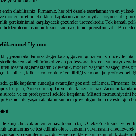
ebze’ye sunmaktadır.
emin olabilirsiniz. Firmamız, her biri özenle tasarlanmış ve en yüksek g
iği ve modern üretim teknikleri, kapılarımızın uzun yıllar boyunca ilk 
lik gereksinimini karşılayacak çözümler üretmektedir. Tek kanatlı çelik k
n beklentilerini aşan bir hizmet sunmak, temel prensibimizdir. Bu neden
in Mükemmel Uyumu
dir; yaşam alanlarınıza değer katan, güvenliğinizi en üst düzeyde tutan 
terilerine en kaliteli ürünleri ve en profesyonel hizmeti sunmayı kend
r üretilmesini sağlamaktadır. Güvenlik, modern yaşamın vazgeçilmez bir p
lik kalitesi, kilit sistemlerinin güvenilirliği ve montajın profesyonelli
izde, çelik kapıların sunduğu avantajlar göz ardı edilemez. Firmamız, b
ozit kapılar, Amerikan kapılar ve tabii ki özel olarak Variodor kapıları
ısa sürede ve en profesyonel şekilde karşılanır. Müşteri memnuniyetini 
ı Hizmeti ile yaşam alanlarınızın hem güvenliğini hem de estetiğini bir 
ikli
ide karşı alınacak önlemler hayati önem taşır. Gebze’de hizmet veren 
larak tasarlanmış ve test edilmiş olup, yangının yayılmasını engelleyer
 yangın kapısı çözümlerimiz, ilgili yönetmeliklere tam uyumluluk gösteri