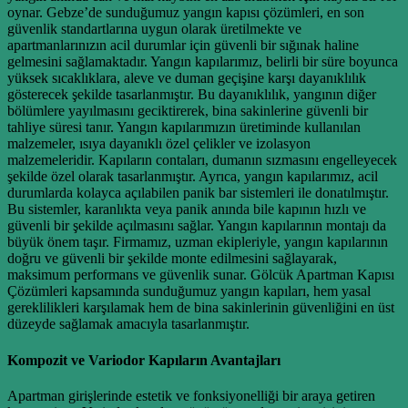
oynar. Gebze’de sunduğumuz yangın kapısı çözümleri, en son
güvenlik standartlarına uygun olarak üretilmekte ve
apartmanlarınızın acil durumlar için güvenli bir sığınak haline
gelmesini sağlamaktadır. Yangın kapılarımız, belirli bir süre boyunca
yüksek sıcaklıklara, aleve ve duman geçişine karşı dayanıklılık
gösterecek şekilde tasarlanmıştır. Bu dayanıklılık, yangının diğer
bölümlere yayılmasını geciktirerek, bina sakinlerine güvenli bir
tahliye süresi tanır. Yangın kapılarımızın üretiminde kullanılan
malzemeler, ısıya dayanıklı özel çelikler ve izolasyon
malzemeleridir. Kapıların contaları, dumanın sızmasını engelleyecek
şekilde özel olarak tasarlanmıştır. Ayrıca, yangın kapılarımız, acil
durumlarda kolayca açılabilen panik bar sistemleri ile donatılmıştır.
Bu sistemler, karanlıkta veya panik anında bile kapının hızlı ve
güvenli bir şekilde açılmasını sağlar. Yangın kapılarının montajı da
büyük önem taşır. Firmamız, uzman ekipleriyle, yangın kapılarının
doğru ve güvenli bir şekilde monte edilmesini sağlayarak,
maksimum performans ve güvenlik sunar. Gölcük Apartman Kapısı
Çözümleri kapsamında sunduğumuz yangın kapıları, hem yasal
gereklilikleri karşılamak hem de bina sakinlerinin güvenliğini en üst
düzeyde sağlamak amacıyla tasarlanmıştır.
Kompozit ve Variodor Kapıların Avantajları
Apartman girişlerinde estetik ve fonksiyonelliği bir araya getiren