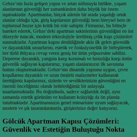
Gebze’nin hızla gelişen yapısı ve artan nüfusuyla birlikte, yaşam
alanlarının güvenliği her zamankinden daha büyük bir önem
taşımaktadır. Apartmanlar, birçok ailenin bir arada yaşadığı ortak
alanlar olduğu için, giriş kapılarının güvenliği hem bireysel hem de
toplumsal huzur için kritik bir role sahiptir. Firmamız, bu bilinçle
hareket ederek, Gebze’deki apartman sakinlerinin güvenliğini en üst
düzeyde tutacak, modern teknolojiyle üretilmiş çelik kapı çözümleri
sunmaktadır. Apartman kapısı denildiğinde akla ilk gelen güvenlik
ve dayanıklılık unsurlarını, estetik ve fonksiyonellik ile birleştirerek,
her türlü ihtiyaca cevap veren geniş bir ürün yelpazesine sahibiz.
Depreme dayanıklı, yangına karşı korumalı ve hırsızlığa karşı üstün
güvenlik sağlayan kapılarımız, yaşam alanlarınızın ilk savunma
hattını oluşturmaktadır. Gebze’nin dinamik yapısına uygun, çevre
koşullarına dayanıklı ve uzun ömürlü malzemeler kullanarak
ürettiğimiz kapılarımız, sizlerin ve sevdiklerinizin güvenliğini en
önemli önceliğimiz olarak belirlediğimiz bir anlayışla
tasarlanmaktadır. Bu doğrultuda, sadece sağlamlık değil, aynı
zamanda estetik görünüm ve kullanım kolaylığı da ön planda
tutulmaktadır. Apartmanınızın genel mimarisine uyum sağlayacak,
modern ve şık tasarımlarımızla, girişlerinize değer katıyoruz.
Gölcük Apartman Kapısı Çözümleri:
Güvenlik ve Estetiğin Buluştuğu Nokta