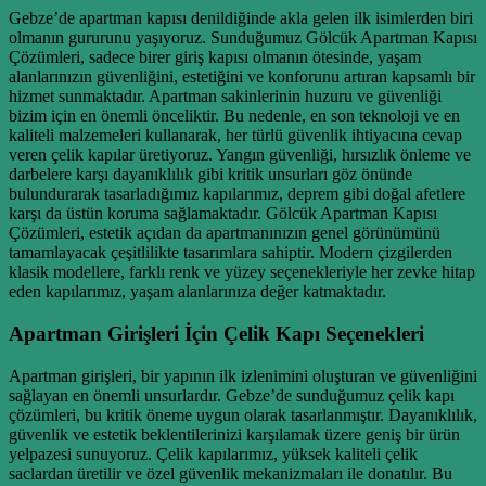
Gebze’de apartman kapısı denildiğinde akla gelen ilk isimlerden biri
olmanın gururunu yaşıyoruz. Sunduğumuz Gölcük Apartman Kapısı
Çözümleri, sadece birer giriş kapısı olmanın ötesinde, yaşam
alanlarınızın güvenliğini, estetiğini ve konforunu artıran kapsamlı bir
hizmet sunmaktadır. Apartman sakinlerinin huzuru ve güvenliği
bizim için en önemli önceliktir. Bu nedenle, en son teknoloji ve en
kaliteli malzemeleri kullanarak, her türlü güvenlik ihtiyacına cevap
veren çelik kapılar üretiyoruz. Yangın güvenliği, hırsızlık önleme ve
darbelere karşı dayanıklılık gibi kritik unsurları göz önünde
bulundurarak tasarladığımız kapılarımız, deprem gibi doğal afetlere
karşı da üstün koruma sağlamaktadır. Gölcük Apartman Kapısı
Çözümleri, estetik açıdan da apartmanınızın genel görünümünü
tamamlayacak çeşitlilikte tasarımlara sahiptir. Modern çizgilerden
klasik modellere, farklı renk ve yüzey seçenekleriyle her zevke hitap
eden kapılarımız, yaşam alanlarınıza değer katmaktadır.
Apartman Girişleri İçin Çelik Kapı Seçenekleri
Apartman girişleri, bir yapının ilk izlenimini oluşturan ve güvenliğini
sağlayan en önemli unsurlardır. Gebze’de sunduğumuz çelik kapı
çözümleri, bu kritik öneme uygun olarak tasarlanmıştır. Dayanıklılık,
güvenlik ve estetik beklentilerinizi karşılamak üzere geniş bir ürün
yelpazesi sunuyoruz. Çelik kapılarımız, yüksek kaliteli çelik
saclardan üretilir ve özel güvenlik mekanizmaları ile donatılır. Bu