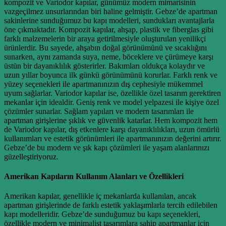
kompozit ve Variodor kapılar, günümüz modern mimarisinin
vazgeçilmez unsurlarından biri haline gelmiştir. Gebze’de apartman
sakinlerine sunduğumuz bu kapı modelleri, sundukları avantajlarla
öne çıkmaktadır. Kompozit kapılar, ahşap, plastik ve fiberglas gibi
farklı malzemelerin bir araya getirilmesiyle oluşturulan yenilikçi
ürünlerdir. Bu sayede, ahşabın doğal görünümünü ve sıcaklığını
sunarken, aynı zamanda suya, neme, böceklere ve çürümeye karşı
üstün bir dayanıklılık gösterirler. Bakımları oldukça kolaydır ve
uzun yıllar boyunca ilk günkü görünümünü korurlar. Farklı renk ve
yüzey seçenekleri ile apartmanınızın dış cephesiyle mükemmel
uyum sağlarlar. Variodor kapılar ise, özellikle özel tasarım gerektiren
mekanlar için idealdir. Geniş renk ve model yelpazesi ile kişiye özel
çözümler sunarlar. Sağlam yapıları ve modern tasarımları ile
apartman girişlerine şıklık ve güvenlik katarlar. Hem kompozit hem
de Variodor kapılar, dış etkenlere karşı dayanıklılıkları, uzun ömürlü
kullanımları ve estetik görünümleri ile apartmanınızın değerini artırır.
Gebze’de bu modern ve şık kapı çözümleri ile yaşam alanlarınızı
güzelleştiriyoruz.
Amerikan Kapıların Kullanım Alanları ve Özellikleri
Amerikan kapılar, genellikle iç mekanlarda kullanılan, ancak
apartman girişlerinde de farklı estetik yaklaşımlarla tercih edilebilen
kapı modelleridir. Gebze’de sunduğumuz bu kapı seçenekleri,
özellikle modern ve minimalist tasarımlara sahip apartmanlar için