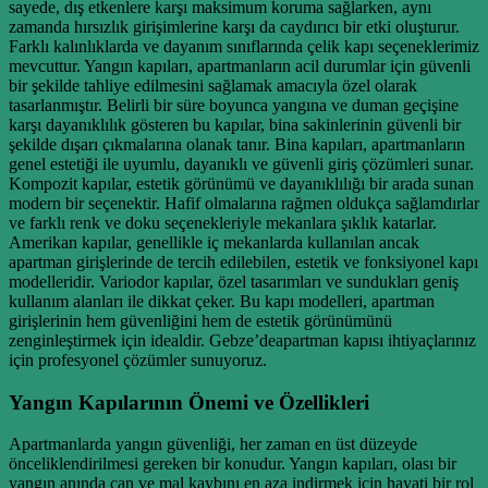
sayede, dış etkenlere karşı maksimum koruma sağlarken, aynı
zamanda hırsızlık girişimlerine karşı da caydırıcı bir etki oluşturur.
Farklı kalınlıklarda ve dayanım sınıflarında çelik kapı seçeneklerimiz
mevcuttur. Yangın kapıları, apartmanların acil durumlar için güvenli
bir şekilde tahliye edilmesini sağlamak amacıyla özel olarak
tasarlanmıştır. Belirli bir süre boyunca yangına ve duman geçişine
karşı dayanıklılık gösteren bu kapılar, bina sakinlerinin güvenli bir
şekilde dışarı çıkmalarına olanak tanır. Bina kapıları, apartmanların
genel estetiği ile uyumlu, dayanıklı ve güvenli giriş çözümleri sunar.
Kompozit kapılar, estetik görünümü ve dayanıklılığı bir arada sunan
modern bir seçenektir. Hafif olmalarına rağmen oldukça sağlamdırlar
ve farklı renk ve doku seçenekleriyle mekanlara şıklık katarlar.
Amerikan kapılar, genellikle iç mekanlarda kullanılan ancak
apartman girişlerinde de tercih edilebilen, estetik ve fonksiyonel kapı
modelleridir. Variodor kapılar, özel tasarımları ve sundukları geniş
kullanım alanları ile dikkat çeker. Bu kapı modelleri, apartman
girişlerinin hem güvenliğini hem de estetik görünümünü
zenginleştirmek için idealdir. Gebze’deapartman kapısı ihtiyaçlarınız
için profesyonel çözümler sunuyoruz.
Yangın Kapılarının Önemi ve Özellikleri
Apartmanlarda yangın güvenliği, her zaman en üst düzeyde
önceliklendirilmesi gereken bir konudur. Yangın kapıları, olası bir
yangın anında can ve mal kaybını en aza indirmek için hayati bir rol