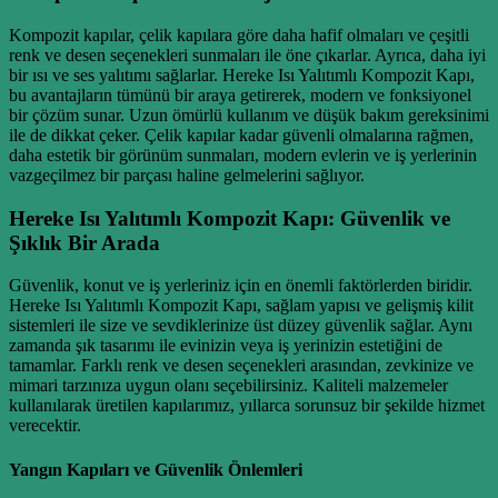
Kompozit kapılar, çelik kapılara göre daha hafif olmaları ve çeşitli
renk ve desen seçenekleri sunmaları ile öne çıkarlar. Ayrıca, daha iyi
bir ısı ve ses yalıtımı sağlarlar. Hereke Isı Yalıtımlı Kompozit Kapı,
bu avantajların tümünü bir araya getirerek, modern ve fonksiyonel
bir çözüm sunar. Uzun ömürlü kullanım ve düşük bakım gereksinimi
ile de dikkat çeker. Çelik kapılar kadar güvenli olmalarına rağmen,
daha estetik bir görünüm sunmaları, modern evlerin ve iş yerlerinin
vazgeçilmez bir parçası haline gelmelerini sağlıyor.
Hereke Isı Yalıtımlı Kompozit Kapı: Güvenlik ve
Şıklık Bir Arada
Güvenlik, konut ve iş yerleriniz için en önemli faktörlerden biridir.
Hereke Isı Yalıtımlı Kompozit Kapı, sağlam yapısı ve gelişmiş kilit
sistemleri ile size ve sevdiklerinize üst düzey güvenlik sağlar. Aynı
zamanda şık tasarımı ile evinizin veya iş yerinizin estetiğini de
tamamlar. Farklı renk ve desen seçenekleri arasından, zevkinize ve
mimari tarzınıza uygun olanı seçebilirsiniz. Kaliteli malzemeler
kullanılarak üretilen kapılarımız, yıllarca sorunsuz bir şekilde hizmet
verecektir.
Yangın Kapıları ve Güvenlik Önlemleri