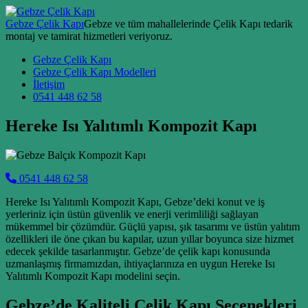
Skip to content
Gebze Çelik Kapı
Gebze ve tüm mahallelerinde Çelik Kapı tedarik
montaj ve tamirat hizmetleri veriyoruz.
Main Navigation
Gebze Çelik Kapı
Gebze Çelik Kapı Modelleri
İletişim
0541 448 62 58
Hereke Isı Yalıtımlı Kompozit Kapı
0541 448 62 58
Hereke Isı Yalıtımlı Kompozit Kapı, Gebze’deki konut ve iş
yerleriniz için üstün güvenlik ve enerji verimliliği sağlayan
mükemmel bir çözümdür. Güçlü yapısı, şık tasarımı ve üstün yalıtım
özellikleri ile öne çıkan bu kapılar, uzun yıllar boyunca size hizmet
edecek şekilde tasarlanmıştır. Gebze’de çelik kapı konusunda
uzmanlaşmış firmamızdan, ihtiyaçlarınıza en uygun Hereke Isı
Yalıtımlı Kompozit Kapı modelini seçin.
Gebze’de Kaliteli Çelik Kapı Seçenekleri