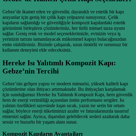
Gebze’de ikamet eden ve güvenilir, dayanıklı ve estetik bir kapı
arayanlar için geniş bir çelik kapı yelpazesi sunuyoruz. Çelik
kapıların sağlamlığı ve güvenliğiyle kompozit kapılardaki estetik
görünümü birleştiren çözümlerimiz, her türlü mimari tarza uyum
sağlar. Geniş renk ve model seçeneklerimizle, evinizin veya iş
yerinizin tarzını tamamlayacak mükemmel kapıyı bulacağınızdan
emin olabilirsiniz. Bizimle çalışarak, uzun ömürlü ve sorunsuz bir
kullanım deneyimi elde edeceksiniz.
Hereke Isı Yalıtımlı Kompozit Kapı:
Gebze’nin Tercihi
Gebze’nin gelişen yapısı ve modern mimarisi, yüksek kaliteli kapı
çözümlerine olan ihtiyacı artırmaktadır. Bu ihtiyaçları karşılamak
için sunduğumuz Hereke Isı Yalıtımlı Kompozit Kapı, hem güvenlik
hem de enerji verimliliği açısından üstün performans sergiler. Isı
yalıtım özellikleri sayesinde kışın sıcak, yazın ise serin bir ortam
sağlar, böylece enerji tüketiminizi azaltır ve faturalarınızda tasarruf
etmenizi sağlar. Ayrıca, dışarıdan gelebilecek sesleri azaltarak daha
sessiz ve huzurlu bir yaşam alanı sunar.
Kompozit Kapıların Avantajları