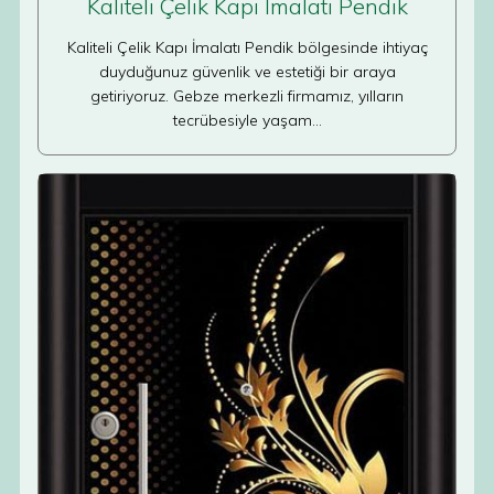
Kaliteli Çelik Kapı İmalatı Pendik
Kaliteli Çelik Kapı İmalatı Pendik bölgesinde ihtiyaç
duyduğunuz güvenlik ve estetiği bir araya
getiriyoruz. Gebze merkezli firmamız, yılların
tecrübesiyle yaşam…