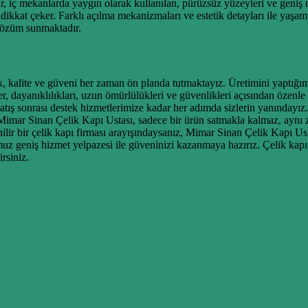
ar, iç mekanlarda yaygın olarak kullanılan, pürüzsüz yüzeyleri ve geniş
a dikkat çeker. Farklı açılma mekanizmaları ve estetik detayları ile yaşa
 çözüm sunmaktadır.
alite ve güveni her zaman ön planda tutmaktayız. Üretimini yaptığımız her
r, dayanıklılıkları, uzun ömürlülükleri ve güvenlikleri açısından özenl
tış sonrası destek hizmetlerimize kadar her adımda sizlerin yanındayız.
Mimar Sinan Çelik Kapı Ustası, sadece bir ürün satmakla kalmaz, aynı z
ir bir çelik kapı firması arayışındaysanız, Mimar Sinan Çelik Kapı Us
 geniş hizmet yelpazesi ile güveninizi kazanmaya hazırız. Çelik kapı,
irsiniz.