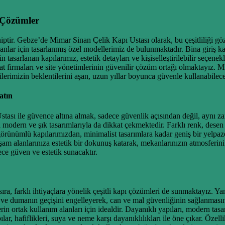
 Çözümler
iptir. Gebze’de Mimar Sinan Çelik Kapı Ustası olarak, bu çeşitliliği g
kanlar için tasarlanmış özel modellerimiz de bulunmaktadır. Bina giriş k
n tasarlanan kapılarımız, estetik detayları ve kişiselleştirilebilir seçene
 firmaları ve site yönetimlerinin güvenilir çözüm ortağı olmaktayız. Mi
erilerimizin beklentilerini aşan, uzun yıllar boyunca güvenle kullanabil
atın
tası ile güvence altına almak, sadece güvenlik açısından değil, aynı za
modern ve şık tasarımlarıyla da dikkat çekmektedir. Farklı renk, desen 
örünümlü kapılarımızdan, minimalist tasarımlara kadar geniş bir yelpa
 alanlarınıza estetik bir dokunuş katarak, mekanlarınızın atmosferini de
ce güven ve estetik sunacaktır.
a, farklı ihtiyaçlara yönelik çeşitli kapı çözümleri de sunmaktayız. Yang
v ve dumanın geçişini engelleyerek, can ve mal güvenliğinin sağlanması
erin ortak kullanım alanları için idealdir. Dayanıklı yapıları, modern ta
ar, hafiflikleri, suya ve neme karşı dayanıklılıkları ile öne çıkar. Özel