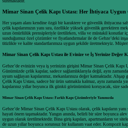
sunmaktadır.
Mimar Sinan Çelik Kapı Ustası: Her İhtiyaca Uygun
Her yaşam alanı kendine özgü bir karaktere ve güvenlik ihtiyacına sah
çelik kapılarımızın yanı sıra, özellikle yüksek güvenlik gerektiren me
uzun ömürlülük prensipleriyle üretilirken, villa ve müstakil konutlar içi
sunduğumuz özel çözümler ve fiyatlandırmalar ile de Gebze’deki inşaat
titizlikle ve kalite standartlarımıza uygun şekilde üretmekteyiz. Müşt
Mimar Sinan Çelik Kapı Ustası ile Evinize ve İş Yerinize Değer K
Gebze’de evinizin veya iş yerinizin girişini Mimar Sinan Çelik Kapı Us
Günümüzde çelik kapılar, sadece sağlamlıklarıyla değil, aynı zamanda 
uyum sağlayan kapılarımız, mekanlarınıza değer katmaktadır. Ahşap g
Çelik Kapı Ustası, sadece bir ürün satmakla kalmaz, aynı zamanda yaşam
kapılarınız yıllar boyunca ilk günkü görünümünü koruyacak, size sade
Mimar Sinan Çelik Kapı Ustası: Farklı Kapı Çözümleriyle Yanınızda
Gebze’de Mimar Sinan Çelik Kapı Ustası olarak, çelik kapıların yanı sır
hayati önem taşımaktadır. Yangın anında, belirli bir süre boyunca ale
uygun olarak üretilmektedir. Bina giriş kapıları, apartmanların ve sitel
de uzun yıllar boyunca sorunsuz bir kullanım vaat eder. Kompozit kapıl