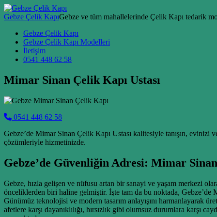
Skip to content
Gebze Çelik Kapı
Gebze ve tüm mahallelerinde Çelik Kapı tedarik mon
Main Navigation
Gebze Çelik Kapı
Gebze Çelik Kapı Modelleri
İletişim
0541 448 62 58
Mimar Sinan Çelik Kapı Ustası
0541 448 62 58
Gebze’de Mimar Sinan Çelik Kapı Ustası kalitesiyle tanışın, evinizi ve 
çözümleriyle hizmetinizde.
Gebze’de Güvenliğin Adresi: Mimar Sinan 
Gebze, hızla gelişen ve nüfusu artan bir sanayi ve yaşam merkezi olarak
önceliklerden biri haline gelmiştir. İşte tam da bu noktada, Gebze’de
Günümüz teknolojisi ve modern tasarım anlayışını harmanlayarak ürett
afetlere karşı dayanıklılığı, hırsızlık gibi olumsuz durumlara karşı c