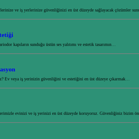
vlerinize ve iş yerlerinize güvenliğinizi en üst düzeyde sağlayacak çözümler s
etiği
riodor kapıların sunduğu üstün ses yalıtımı ve estetik tasarımın…
rasyon
? Ev veya iş yerinizin güvenliğini ve estetiğini en üst düzeye çıkarmak…
erimizle evinizi ve iş yerinizi en üst düzeyde koruyoruz. Güvenliğiniz bizim ö