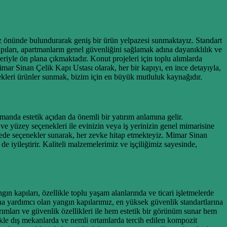
öz önünde bulundurarak geniş bir ürün yelpazesi sunmaktayız. Standart
apıları, apartmanların genel güvenliğini sağlamak adına dayanıklılık ve
kleriyle ön plana çıkmaktadır. Konut projeleri için toplu alımlarda
mar Sinan Çelik Kapı Ustası olarak, her bir kapıyı, en ince detayıyla,
ecekleri ürünler sunmak, bizim için en büyük mutluluk kaynağıdır.
manda estetik açıdan da önemli bir yatırım anlamına gelir.
ve yüzey seçenekleri ile evinizin veya iş yerinizin genel mimarisine
zede seçenekler sunarak, her zevke hitap etmekteyiz. Mimar Sinan
 iyileştirir. Kaliteli malzemelerimiz ve işçiliğimiz sayesinde,
ın kapıları, özellikle toplu yaşam alanlarında ve ticari işletmelerde
na yardımcı olan yangın kapılarımız, en yüksek güvenlik standartlarına
sarımları ve güvenlik özellikleri ile hem estetik bir görünüm sunar hem
likle dış mekanlarda ve nemli ortamlarda tercih edilen kompozit