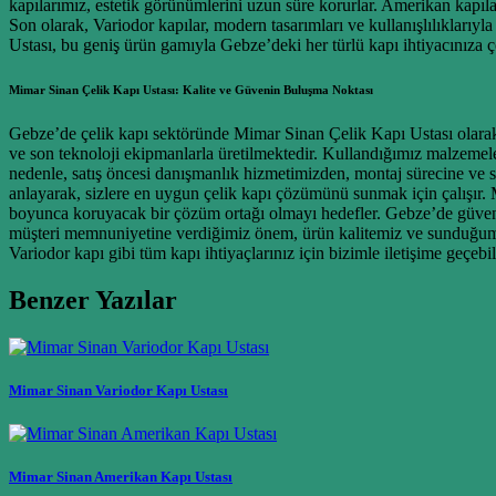
kapılarımız, estetik görünümlerini uzun süre korurlar. Amerikan kapıl
Son olarak, Variodor kapılar, modern tasarımları ve kullanışlılıklarıyl
Ustası, bu geniş ürün gamıyla Gebze’deki her türlü kapı ihtiyacınıza
Mimar Sinan Çelik Kapı Ustası: Kalite ve Güvenin Buluşma Noktası
Gebze’de çelik kapı sektöründe Mimar Sinan Çelik Kapı Ustası olarak, k
ve son teknoloji ekipmanlarla üretilmektedir. Kullandığımız malzemele
nedenle, satış öncesi danışmanlık hizmetimizden, montaj sürecine ve sa
anlayarak, sizlere en uygun çelik kapı çözümünü sunmak için çalışır. 
boyunca koruyacak bir çözüm ortağı olmayı hedefler. Gebze’de güvenil
müşteri memnuniyetine verdiğimiz önem, ürün kalitemiz ve sunduğumuz
Variodor kapı gibi tüm kapı ihtiyaçlarınız için bizimle iletişime geçebil
Benzer Yazılar
Mimar Sinan Variodor Kapı Ustası
Mimar Sinan Amerikan Kapı Ustası