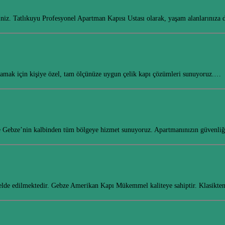
siniz. Tatlıkuyu Profesyonel Apartman Kapısı Ustası olarak, yaşam alanlarınıza
ğlamak için kişiye özel, tam ölçünüze uygun çelik kapı çözümleri sunuyoruz.…
rle Gebze’nin kalbinden tüm bölgeye hizmet sunuyoruz. Apartmanınızın güvenliğ
den elde edilmektedir. Gebze Amerikan Kapı Mükemmel kaliteye sahiptir. Klasik