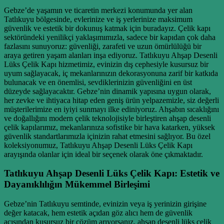
Gebze’de yaşamın ve ticaretin merkezi konumunda yer alan
Tatlıkuyu bölgesinde, evlerinize ve iş yerlerinize maksimum
güvenlik ve estetik bir dokunuş katmak için buradayız. Çelik kapı
sektöründeki yenilikçi yaklaşımımızla, sadece bir kapıdan çok daha
fazlasını sunuyoruz: güvenliği, zarafeti ve uzun ömürlülüğü bir
araya getiren yaşam alanları inşa ediyoruz. Tatlıkuyu Ahşap Desenli
Lüks Çelik Kapı hizmetimiz, evinizin dış cephesiyle kusursuz bir
uyum sağlayacak, iç mekanlarınızın dekorasyonuna zarif bir katkıda
bulunacak ve en önemlisi, sevdiklerinizin güvenliğini en üst
düzeyde sağlayacaktır. Gebze’nin dinamik yapısına uygun olarak,
her zevke ve ihtiyaca hitap eden geniş ürün yelpazemizle, siz değerli
müşterilerimize en iyiyi sunmayı ilke ediniyoruz. Ahşabın sıcaklığını
ve doğallığını modern çelik teknolojisiyle birleştiren ahşap desenli
çelik kapılarımız, mekanlarınıza sofistike bir hava katarken, yüksek
güvenlik standartlarımızla içinizin rahat etmesini sağlıyor. Bu özel
koleksiyonumuz, Tatlıkuyu Ahşap Desenli Lüks Çelik Kapı
arayışında olanlar için ideal bir seçenek olarak öne çıkmaktadır.
Tatlıkuyu Ahşap Desenli Lüks Çelik Kapı: Estetik ve
Dayanıklılığın Mükemmel Birleşimi
Gebze’nin Tatlıkuyu semtinde, evinizin veya iş yerinizin girişine
değer katacak, hem estetik açıdan göz alıcı hem de güvenlik
açısından kusursuz bir çözüm arıyorsanız, ahşap desenli lüks çelik