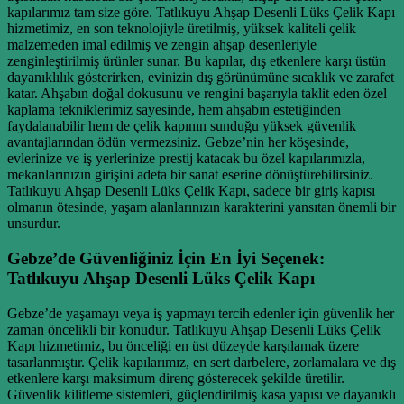
kapılarımız tam size göre. Tatlıkuyu Ahşap Desenli Lüks Çelik Kapı
hizmetimiz, en son teknolojiyle üretilmiş, yüksek kaliteli çelik
malzemeden imal edilmiş ve zengin ahşap desenleriyle
zenginleştirilmiş ürünler sunar. Bu kapılar, dış etkenlere karşı üstün
dayanıklılık gösterirken, evinizin dış görünümüne sıcaklık ve zarafet
katar. Ahşabın doğal dokusunu ve rengini başarıyla taklit eden özel
kaplama tekniklerimiz sayesinde, hem ahşabın estetiğinden
faydalanabilir hem de çelik kapının sunduğu yüksek güvenlik
avantajlarından ödün vermezsiniz. Gebze’nin her köşesinde,
evlerinize ve iş yerlerinize prestij katacak bu özel kapılarımızla,
mekanlarınızın girişini adeta bir sanat eserine dönüştürebilirsiniz.
Tatlıkuyu Ahşap Desenli Lüks Çelik Kapı, sadece bir giriş kapısı
olmanın ötesinde, yaşam alanlarınızın karakterini yansıtan önemli bir
unsurdur.
Gebze’de Güvenliğiniz İçin En İyi Seçenek:
Tatlıkuyu Ahşap Desenli Lüks Çelik Kapı
Gebze’de yaşamayı veya iş yapmayı tercih edenler için güvenlik her
zaman öncelikli bir konudur. Tatlıkuyu Ahşap Desenli Lüks Çelik
Kapı hizmetimiz, bu önceliği en üst düzeyde karşılamak üzere
tasarlanmıştır. Çelik kapılarımız, en sert darbelere, zorlamalara ve dış
etkenlere karşı maksimum direnç gösterecek şekilde üretilir.
Güvenlik kilitleme sistemleri, güçlendirilmiş kasa yapısı ve dayanıklı