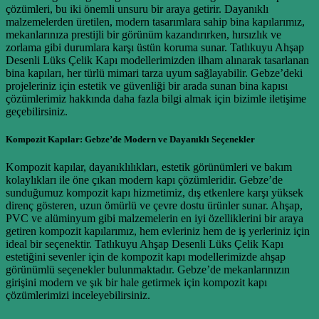
çözümleri, bu iki önemli unsuru bir araya getirir. Dayanıklı
malzemelerden üretilen, modern tasarımlara sahip bina kapılarımız,
mekanlarınıza prestijli bir görünüm kazandırırken, hırsızlık ve
zorlama gibi durumlara karşı üstün koruma sunar. Tatlıkuyu Ahşap
Desenli Lüks Çelik Kapı modellerimizden ilham alınarak tasarlanan
bina kapıları, her türlü mimari tarza uyum sağlayabilir. Gebze’deki
projeleriniz için estetik ve güvenliği bir arada sunan bina kapısı
çözümlerimiz hakkında daha fazla bilgi almak için bizimle iletişime
geçebilirsiniz.
Kompozit Kapılar: Gebze’de Modern ve Dayanıklı Seçenekler
Kompozit kapılar, dayanıklılıkları, estetik görünümleri ve bakım
kolaylıkları ile öne çıkan modern kapı çözümleridir. Gebze’de
sunduğumuz kompozit kapı hizmetimiz, dış etkenlere karşı yüksek
direnç gösteren, uzun ömürlü ve çevre dostu ürünler sunar. Ahşap,
PVC ve alüminyum gibi malzemelerin en iyi özelliklerini bir araya
getiren kompozit kapılarımız, hem evleriniz hem de iş yerleriniz için
ideal bir seçenektir. Tatlıkuyu Ahşap Desenli Lüks Çelik Kapı
estetiğini sevenler için de kompozit kapı modellerimizde ahşap
görünümlü seçenekler bulunmaktadır. Gebze’de mekanlarınızın
girişini modern ve şık bir hale getirmek için kompozit kapı
çözümlerimizi inceleyebilirsiniz.