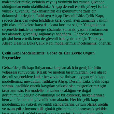
malzemelerimizle, evinizin veya iş yerinizin her zaman güvende
olduğundan emin olabilirsiniz. Ahşap desenli estetik yüzeyi ise bu
yüksek güvenliği, mekanlarınızın dış görünümüne zarif bir
dokunuşla birleştirir. Tatlıkuyu Ahşap Desenli Lüks Çelik Kapı,
sadece dışarıdan gelen tehditlere karşı değil, aynı zamanda yangın
gibi olası tehlikelere karşı da ekstra koruma sağlar. Yangın kapısı
seçeneklerimizle de entegre çözümler sunarak, yaşam alanlarınızın
her alanında güvenliği sağlamayı hedefleriz. Gebze’de evinizin
girişini hem estetik hem de güvenli hale getirmek için Tatlıkuyu
Ahşap Desenli Lüks Çelik Kapı modellerimizi incelemenizi öneririz.
Çelik Kapı Modellerimiz: Gebze’de Her Zevke Uygun
Seçenekler
Gebze’de çelik kapı ihtiyacınızı karşılamak için geniş bir ürün
yelpazesi sunuyoruz. Klasik ve modern tasarımlardan, özel ahşap
desenli seçeneklere kadar her zevke ve ihtiyaca uygun çelik kapı
modellerimiz mevcuttur. Tatlıkuyu Ahşap Desenli Lüks Çelik Kapı
serimiz, özellikle estetik kaygıları yüksek olan müşterilerimiz için
tasarlanmıştır. Bu modeller, ahşabın sıcaklığını ve doğal
görünümünü çeliğin dayanıklılığı ile birleştirerek, mekanlarınıza
hem zarafet hem de güvenlik katmaktadır. Her bir çelik kapı
modelimiz, en yüksek güvenlik standartlarına uygun olarak üretilir
ve uzun yıllar boyunca ilk günkü görünümünü koruyacak şekilde
tasarlanır. Gebze’deki eviniz veya iş yeriniz için en uygun çelik