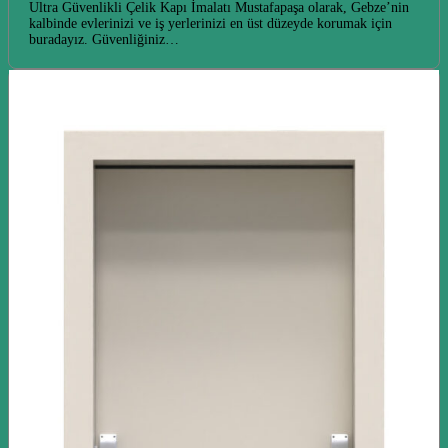
Ultra Güvenlikli Çelik Kapı İmalatı Mustafapaşa olarak, Gebze’nin
kalbinde evlerinizi ve iş yerlerinizi en üst düzeyde korumak için
buradayız. Güvenliğiniz…