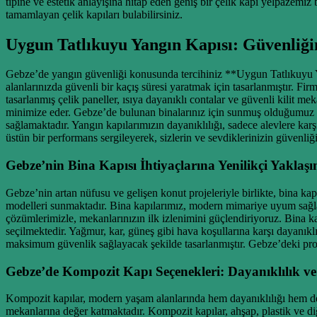
tipine ve estetik anlayışına hitap eden geniş bir çelik kapı yelpazemi
tamamlayan çelik kapıları bulabilirsiniz.
Uygun Tatlıkuyu Yangın Kapısı: Güvenliği
Gebze’de yangın güvenliği konusunda tercihiniz **Uygun Tatlıkuyu Ya
alanlarınızda güvenli bir kaçış süresi yaratmak için tasarlanmıştır. Fi
tasarlanmış çelik paneller, ısıya dayanıklı contalar ve güvenli kilit m
minimize eder. Gebze’de bulunan binalarınız için sunmuş olduğumuz y
sağlamaktadır. Yangın kapılarımızın dayanıklılığı, sadece alevlere kar
üstün bir performans sergileyerek, sizlerin ve sevdiklerinizin güvenli
Gebze’nin Bina Kapısı İhtiyaçlarına Yenilikçi Yaklaşı
Gebze’nin artan nüfusu ve gelişen konut projeleriyle birlikte, bina kap
modelleri sunmaktadır. Bina kapılarımız, modern mimariye uyum sağlaya
çözümlerimizle, mekanlarınızın ilk izlenimini güçlendiriyoruz. Bina k
seçilmektedir. Yağmur, kar, güneş gibi hava koşullarına karşı dayanıkl
maksimum güvenlik sağlayacak şekilde tasarlanmıştır. Gebze’deki proje
Gebze’de Kompozit Kapı Seçenekleri: Dayanıklılık 
Kompozit kapılar, modern yaşam alanlarında hem dayanıklılığı hem de 
mekanlarına değer katmaktadır. Kompozit kapılar, ahşap, plastik ve diğe