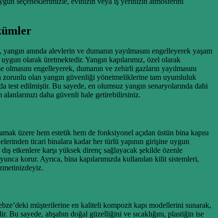
ygun seçeneklerimizle, evinizin veya iş yerinizin atmosferini
özümler
i, yangın anında alevlerin ve dumanın yayılmasını engelleyerek yaşam
ra uygun olarak üretmektedir. Yangın kapılarımız, özel olarak
rme olmasını engelleyerek, dumanın ve zehirli gazların yayılmasını
a zorunlu olan yangın güvenliği yönetmeliklerine tam uyumluluk
 da test edilmiştir. Bu sayede, en olumsuz yangın senaryolarında dahi
lanlarınızı daha güvenli hale getirebilirsiniz.
rşılamak üzere hem estetik hem de fonksiyonel açıdan üstün bina kapısı
erinden ticari binalara kadar her türlü yapının girişine uygun
 dış etkenlere karşı yüksek direnç sağlayacak şekilde özenle
nca korur. Ayrıca, bina kapılarımızda kullanılan kilit sistemleri,
izmetinizdeyiz.
ze’deki müşterilerine en kaliteli kompozit kapı modellerini sunarak,
r. Bu sayede, ahşabın doğal güzelliğini ve sıcaklığını, plastiğin ise