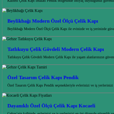
Kaliteli Çelik Kapı İmalatı Pendik bölgesinde ihtiyaç duyduğunuz güvenli
Beylikbağı Modern Özel Ölçü Çelik Kapı
Beylikbağı Modern Özel Ölçü Çelik Kapı ile evinizde ve iş yerinizde güven
Tatlıkuyu Çelik Gövdeli Modern Çelik Kapı
Tatlıkuyu Çelik Gövdeli Modern Çelik Kapı ile yaşam alanlarınızın güvenli
Özel Tasarım Çelik Kapı Pendik
Özel Tasarım Çelik Kapı Pendik seçenekleriyle evlerinizi ve iş yerlerini
Dayanıklı Özel Ölçü Çelik Kapı Kocaeli
Gebze’nin kalbinde, evlerinizi ve iş yerlerinizi en üst düzeyde güvenlik