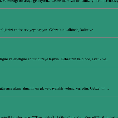
k ve estetiği bir araya getiriyoruz. Gebze merkezli firmamız, yılların tecrübe
liğinizi en üst seviyeye taşıyın. Gebze’nin kalbinde, kalite ve…
ğini ve estetiğini en üst düzeye taşıyın. Gebze’nin kalbinde, estetik ve…
zi güvence altına almanın en şık ve dayanıklı yolunu keşfedin. Gebze’nin…
 ve estetikle buluşturan, **Dayanıklı Özel Ölçü Çelik Kapı Kocaeli** çözümler