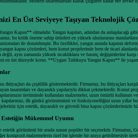
z bulunmaktadır. Modern tasarımlardan klasik çizgilere kadar her zevke u
nizi En Üst Seviyeye Taşıyan Teknolojik Ç
ngın Kapısı** olmalıdır. Yangın kapıları, adından da anlaşılacağı gib
rmamız, bu kritik öneme sahip ürünleri en yüksek uluslararası standartla
ekanizmaları ile donatılmıştır. Bu özellikler, yangın anında kapının defo
angın kapısı çözümleri, hem konut projelerinde hem de ticari alanlard
şı değil, aynı zamanda yüksek sıcaklıklara ve basınç değişimlerine karşı
ğini en üst düzeyde korur. **Uygun Tatlıkuyu Yangın Kapısı** ile yaşam a
mlar
ısı ihtiyaçları da çeşitlilik göstermektedir. Firmamız, bu ihtiyaçları ka
n tasarımları ve dayanıklı yapılarıyla dikkat çekmektedir. Konut projel
apılarımızın üretiminde kullanılan malzemeler, uzun ömürlü kullanım ve
ı kapılarımız, ilk günkü görünümünü ve fonksiyonelliğini uzun yıllar boyu
leriniz için estetik, dayanıklı ve güvenli bina kapısı çözümlerimizle h
ve Estetiğin Mükemmel Uyumu
estetik görünümü bir arada sunan popüler bir seçenektir. Firmamız, Geb
r kompozit malzemelerin özel bir işlemle bir araya getirilmesiyle üretili