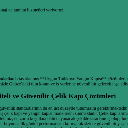
taj ve tamirat hizmetleri veriyoruz.
andartlarda tasarlanmış **Uygun Tatlıkuyu Yangın Kapısı** çözümlerimiz
mizle Gebze’deki tüm konut ve iş yerlerine güvenli bir gelecek inşa edi
teli ve Güvenilir Çelik Kapı Çözümleri
güvenlik standartlarının da en üst düzeyde tutulmasını gerektirmektedi
iş çelik kapı ve yangın kapısı modellerini sunmaktadır. Çelik kapılarım
elimiz, en zorlu koşullara dahi dayanacak şekilde tasarlanmış olup, hırsı
 yıllar boyunca ilk günkü performansını koruyarak sizlere güvenli bir ya