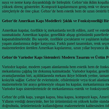
suya ve neme karşı dayanıklılığı ile birleştirir. Gebze’nin iklim koş
yüksek direnç gösterirler. Kompozit kapılarımızın geniş renk ve dese
süreçleriyle de öne çıkar. Gebze’de hem estetik hem de uzun ömürlü bir
Gebze’de Amerikan Kapı Modelleri: Şıklık ve Fonksiyonelliği 
Amerikan kapılar, özellikle iç mekanlarda tercih edilen, zarif ve este
sunmaktadır. Amerikan kapılar, genellikle ahşap görünümlü panellerle t
kapanabilmeleridir. Bu sayede, özellikle çocukların ve yaşlıların kull
yaşam alanlarınıza değer katıyoruz. Farklı panel tasarımları, renk se
malzemelerden üretilen Amerikan kapılarımız, uzun yıllar boyunca ilk g
Gebze’de Variodor Kapı Sistemleri: Modern Tasarım ve Üstün 
Variodor kapılar, modern yaşam alanlarında hem estetik hem de fonksi
mekanlarına çağdaş bir dokunuş katmaktadır. Variodor kapılar, genelli
avantajlarından biri, açıldıklarında mekanı ikiye bölmek yerine, tamam
kolaylık sağlar. Gebze’de evlerinizde, ofislerinizde veya ticari alanla
malzemelerin bir araya gelmesiyle oluşan bu kapılar, mekanlarınıza m
Variodor kapı sistemlerimizle de mekanlarınıza estetik ve fonksiyonell
Gebze’de çelik kapı, yangın kapısı, bina kapısı, kompozit kapı, Ameri
Yılların verdiği deneyimle, her bir ürünümüzü en yüksek kalite standar
doğrultuda, ürünlerimizde kullandığımız malzemelerin kalitesinden öd