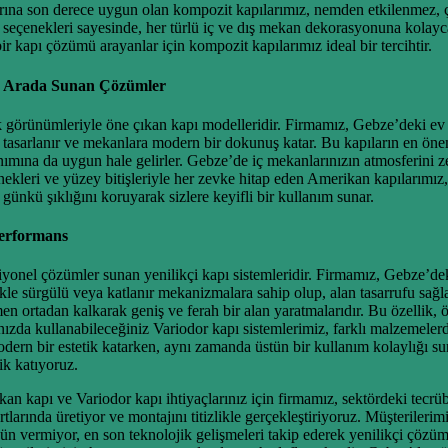
ullarına son derece uygun olan kompozit kapılarımız, nemden etkilenmez,
n seçenekleri sayesinde, her türlü iç ve dış mekan dekorasyonuna kolay
 kapı çözümü arayanlar için kompozit kapılarımız ideal bir tercihtir.
Bir Arada Sunan Çözümler
tik görünümleriyle öne çıkan kapı modelleridir. Firmamız, Gebze’deki ev 
asarlanır ve mekanlara modern bir dokunuş katar. Bu kapıların en önemli
anımına da uygun hale gelirler. Gebze’de iç mekanlarınızın atmosferini z
çenekleri ve yüzey bitişleriyle her zevke hitap eden Amerikan kapılarımı
ünkü şıklığını koruyarak sizlere keyifli bir kullanım sunar.
Performans
yonel çözümler sunan yenilikçi kapı sistemleridir. Firmamız, Gebze’deki
kle sürgülü veya katlanır mekanizmalara sahip olup, alan tasarrufu sağ
en ortadan kalkarak geniş ve ferah bir alan yaratmalarıdır. Bu özellik, 
rınızda kullanabileceğiniz Variodor kapı sistemlerimiz, farklı malzemeler
odern bir estetik katarken, aynı zamanda üstün bir kullanım kolaylığı 
ik katıyoruz.
kan kapı ve Variodor kapı ihtiyaçlarınız için firmamız, sektördeki tecr
tlarında üretiyor ve montajını titizlikle gerçekleştiriyoruz. Müşterileri
ün vermiyor, en son teknolojik gelişmeleri takip ederek yenilikçi çözü