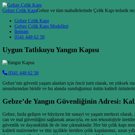
Skip to content
Gebze Çelik Kapı
Gebze ve tüm mahallelerinde Çelik Kapı tedarik mon
Main Navigation
Gebze Çelik Kapı
Gebze Çelik Kapı Modelleri
İletişim
0541 448 62 58
Uygun Tatlıkuyu Yangın Kapısı
0541 448 62 58
Gebze’nin güvenli yaşam alanları için öncü ismi olarak, en yüksek st
unsurlarından biridir ve bu alanda sunduğumuz üstün kaliteli ürünleri
Gebze’de Yangın Güvenliğinin Adresi: Kali
Gebze, hızla gelişen ve büyüyen bir sanayi ve yaşam merkezi olarak, 
can ve mal güvenliğini sağlamak amacıyla, en son teknolojiyle üretilm
güvenlik ve dayanıklılık ile de öne çıkmaktadır. Her bir çelik kapı mod
kaliteli malzemeler ve titiz işçilikle üretilen çelik kapılarımız, uzun