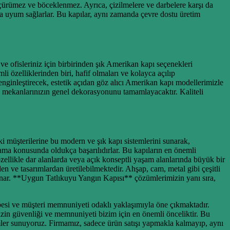
 çürümez ve böceklenmez. Ayrıca, çizilmelere ve darbelere karşı da
ca uyum sağlarlar. Bu kapılar, aynı zamanda çevre dostu üretim
ve ofisleriniz için birbirinden şık Amerikan kapı seçenekleri
 özelliklerinden biri, hafif olmaları ve kolayca açılıp
enginleştirecek, estetik açıdan göz alıcı Amerikan kapı modellerimizle
z, mekanlarınızın genel dekorasyonunu tamamlayacaktır. Kaliteli
 müşterilerine bu modern ve şık kapı sistemlerini sunarak,
lama konusunda oldukça başarılıdırlar. Bu kapıların en önemli
özellikle dar alanlarda veya açık konseptli yaşam alanlarında büyük bir
den ve tasarımlardan üretilebilmektedir. Ahşap, cam, metal gibi çeşitli
sunar. **Uygun Tatlıkuyu Yangın Kapısı** çözümlerimizin yanı sıra,
übesi ve müşteri memnuniyeti odaklı yaklaşımıyla öne çıkmaktadır.
mizin güvenliği ve memnuniyeti bizim için en önemli önceliktir. Bu
mler sunuyoruz. Firmamız, sadece ürün satışı yapmakla kalmayıp, aynı