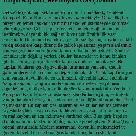
Yangın Kapısına, Her İhtiyaca Özel Çözümler
Gebze’de çelik kapı sektöründe öncü bir firma olarak, Yenikent
Kompozit Kapı Firması olarak hizmet vermekteyiz. Güvenlik, her
bireyin en temel hakkıdır ve biz bu hakkı en üst düzeyde korumak
için çalışıyoruz. Çelik kapılarımız, en son teknoloji kullanılarak
üretilmekte, dayanıklılık, sağlamlık ve uzun ömürlülük vaat
etmektedir. Depreme dayanıklı yapısı, hırsızlığa karşı caydırıcı etkisi
ve dış etkenlere karşı direnci ile çelik kapılarımız, yaşam alanlarınız
için vazgeçilmez birer güvenlik unsuru haline gelmektedir. Sadece
konutlar için değil, iş yerleri, okullar, hastaneler ve kamu binaları
gibi her türlü yapı için de çelik kapı çözümleri sunmaktayız. Bu
kapılar, binaların genel güvenliğini artırmanın yanı sıra, estetik
görünümleriyle de mekanlara değer katmaktadır. Çelik kapıların yanı
sıra, yangın güvenliği de en az hırsızlık güvenliği kadar önemlidir.
Yangın kapıları, yangın anında duman ve alevlerin yayılmasını
engelleyerek, tahliye için kritik bir süre kazandırmaktadır. Yenikent
Kompozit Kapı Firması, uluslararası standartlara uygun, sertifikalı
yangın kapıları ile yaşam alanlarınızın güvenliğini bir adım daha ileri
taşımaktadır. Bu kapılar, özel tasarımları ve kullanılan malzemeler
sayesinde yüksek ısıya dayanıklılık gösterir ve acil durumlarda can
ve mal kaybını en aza indirmeye yardımcı olur. Bina giriş kapıları
da, bir yapının ilk izlenimini oluşturan ve genel güvenliğini sağlayan
önemli unsurlardır. Modern tasarımları, dayanıklı malzemeleri ve
güvenlik özellikleri ile bina giriş kapılarımız, hem estetik bir