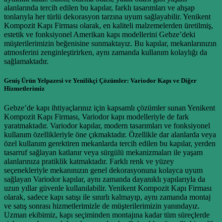
alanlarında tercih edilen bu kapılar, farklı tasarımları ve ahşap
tonlarıyla her türlü dekorasyon tarzına uyum sağlayabilir. Yenikent
Kompozit Kapı Firması olarak, en kaliteli malzemelerden üretilmiş,
estetik ve fonksiyonel Amerikan kapı modellerini Gebze’deki
müşterilerimizin beğenisine sunmaktayız. Bu kapılar, mekanlarınızın
atmosferini zenginleştirirken, aynı zamanda kullanım kolaylığı da
sağlamaktadır.
Geniş Ürün Yelpazesi ve Yenilikçi Çözümler: Variodor Kapı ve Diğer
Hizmetlerimiz
Gebze’de kapı ihtiyaçlarınız için kapsamlı çözümler sunan Yenikent
Kompozit Kapı Firması, Variodor kapı modelleriyle de fark
yaratmaktadır. Variodor kapılar, modern tasarımları ve fonksiyonel
kullanım özellikleriyle öne çıkmaktadır. Özellikle dar alanlarda veya
özel kullanım gerektiren mekanlarda tercih edilen bu kapılar, yerden
tasarruf sağlayan katlanır veya sürgülü mekanizmaları ile yaşam
alanlarınıza pratiklik katmaktadır. Farklı renk ve yüzey
seçenekleriyle mekanınızın genel dekorasyonuna kolayca uyum
sağlayan Variodor kapılar, aynı zamanda dayanıklı yapılarıyla da
uzun yıllar güvenle kullanılabilir. Yenikent Kompozit Kapı Firması
olarak, sadece kapı satışı ile sınırlı kalmayıp, aynı zamanda montaj
ve satış sonrası hizmetlerimizle de müşterilerimizin yanındayız.
Uzman ekibimiz, kapı seçiminden montajına kadar tüm süreçlerde