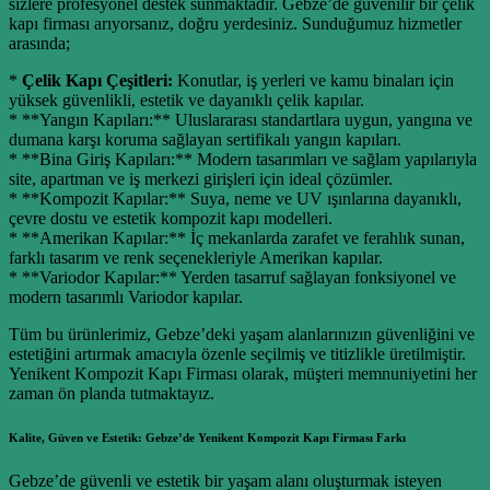
sizlere profesyonel destek sunmaktadır. Gebze’de güvenilir bir çelik
kapı firması arıyorsanız, doğru yerdesiniz. Sunduğumuz hizmetler
arasında;
*
Çelik Kapı Çeşitleri:
Konutlar, iş yerleri ve kamu binaları için
yüksek güvenlikli, estetik ve dayanıklı çelik kapılar.
* **Yangın Kapıları:** Uluslararası standartlara uygun, yangına ve
dumana karşı koruma sağlayan sertifikalı yangın kapıları.
* **Bina Giriş Kapıları:** Modern tasarımları ve sağlam yapılarıyla
site, apartman ve iş merkezi girişleri için ideal çözümler.
* **Kompozit Kapılar:** Suya, neme ve UV ışınlarına dayanıklı,
çevre dostu ve estetik kompozit kapı modelleri.
* **Amerikan Kapılar:** İç mekanlarda zarafet ve ferahlık sunan,
farklı tasarım ve renk seçenekleriyle Amerikan kapılar.
* **Variodor Kapılar:** Yerden tasarruf sağlayan fonksiyonel ve
modern tasarımlı Variodor kapılar.
Tüm bu ürünlerimiz, Gebze’deki yaşam alanlarınızın güvenliğini ve
estetiğini artırmak amacıyla özenle seçilmiş ve titizlikle üretilmiştir.
Yenikent Kompozit Kapı Firması olarak, müşteri memnuniyetini her
zaman ön planda tutmaktayız.
Kalite, Güven ve Estetik: Gebze’de Yenikent Kompozit Kapı Firması Farkı
Gebze’de güvenli ve estetik bir yaşam alanı oluşturmak isteyen