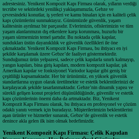
adrestesiniz. Yenikent Kompozit Kapı Firması olarak, yılların verdiği
tecrübe ve sektördeki yenilikçi yaklaşımımızla, Gebze ve
çevresindeki konutlar, iş yerleri ve kamu binaları için en kaliteli çelik
kapı çözümlerini sunmaktayız. Günümüzde güvenlik, yaşam
kalitesinin ayrılmaz bir parçasıdır. Evlerimizin, ofislerimizin ve tüm
yaşam alanlarımızın dış etkenlere karşı korunması, huzurlu bir
yaşam sürmemizin temel şartıdır. Bu noktada çelik kapılar,
sundukları üstün dayanıklılık ve güvenlik özellikleri ile öne
çıkmaktadır. Yenikent Kompozit Kapı Firması, bu ihtiyacı en iyi
şekilde karşılamak üzere Gebze’de faaliyet göstermektedir.
Sunduğumuz ürün yelpazesi, sadece çelik kapılarla sınırlı kalmayıp,
yangın kapıları, bina giriş kapıları, modern kompozit kapılar, şık
Amerikan kapılar ve fonksiyonel Variodor kapılar gibi geniş bir
çeşitliliği kapsamaktadır. Her bir ürünümüz, en yüksek güvenlik
standartlarına uygun olarak üretilmekte ve estetik beklentilerinizi de
karşılayacak şekilde tasarlanmaktadır. Gebze’nin dinamik yapısı ve
sürekli gelişen konut projeleri düşünüldüğünde, güvenilir ve estetik
kapı çözümlerinin önemi daha da artmaktadır. Biz, Yenikent
Kompozit Kapı Firması olarak, bu ihtiyaca en profesyonel ve çözüm
odaklı yanıtı vermek için buradayız. Müşterilerimizin beklentilerini
aşan ürünler ve hizmetler sunarak, Gebze’de güvenlik ve estetik
denince akla gelen ilk isim olmak hedefimizdir.
Yenikent Kompozit Kapı Firması: Çelik Kapıdan