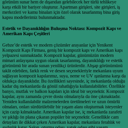
görünüm sunar hem de dışarıdan gelebilecek her türlü tehlikeye
karşı etkili bir bariyer oluşturur. Apartman girişleri, site girişleri, iş
merkezleri ve kamu binaları için özel olarak tasarlanmış bina giriş
kapısı modellerimiz bulunmaktadır.
Estetik ve Dayanıklılığın Buluşma Noktası: Kompozit Kapı ve
Amerikan Kapı Çeşitleri
Gebze’de estetik ve modern çözümler arayanlar için Yenikent
Kompozit Kapı Firması, geniş bir kompozit kapı ve Amerikan kapı
yelpazesi sunmaktadır. Kompozit kapılar, günümüzün modern
mimari anlayışına uygun olarak tasarlanmış, dayanıklılığı ve estetik
görünümü bir arada sunan yenilikçi ürünlerdir. Ahşap görünümünü
taklit edebilen, farklı renk ve desen seçenekleriyle mekanlara uyum
sağlayan kompozit kapılarımız, suya, neme ve UV ışınlarına karşı da
oldukça dayanıklıdır. Bu özellikleri sayesinde, iç mekanlarda olduğu
kadar dış mekanlarda da gönül rahatlığıyla kullanılabilirler. Özellikle
banyo, mutfak ve balkon kapıları için ideal bir seçenektir. Kompozit
kapılar, aynı zamanda çevre dostu olmalarıyla da öne çıkmaktadır.
Yeniden kullanılabilir malzemelerden üretilmeleri ve uzun ömürlü
olmaları, onları sürdürülebilir bir yaşam alanı oluşturmak isteyenler
için cazip kılmaktadır. Amerikan kapılar ise, iç mekanlarda zarafeti
ve şıklığı ön plana çıkaran popüler bir seçenektir. Genellikle cam
detayları ile dikkat çeken Amerikan kapılar, mekanlara ferahlık ve
aydınlık katar. Salon, oturma odası, yatak odası gibi yaşam