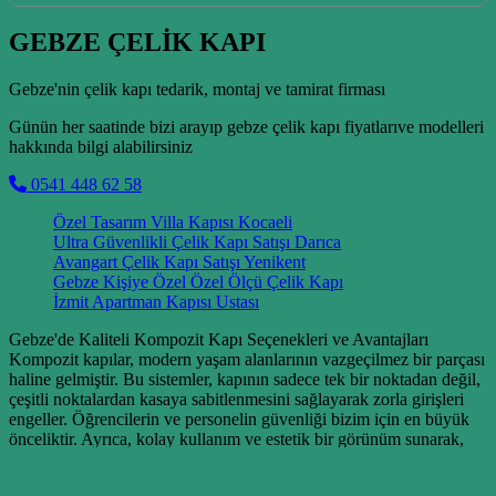
GEBZE ÇELİK KAPI
Gebze'nin çelik kapı tedarik, montaj ve tamirat firması
Günün her saatinde bizi arayıp gebze çelik kapı fiyatlarıve modelleri
hakkında bilgi alabilirsiniz
0541 448 62 58
Özel Tasarım Villa Kapısı Kocaeli
Ultra Güvenlikli Çelik Kapı Satışı Darıca
Avangart Çelik Kapı Satışı Yenikent
Gebze Kişiye Özel Özel Ölçü Çelik Kapı
İzmit Apartman Kapısı Ustası
Gebze'de Kaliteli Kompozit Kapı Seçenekleri ve Avantajları
Kompozit kapılar, modern yaşam alanlarının vazgeçilmez bir parçası
haline gelmiştir. Bu sistemler, kapının sadece tek bir noktadan değil,
çeşitli noktalardan kasaya sabitlenmesini sağlayarak zorla girişleri
engeller. Öğrencilerin ve personelin güvenliği bizim için en büyük
önceliktir. Ayrıca, kolay kullanım ve estetik bir görünüm sunarak,
hastane ortamına uyumlu bir şekilde entegre olurlar. Modern ve
güvenli bir yaşam alanı için doğru adrestesiniz.