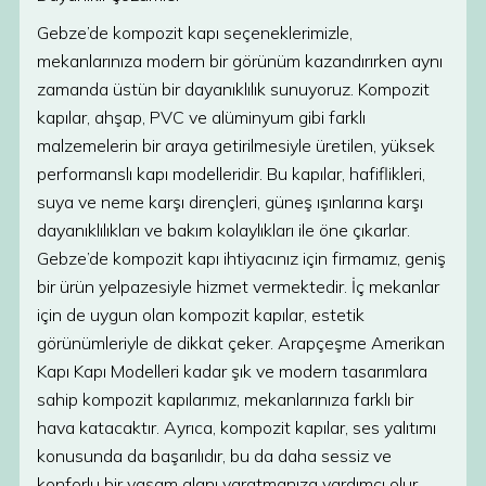
Gebze’de kompozit kapı seçeneklerimizle,
mekanlarınıza modern bir görünüm kazandırırken aynı
zamanda üstün bir dayanıklılık sunuyoruz. Kompozit
kapılar, ahşap, PVC ve alüminyum gibi farklı
malzemelerin bir araya getirilmesiyle üretilen, yüksek
performanslı kapı modelleridir. Bu kapılar, hafiflikleri,
suya ve neme karşı dirençleri, güneş ışınlarına karşı
dayanıklılıkları ve bakım kolaylıkları ile öne çıkarlar.
Gebze’de kompozit kapı ihtiyacınız için firmamız, geniş
bir ürün yelpazesiyle hizmet vermektedir. İç mekanlar
için de uygun olan kompozit kapılar, estetik
görünümleriyle de dikkat çeker. Arapçeşme Amerikan
Kapı Kapı Modelleri kadar şık ve modern tasarımlara
sahip kompozit kapılarımız, mekanlarınıza farklı bir
hava katacaktır. Ayrıca, kompozit kapılar, ses yalıtımı
konusunda da başarılıdır, bu da daha sessiz ve
konforlu bir yaşam alanı yaratmanıza yardımcı olur.