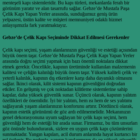
menteşeli kapı sistemleridir. Bu kapı türleri, mekanlarda ferah bir
görünüm yaratır ve alan tasarrufu sağlar. Gebze’de Mustafa Paşa
Çelik Kapı Yapan Yerler arasında, sunduğumuz geniş ürün
yelpazesi, üstün kalite ve müşteri memnuniyeti odaklı hizmet
anlayışımızla fark yaratmaktayız.
Gebze’de Çelik Kapı Seçiminde Dikkat Edilmesi Gerekenler
Çelik kapı seçimi, yaşam alanlarınızın güvenliği ve estetiği açısından
büyük önem taşır. Gebze’de Mustafa Paşa Çelik Kapı Yapan Yerler
arasında doğru seçimi yapmak için bazı önemli noktalara dikkat
etmek gerekir. Öncelikle, kapının üretiminde kullanılan malzemenin
kalitesi ve çeliğin kalınlığı büyük önem taşır. Yüksek kaliteli çelik ve
yeterli kalınlık, kapının dış etkenlere karşı daha dayanıklı olmasını
sağlar. İkinci olarak, kilit sistemi kapının güvenliğini doğrudan
etkiler. En gelişmiş ve çok noktadan kilitleme sistemlerine sahip
kapılar, daha yüksek güvenlik sunar. Üçüncü olarak, kapının yalıtım
özellikleri de önemlidir. İyi bir yalıtım, hem ısı hem de ses yalıtımı
sağlayarak yaşam alanlarınızın konforunu artırır. Dördüncü olarak,
kapının estetik görünümü de göz ardı edilmemelidir. Mekanınızın
genel dekorasyonuna uyum sağlayan bir çelik kapı seçimi, hem
güvenliği hem de estetiği bir arada sunar. Firmamız, bu tüm unsurları
göz önünde bulundurarak, sizlere en uygun çelik kapı çözümlerini
sunmaktadır. Yangın kapıları, acil durum anlarında hayat kurtarıcı bir
rol üstlenir. Bu nedenle, yangın kapılarımızın da en yüksek güvenlik