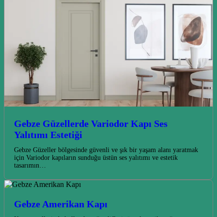
Gebze Güzellerde Variodor Kapı Ses
Yalıtımı Estetiği
Gebze Güzeller bölgesinde güvenli ve şık bir yaşam alanı yaratmak
için Variodor kapıların sunduğu üstün ses yalıtımı ve estetik
tasarımın…
Gebze Amerikan Kapı