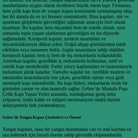
standartlarına uygun olarak üretilmesi büyük önem taşır. Firmamız,
hem çelik kapı hem de yangın kapısı konusunda uzmanlaşmış olup,
her iki alanda da en iyi hizmeti sunmaktadır. Bina kapıları, site ve
apartman girişlerinin güvenliğini sağlamak amacıyla özel olarak
tasarlanır. Bu kapılar, hem dayanıklı hem de estetik olmalı, aynı
zamanda toplu yaşam alanlarının güvenliğini en üst düzeyde
sağlamalıdır. Kompozit kapılar, modern tasarımları ve
dayanıklılıklarıyla dikkat çeker. Doğal ahşap görünümünü taklit
edebilen veya tamamen farklı, özgün tasarımlara sahip olabilen
kompozit kapılar, hem iç hem de dış mekanlarda kullanılabilir.
Amerikan kapılar, genellikle iç mekanlarda kullanılan, zarif ve
estetik kapı modelleridir. Farklı yüzey kaplamaları ve tasarımlarıyla
mekanlara şıklık katarlar. Variodor kapılar ise, özellikle modern ve
minimalist tasarımlarıyla öne çıkan, genellikle sürme veya gizli
menteşeli kapı sistemleridir. Bu kapı türleri, mekanlarda ferah bir
görünüm yaratır ve alan tasarrufu sağlar. Gebze’de Mustafa Paşa
Çelik Kapı Yapan Yerler arasında, sunduğumuz geniş ürün
yelpazesi, üstün kalite ve müşteri memnuniyeti odaklı hizmet
anlayışımızla fark yaratmaktayız.
Gebze’de Yangın Kapısı Çözümleri ve Önemi
Yangın kapıları, olası bir yangın durumunda can ve mal kaybını en
aza indirmek için hayati öneme sahip güvenlik ekipmanlarıdır.