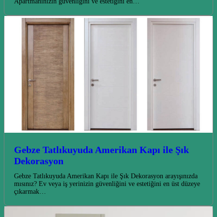
Apartmanınızın güvenliğini ve estetiğini en…
Gebze Tatlıkuyuda Amerikan Kapı ile Şık
Dekorasyon
Gebze Tatlıkuyuda Amerikan Kapı ile Şık Dekorasyon arayışınızda
mısınız? Ev veya iş yerinizin güvenliğini ve estetiğini en üst düzeye
çıkarmak…