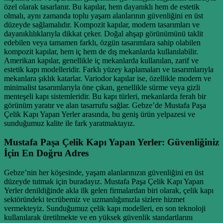
özel olarak tasarlanır. Bu kapılar, hem dayanıklı hem de estetik
olmalı, aynı zamanda toplu yaşam alanlarının güvenliğini en üst
düzeyde sağlamalıdır. Kompozit kapılar, modern tasarımları ve
dayanıklılıklarıyla dikkat çeker. Doğal ahşap görünümünü taklit
edebilen veya tamamen farklı, özgün tasarımlara sahip olabilen
kompozit kapılar, hem iç hem de dış mekanlarda kullanılabilir.
Amerikan kapılar, genellikle iç mekanlarda kullanılan, zarif ve
estetik kapı modelleridir. Farklı yüzey kaplamaları ve tasarımlarıyla
mekanlara şıklık katarlar. Variodor kapılar ise, özellikle modern ve
minimalist tasarımlarıyla öne çıkan, genellikle sürme veya gizli
menteşeli kapı sistemleridir. Bu kapı türleri, mekanlarda ferah bir
görünüm yaratır ve alan tasarrufu sağlar. Gebze’de Mustafa Paşa
Çelik Kapı Yapan Yerler arasında, bu geniş ürün yelpazesi ve
sunduğumuz kalite ile fark yaratmaktayız.
Mustafa Paşa Çelik Kapı Yapan Yerler: Güvenliğiniz
İçin En Doğru Adres
Gebze’nin her köşesinde, yaşam alanlarınızın güvenliğini en üst
düzeyde tutmak için buradayız. Mustafa Paşa Çelik Kapı Yapan
Yerler denildiğinde akla ilk gelen firmalardan biri olarak, çelik kapı
sektöründeki tecrübemiz ve uzmanlığımızla sizlere hizmet
vermekteyiz. Sunduğumuz çelik kapı modelleri, en son teknoloji
kullanılarak üretilmekte ve en yüksek güvenlik standartlarını