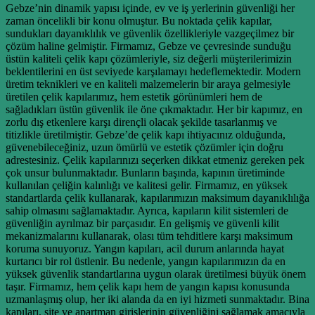
Gebze’nin dinamik yapısı içinde, ev ve iş yerlerinin güvenliği her
zaman öncelikli bir konu olmuştur. Bu noktada çelik kapılar,
sundukları dayanıklılık ve güvenlik özellikleriyle vazgeçilmez bir
çözüm haline gelmiştir. Firmamız, Gebze ve çevresinde sunduğu
üstün kaliteli çelik kapı çözümleriyle, siz değerli müşterilerimizin
beklentilerini en üst seviyede karşılamayı hedeflemektedir. Modern
üretim teknikleri ve en kaliteli malzemelerin bir araya gelmesiyle
üretilen çelik kapılarımız, hem estetik görünümleri hem de
sağladıkları üstün güvenlik ile öne çıkmaktadır. Her bir kapımız, en
zorlu dış etkenlere karşı dirençli olacak şekilde tasarlanmış ve
titizlikle üretilmiştir. Gebze’de çelik kapı ihtiyacınız olduğunda,
güvenebileceğiniz, uzun ömürlü ve estetik çözümler için doğru
adrestesiniz. Çelik kapılarınızı seçerken dikkat etmeniz gereken pek
çok unsur bulunmaktadır. Bunların başında, kapının üretiminde
kullanılan çeliğin kalınlığı ve kalitesi gelir. Firmamız, en yüksek
standartlarda çelik kullanarak, kapılarımızın maksimum dayanıklılığa
sahip olmasını sağlamaktadır. Ayrıca, kapıların kilit sistemleri de
güvenliğin ayrılmaz bir parçasıdır. En gelişmiş ve güvenli kilit
mekanizmalarını kullanarak, olası tüm tehditlere karşı maksimum
koruma sunuyoruz. Yangın kapıları, acil durum anlarında hayat
kurtarıcı bir rol üstlenir. Bu nedenle, yangın kapılarımızın da en
yüksek güvenlik standartlarına uygun olarak üretilmesi büyük önem
taşır. Firmamız, hem çelik kapı hem de yangın kapısı konusunda
uzmanlaşmış olup, her iki alanda da en iyi hizmeti sunmaktadır. Bina
kapıları, site ve apartman girişlerinin güvenliğini sağlamak amacıyla