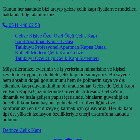
Günün her saatinde bizi arayıp gebze çelik kapı fiyatlarıve modelleri
hakkında bilgi alabilirsiniz
0541 448 62 58
Gebze Kişiye Özel Özel Ölçü Çelik Kapı
İzmit Apartman Kapısı Ustası
Tatlıkuyu Profesyonel Apartman Kapısı Ustası
Kaliteli Modern Çelik Kapı Gebze
Tatlıkuyu Özel Ölçü Çelik Kapı Sistemleri
Müşterilerimize, evlerinin ve iş yerlerinin mimarisine ve kişisel
zevklerine uygun, en kaliteli çelik kapıları sunuyoruz. Bu sayede
hem ahşabın doğal görünümünü hem de polimerin suya ve dış
etkenlere karşı dayanıklılığını bir arada sunar. Gebze'de Çelik Kapı
ve Bina Kapısı Çözümlerinde Güvenilir Adresiniz Gebze'nin
dinamik ve hızla gelişen yapısı içerisinde, binaların güvenliği en
öncelikli konuların başında gelmektedir. Güvenliğinizi ve
konforunuzu en üst düzeye çıkarmak için çalışıyoruz. Her iki kapı
tipi de, yüksek izolasyon özellikleriyle enerji tasarrufuna katkıda
bulunur.
Derince Çelik Kapı