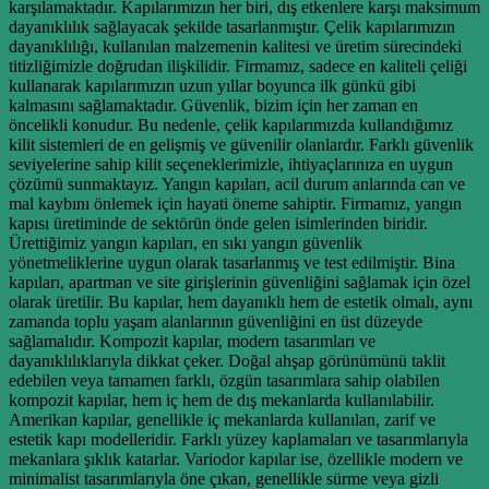
karşılamaktadır. Kapılarımızın her biri, dış etkenlere karşı maksimum
dayanıklılık sağlayacak şekilde tasarlanmıştır. Çelik kapılarımızın
dayanıklılığı, kullanılan malzemenin kalitesi ve üretim sürecindeki
titizliğimizle doğrudan ilişkilidir. Firmamız, sadece en kaliteli çeliği
kullanarak kapılarımızın uzun yıllar boyunca ilk günkü gibi
kalmasını sağlamaktadır. Güvenlik, bizim için her zaman en
öncelikli konudur. Bu nedenle, çelik kapılarımızda kullandığımız
kilit sistemleri de en gelişmiş ve güvenilir olanlardır. Farklı güvenlik
seviyelerine sahip kilit seçeneklerimizle, ihtiyaçlarınıza en uygun
çözümü sunmaktayız. Yangın kapıları, acil durum anlarında can ve
mal kaybını önlemek için hayati öneme sahiptir. Firmamız, yangın
kapısı üretiminde de sektörün önde gelen isimlerinden biridir.
Ürettiğimiz yangın kapıları, en sıkı yangın güvenlik
yönetmeliklerine uygun olarak tasarlanmış ve test edilmiştir. Bina
kapıları, apartman ve site girişlerinin güvenliğini sağlamak için özel
olarak üretilir. Bu kapılar, hem dayanıklı hem de estetik olmalı, aynı
zamanda toplu yaşam alanlarının güvenliğini en üst düzeyde
sağlamalıdır. Kompozit kapılar, modern tasarımları ve
dayanıklılıklarıyla dikkat çeker. Doğal ahşap görünümünü taklit
edebilen veya tamamen farklı, özgün tasarımlara sahip olabilen
kompozit kapılar, hem iç hem de dış mekanlarda kullanılabilir.
Amerikan kapılar, genellikle iç mekanlarda kullanılan, zarif ve
estetik kapı modelleridir. Farklı yüzey kaplamaları ve tasarımlarıyla
mekanlara şıklık katarlar. Variodor kapılar ise, özellikle modern ve
minimalist tasarımlarıyla öne çıkan, genellikle sürme veya gizli