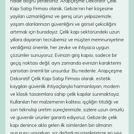
halde doğru yerdesiniz. Arapçeşme Dekoratif Çelik
Kapı Satışı Firması olarak, Gebze’nin her köşesine
yayılan uzmanlığımız ve geniş ürün yelpazemizle,
yaşam alanlarınızın güvenliğini ve görsel çekiciliğini
artırmak için buradayız. Çelik kapı sektöründeki uzun
yıllara dayanan tecrübemiz ve müşteri memnuniyetine
verdiğimiz önemle, her zevke ve ihtiyaca uygun
çözümler sunuyoruz. Evinizin giriş kapısı, sadece bir
geçiş noktası değil, aynı zamanda evinizin karakterini
yansıtan önemli bir unsurdur. Bu nedenle, Arapçeşme
Dekoratif Çelik Kapı Satışı Firması olarak, estetik
kaygıları güvenlik ihtiyaçlarıyla harmanlayan, modern
ve klasik tasarımlara sahip çelik kapılar sunmaktayız.
Kullanılan her malzemenin kalitesi, işçiliğin titizliği ve
son teknoloji üretim süreçlerimizle, sizlere uzun ömürlü
ve güvenilir ürünler garanti ediyoruz. Gebze’de çelik
kapı denince akla gelen ilk isimlerden biri olmanın
gururunu yaşarken, siz değerli müşterilerimize en iyiyi