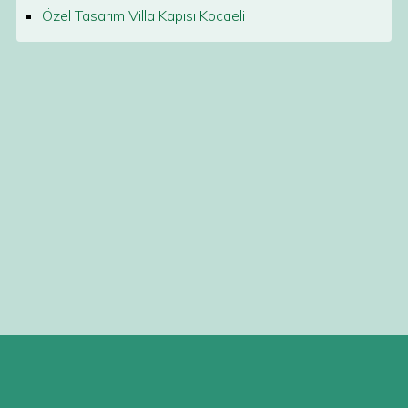
Özel Tasarım Villa Kapısı Kocaeli
Bu kapılar, duvarla aynı hizada olabilme özelliği sayesinde,
mekanlarda daha ferah ve bütünlüklü bir görünüm yaratır.