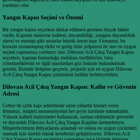
yardımcı olur.
Yangın Kapısı Seçimi ve Önemi
Bir yangın kapısı seçerken dikkat edilmesi gereken birçok faktör
vardır. Kapının malzeme kalitesi, dayanıklılığı, yangına dayanıklılık
süresi ve montajı gibi unsurlar büyük önem taşır. Firmamız, bu
konuda uzmanlaşmış ekibi ve geniş ürün yelpazesi ile size en uygun
seçimi yapmanıza yardımcı olur. Dilovası Acil Çıkış Yangın Kapısı
seçerken, kapının bulunduğu mekânın özelliklerini, bina
yönetmeliklerini ve ilgili standartları göz önünde bulundurmak
gerekir. Bizimle iletişime geçerek, projeniz için en uygun Dilovası
Acil Çıkış Yangın Kapısı çözümünü birlikte belirleyebiliriz.
Dilovası Acil Çıkış Yangın Kapısı: Kalite ve Güvenin
Adresi
Gebze’de çelik kapı sektöründe uzun yıllardır hizmet veren
firmamız, müşteri memnuniyetini her şeyin üzerinde tutmaktadır.
Yüksek kaliteli malzemeler kullanarak, uzman ekibimizle güvenilir
ve dayanıklı Dilovası Acil Çıkış Yangın Kapıları üretmekteyiz.
Müşterilerimizin ihtiyaçlarını anlamak ve onlara en uygun çözümleri
sunmak için sürekli olarak kendimizi geliştiriyoruz. Dilovası Acil
Çıkış Yangın Kapısı seçiminizi yapmadan önce bizimle iletişime