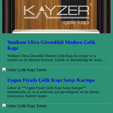
Yenikent Ultra Güvenlikli Modern Çelik
Kapı
Yenikent Ultra Güvenlikli Modern Çelik Kapı ile evinizi ve iş
yerinizi en üst düzeyde koruyun. Estetik ve dayanıklılığı bir araya…
Uygun Fiyatlı Çelik Kapı Satışı Kartepe
Gebze’de **Uygun Fiyatlı Çelik Kapı Satışı Kartepe**
hizmetimizle, ev ve iş yerleriniz için güvenliğinizi en üst düzeye
çıkarıyoruz. Kaliteyi uygun…