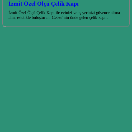
İzmit Özel Ölçü Çelik Kapı
İzmit Özel Ölçü Çelik Kapı ile evinizi ve iş yerinizi güvence altına
alın, estetikle buluşturun. Gebze’nin önde gelen çelik kapı…
Gebze Adem Yavuzda Amerikan Kapı ile
Ferah İç Mekanlar
Gebze Adem Yavuz’da Amerikan kapı modelleriyle evlerinize ve iş
yerlerinize şıklık ve fonksiyonelliği bir araya getiriyoruz. Modern
yaşam alanları için…
GEBZE ÇELİK KAPI
Gebze'nin çelik kapı tedarik, montaj ve tamirat firması
Günün her saatinde bizi arayıp gebze çelik kapı fiyatlarıve modelleri
hakkında bilgi alabilirsiniz
0541 448 62 58