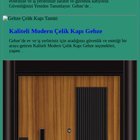
evlerinize ve iş yerlerinize zarafet ve güvenlik katıyoruz.
Güvenliğinizi Yeniden Tanımlayın: Gebze’de…
Kaliteli Modern Çelik Kapı Gebze
Gebze’de ev ve iş yerleriniz için aradığınız güvenlik ve estetiği bir
araya getiren Kaliteli Modern Çelik Kapı Gebze seçenekleri,
yaşam…