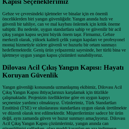
Kapısı Seçeneklerimiz
Gebze ve çevresindeki işletmeler ve binalar için en önemli
önceliklerden biri yangın güvenliğidir. Yangın anında hızlı ve
güvenli bir tahliye, can ve mal kaybını önlemek için kritik öneme
sahiptir. Bu nedenle, uygun standartlara sahip ve güvenilir bir acil
çıkış yangın kapısı seçimi büyük önem taşır. Firmamız, Gebze
merkezli olarak, yüksek kaliteli çelik yangın kapıları ve profesyonel
montaj hizmetiyle sizlere güvenli ve huzurlu bir ortam sunmayı
hedeflemektedir. Geniş ürün yelpazemiz sayesinde, her türlü bina ve
işletmeye uygun yangın kapısı çözümleri sunabiliyoruz.
Dilovası Acil Çıkış Yangın Kapısı: Hayatı
Koruyan Güvenlik
Yangın güvenliği konusunda uzmanlaşmış ekibimiz, Dilovası Acil
Çıkış Yangın Kapısı ihtiyaçlarınızı karşılamak için titizlikle
çalışmaktadır. Projenizin özelliklerine göre en uygun kapıyı
seçmenize yardımcı olmaktayız. Ürünlerimiz, Türk Standartları
Enstitüsü (TSE) ve uluslararası standartlara uygun olarak üretilmekte
ve düzenli olarak test edilmektedir. Müşterilerimize sadece bir ürün
değil, aynı zamanda güven ve huzur sunmayı amaçlıyoruz. Dilovası
Acil Çıkış Yangın Kapısı çözümlerimiz, yangın anında can
güvenliğinizi sağlarken, olası maddi kayıpları en aza indirmeye