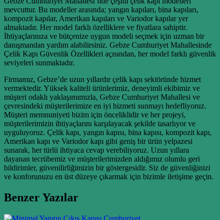
Gebze Cumhuriyet Mahallesi’nde çeşitli çelik kapı modelleri
mevcuttur. Bu modeller arasında; yangın kapıları, bina kapıları,
kompozit kapılar, Amerikan kapıları ve Variodor kapılar yer
almaktadır. Her model farklı özelliklere ve fiyatlara sahiptir.
İhtiyaçlarınıza ve bütçenize uygun modeli seçmek için uzman bir
danışmandan yardım alabilirsiniz. Gebze Cumhuriyet Mahallesinde
Çelik Kapı Güvenlik Özellikleri açısından, her model farklı güvenlik
seviyeleri sunmaktadır.
Firmamız, Gebze’de uzun yıllardır çelik kapı sektöründe hizmet
vermektedir. Yüksek kaliteli ürünlerimiz, deneyimli ekibimiz ve
müşteri odaklı yaklaşımımızla, Gebze Cumhuriyet Mahallesi ve
çevresindeki müşterilerimize en iyi hizmeti sunmayı hedefliyoruz.
Müşteri memnuniyeti bizim için önceliklidir ve her projeyi,
müşterilerimizin ihtiyaçlarını karşılayacak şekilde tasarlıyor ve
uyguluyoruz. Çelik kapı, yangın kapısı, bina kapısı, kompozit kapı,
Amerikan kapı ve Variodor kapı gibi geniş bir ürün yelpazesi
sunarak, her türlü ihtiyaca cevap verebiliyoruz. Uzun yıllara
dayanan tecrübemiz ve müşterilerimizden aldığımız olumlu geri
bildirimler, güvenilirliğimizin bir göstergesidir. Siz de güvenliğinizi
ve konforunuzu en üst düzeye çıkarmak için bizimle iletişime geçin.
Benzer Yazılar