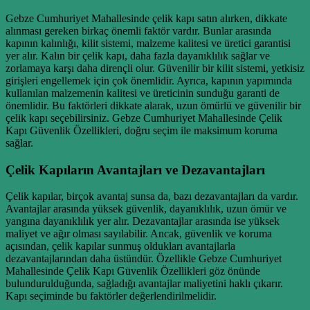
Gebze Cumhuriyet Mahallesinde çelik kapı satın alırken, dikkate
alınması gereken birkaç önemli faktör vardır. Bunlar arasında
kapının kalınlığı, kilit sistemi, malzeme kalitesi ve üretici garantisi
yer alır. Kalın bir çelik kapı, daha fazla dayanıklılık sağlar ve
zorlamaya karşı daha dirençli olur. Güvenilir bir kilit sistemi, yetkisiz
girişleri engellemek için çok önemlidir. Ayrıca, kapının yapımında
kullanılan malzemenin kalitesi ve üreticinin sunduğu garanti de
önemlidir. Bu faktörleri dikkate alarak, uzun ömürlü ve güvenilir bir
çelik kapı seçebilirsiniz. Gebze Cumhuriyet Mahallesinde Çelik
Kapı Güvenlik Özellikleri, doğru seçim ile maksimum koruma
sağlar.
Çelik Kapıların Avantajları ve Dezavantajları
Çelik kapılar, birçok avantaj sunsa da, bazı dezavantajları da vardır.
Avantajlar arasında yüksek güvenlik, dayanıklılık, uzun ömür ve
yangına dayanıklılık yer alır. Dezavantajlar arasında ise yüksek
maliyet ve ağır olması sayılabilir. Ancak, güvenlik ve koruma
açısından, çelik kapılar sunmuş oldukları avantajlarla
dezavantajlarından daha üstündür. Özellikle Gebze Cumhuriyet
Mahallesinde Çelik Kapı Güvenlik Özellikleri göz önünde
bulundurulduğunda, sağladığı avantajlar maliyetini haklı çıkarır.
Kapı seçiminde bu faktörler değerlendirilmelidir.