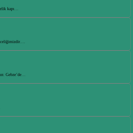
çelik kapı…
nceliğimizdir.…
ayın: Gebze’de…
…