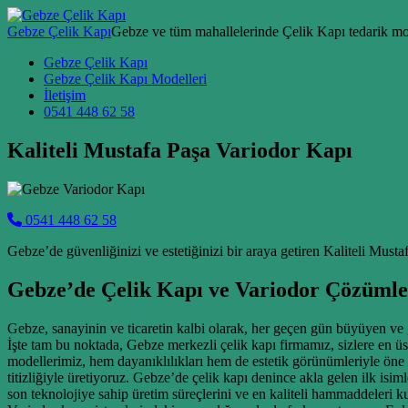
Skip to content
Gebze Çelik Kapı
Gebze ve tüm mahallelerinde Çelik Kapı tedarik mon
Main Navigation
Gebze Çelik Kapı
Gebze Çelik Kapı Modelleri
İletişim
0541 448 62 58
Kaliteli Mustafa Paşa Variodor Kapı
0541 448 62 58
Gebze’de güvenliğinizi ve estetiğinizi bir araya getiren Kaliteli Musta
Gebze’de Çelik Kapı ve Variodor Çözümle
Gebze, sanayinin ve ticaretin kalbi olarak, her geçen gün büyüyen ve 
İşte tam bu noktada, Gebze merkezli çelik kapı firmamız, sizlere en ü
modellerimiz, hem dayanıklılıkları hem de estetik görünümleriyle öne 
titizliğiyle üretiyoruz. Gebze’de çelik kapı denince akla gelen ilk isi
son teknolojiye sahip üretim süreçlerini ve en kaliteli hammaddeleri k