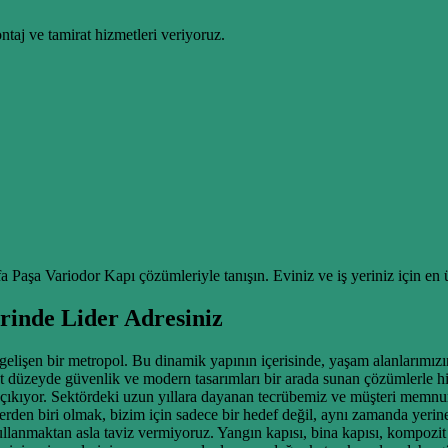
taj ve tamirat hizmetleri veriyoruz.
fa Paşa Variodor Kapı çözümleriyle tanışın. Eviniz ve iş yeriniz için en
rinde Lider Adresiniz
gelişen bir metropol. Bu dinamik yapının içerisinde, yaşam alanlarımız
st düzeyde güvenlik ve modern tasarımları bir arada sunan çözümlerle h
çıkıyor. Sektördeki uzun yıllara dayanan tecrübemiz ve müşteri memnuniy
mlerden biri olmak, bizim için sadece bir hedef değil, aynı zamanda yeri
ullanmaktan asla taviz vermiyoruz. Yangın kapısı, bina kapısı, kompozit