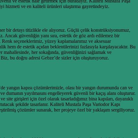
üvenli ve estetik hale getirmek için buradayız. Kaliteli Mustafa Paşa
i hizmeti ve en kaliteli ürünleri ulaştırma gayretindeyiz.
er bir detayı titizlikle ele alıyoruz. Güçlü çelik konstrüksiyonumuz,
uz. Ancak güvenliğin yanı sıra, estetik de göz ardı edilemez bir
z. Renk seçeneklerimiz, yüzey kaplamalarımız ve aksesuar
k hem de estetik açıdan beklentilerinizi fazlasıyla karşılayacaktır. Bu
 her mahallesinde, her sokağında, güvenliğinizi sağlamak ve
Biz, bu doğru adresi Gebze’de sizler için oluşturuyoruz.
ze’de yangın kapısı çözümlerimizle, olası bir yangın durumunda can ve
ve dumanın yayılmasını engelleyerek güvenli bir kaçış alanı oluşturur.
site girişleri için özel olarak tasarladığımız bina kapıları, dayanıklı
utacak şekilde tasarlanır. Kaliteli Mustafa Paşa Variodor Kapı
eştirilmiş çözümler sunarak, her projeye özel bir yaklaşım sergiliyoruz.