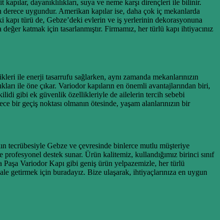
pılar, dayanıklılıkları, suya ve neme karşı dirençleri ile bilinir.
on derece uygundur. Amerikan kapılar ise, daha çok iç mekanlarda
 iki kapı türü de, Gebze’deki evlerin ve iş yerlerinin dekorasyonuna
değer katmak için tasarlanmıştır. Firmamız, her türlü kapı ihtiyacınız
ikleri ile enerji tasarrufu sağlarken, aynı zamanda mekanlarınızın
ları ile öne çıkar. Variodor kapıların en önemli avantajlarından biri,
di gibi ek güvenlik özellikleriyle de ailelerin tercih sebebi
ece bir geçiş noktası olmanın ötesinde, yaşam alanlarınızın bir
kın tecrübesiyle Gebze ve çevresinde binlerce mutlu müşteriye
 profesyonel destek sunar. Ürün kalitemiz, kullandığımız birinci sınıf
fa Paşa Variodor Kapı gibi geniş ürün yelpazemizle, her türlü
ale getirmek için buradayız. Bize ulaşarak, ihtiyaçlarınıza en uygun