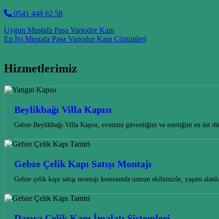
0541 448 62 58
Post navigation
Uygun Mustafa Paşa Variodor Kapı
En İyi Mustafa Paşa Variodor Kapı Çözümleri
Hizmetlerimiz
Beylikbağı Villa Kapısı
Gebze Beylikbağı Villa Kapısı, evinizin güvenliğini ve estetiğini en üst d
Gebze Çelik Kapı Satışı Montajı
Gebze çelik kapı satışı montajı konusunda uzman ekibimizle, yaşam alanla
Darıca Çelik Kapı İmalatı Sistemleri