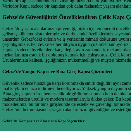
Variodor kapı sistemlerindeki uzmanlığımızla da fark yaratıyoruz. Evle
Variodor Kapı, sadece bir kapıdan çok daha fazlasıdır; yaşam alanlarını
Gebze’de Güvenliğinizi Önceliklendiren Çelik Kapı Ç
Gebze’de yaşam alanlarınızın güvenliği, bizim için en önemli öncelikti
gelişmiş kilitleme sistemlerimiz ve darbe emici özelliklerimiz sayesinde
unsurdur. Gebze’deki evlerin ve iş yerlerinin mimari dokusuna uyum 
çeşitliliğimizle, her zevke ve her ihtiyaca uygun çözümler sunuyoruz. 
kapılar, sadece dış etkenlere karşı değil, aynı zamanda iç mekanlardaki
mekanlarınıza estetik bir dokunuş katmak için çalışıyoruz. Çelik kapı
Ürünlerimizin kalitesi, işçiliğimizin mükemmelliği ve müşteri hizmetle
Gebze’de Yangın Kapısı ve Bina Giriş Kapısı Çözümleri
Güvenlik sadece hırsızlığa karşı korunmakla sınırlı değildir; aynı za
mal kaybını en aza indirmeyi hedefliyoruz. Yüksek yangın dayanım stan
Bina giriş kapıları ise, hem estetik bir görünüm sunmalı hem de binanın 
malzemelerden üretilir ve modern tasarımlarıyla dikkat çeker. Bu kapı
modellerimiz, bu tür bina girişlerinde de estetik ve güvenliği bir arad
Gebze’nin her noktasında, yaşam alanlarınızın güvenliğini ve estetiğin
Gebze’de Kompozit ve Amerikan Kapı Seçenekleri