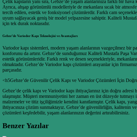
Çelik kapıların yanı sıra, Gebze’de yaşam alanlarınıza farklı bir hava
Ayrıca, ahşap görünümlü modelleriyle de mekanlara sıcak bir atmosfer
tercih edilen, estetik ve fonksiyonel çözümlerdir. Farklı cam seçenekler
uyum sağlayacak geniş bir model yelpazesine sahiptir. Kaliteli Mustafa
için tek durak noktasıdır.
Gebze’de Variodor Kapı Teknolojisi ve Avantajları
Variodor kapı sistemleri, modern yaşam alanlarının vazgeçilmez bir parç
konforunu da artırır. Gebze’de sunduğumuz Kaliteli Mustafa Paşa Variodo
estetik görünümleridir. Farklı renk ve desen seçenekleriyle, mekanların
olmaktadır. Gebze’de Variodor kapı çözümleri arayanlar için firmamız, 
parçasıdır.
<h5Gebze’de Güvenilir Çelik Kapı ve Variodor Çözümleri İçin Doğr
Gebze’de çelik kapı ve Variodor kapı ihtiyaçlarınız için doğru adresi
ulaşmıştır. Müşteri memnuniyetini her zaman en üst düzeyde tutmayı il
malzemeler ve titiz işçiliğimizle kendini kanıtlamıştır. Çelik kapı, ya
ihtiyacınıza çözüm sunmaktayız. Gebze’de güvenilirliğin, kalitenin ve 
çözümleri keşfedebilir, yaşam alanlarınızın değerini artırabilirsiniz.
Benzer Yazılar