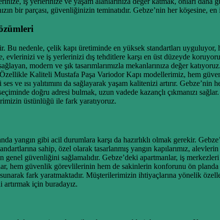
rinize, iş yerlerinize ve yaşam alanlarınıza değer katmak, onları daha g
zın bir parçası, güvenliğinizin teminatıdır. Gebze’nin her köşesine, en iy
özümleri
r. Bu nedenle, çelik kapı üretiminde en yüksek standartları uyguluyor, h
, evlerinizi ve iş yerlerinizi dış tehditlere karşı en üst düzeyde koruyor
sağlayan, modern ve şık tasarımlarımızla mekanlarınıza değer katıyoru
Özellikle Kaliteli Mustafa Paşa Variodor Kapı modellerimiz, hem güvenli
 ses ve ısı yalıtımını da sağlayarak yaşam kalitenizi artırır. Gebze’nin
 seçiminde doğru adresi bulmak, uzun vadede kazançlı çıkmanızı sağlar. 
rimizin üstünlüğü ile fark yaratıyoruz.
manda yangın gibi acil durumlara karşı da hazırlıklı olmak gerekir. Geb
dartlarına sahip, özel olarak tasarlanmış yangın kapılarımız, alevlerin 
genel güvenliğini sağlamalıdır. Gebze’deki apartmanlar, iş merkezleri ve 
lar, hem güvenlik görevlilerinin hem de sakinlerin konforunu ön planda t
a sunarak fark yaratmaktadır. Müşterilerimizin ihtiyaçlarına yönelik özell
i artırmak için buradayız.