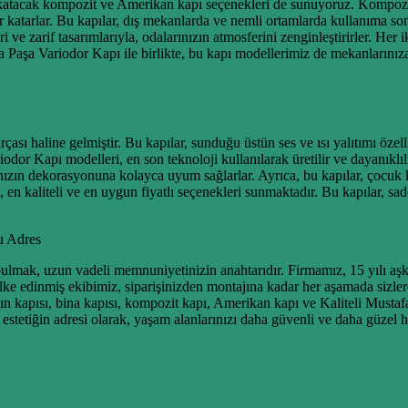
 katacak kompozit ve Amerikan kapı seçenekleri de sunuyoruz. Kompozit ka
 katarlar. Bu kapılar, dış mekanlarda ve nemli ortamlarda kullanıma s
i ve zarif tasarımlarıyla, odalarınızın atmosferini zenginleştirirler. Her
 Paşa Variodor Kapı ile birlikte, bu kapı modellerimiz de mekanlarınıza 
ası haline gelmiştir. Bu kapılar, sunduğu üstün ses ve ısı yalıtımı özell
r Kapı modelleri, en son teknoloji kullanılarak üretilir ve dayanıklılık
ızın dekorasyonuna kolayca uyum sağlarlar. Ayrıca, bu kapılar, çocuk kili
en kaliteli ve en uygun fiyatlı seçenekleri sunmaktadır. Bu kapılar, sad
u Adres
 bulmak, uzun vadeli memnuniyetinizin anahtarıdır. Firmamız, 15 yılı aş
ke edinmiş ekibimiz, siparişinizden montajına kadar her aşamada sizlere
ngın kapısı, bina kapısı, kompozit kapı, Amerikan kapı ve Kaliteli Musta
estetiğin adresi olarak, yaşam alanlarınızı daha güvenli ve daha güzel h