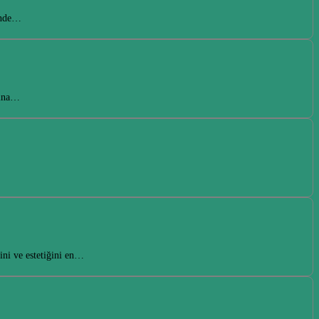
ründe…
kına…
ini ve estetiğini en…