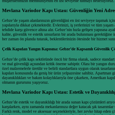
müşterilerimizin memnuniyetini en üst seviyede tutmayı hedefliyoruz.
Mevlana Variodor Kapı Ustası: Güvenliğin Yeni Adre
Gebze’de yaşam alanlarınızın güvenliğini en üst seviyeye taşımak için
yapılarıyla dikkat çekmektedir. Evlerinizi, iş yerlerinizi ve tüm yaşam 
tehdide karşı güvence altına alır. Gebze’nin hızla gelişen yapısına ay
kalite, güvenlik ve estetik unsurların bir arada bulunması gerektiğine
her zaman ön planda tutarak, beklentilerinizin ötesinde bir hizmet sun
Çelik Kapıdan Yangın Kapısına: Gebze’de Kapsamlı Güvenlik Ç
Gebze’de çelik kapı sektöründe öncü bir firma olarak, sadece standart ç
ve mal güvenliği açısından kritik öneme sahiptir. Olası bir yangın dur
özel malzemelerle üretilir ve belirli standartlara uygun olarak tasarla
kapıları konusunda da geniş bir ürün yelpazesine sahibiz. Apartman gir
dayanıklılıkları ve bakım kolaylıklarıyla öne çıkarken, Amerikan kapıl
olmanın gururunu yaşıyoruz.
Mevlana Variodor Kapı Ustası: Estetik ve Dayanıklıl
Gebze’de estetik ve dayanıklılığı bir arada sunan kapı çözümleri arıy
karşılarken, aynı zamanda mekanlarınıza değer katacak şık tasarımlar su
Farklı renk, model ve aksesuar seçenekleriyle, her zevke hitap eden ç