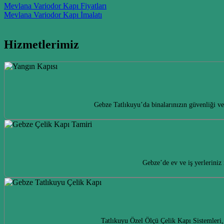
Post navigation
Mevlana Variodor Kapı Fiyatları
Mevlana Variodor Kapı İmalatı
Hizmetlerimiz
Gebze Tatlıkuyu’da binalarınızın güvenliği ve
Gebze’de ev ve iş yerleriniz
Tatlıkuyu Özel Ölçü Çelik Kapı Sistemleri,