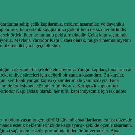
rtlarına sahip çelik kapılarımız, modern tasarımları ve dayanıklı
ılarımız, hem estetik kaygılarınızı giderir hem de sizi her türlü dış
rak sektördeki lider konumunu pekiştirmektedir. Çelik kapı seçiminde
üretiyoruz. Mevlana Variodor Kapı Ustası olarak, müşteri memnuniyetini
bizimle iletişime geçebilirsiniz.
iğini çok yönlü bir şekilde ele alıyoruz. Yangın kapıları, binaların can
k, tahliye süreçleri için değerli bir zaman kazandırır. Bu kapılar,
gun, sertifikalı yangın kapısı çözümlerimizle yanınızdayız. Bina
ik hem de fonksiyonel çözümler üretiyoruz. Kompozit kapılarımız,
iodor Kapı Ustası olarak, her türlü kapı ihtiyacınız için tek adres
z, modern yaşamın gerektirdiği güvenlik standartlarını en üst düzeyde
anda estetik beklentilerinizi de karşılayacak şekilde özenle tasarlanır.
iğinizi sağlarken, estetik görünümlerinden ödün vermezler. Bina