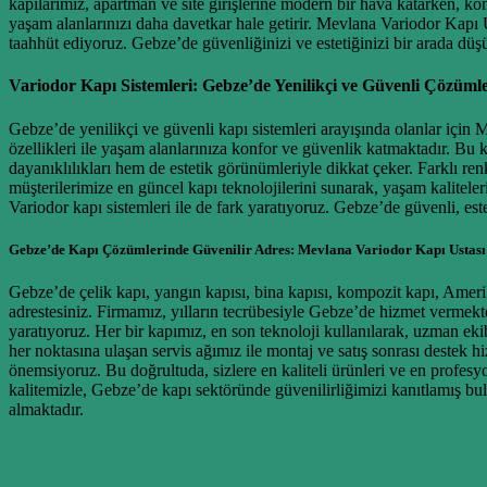
kapılarımız, apartman ve site girişlerine modern bir hava katarken, ko
yaşam alanlarınızı daha davetkar hale getirir. Mevlana Variodor Kapı 
taahhüt ediyoruz. Gebze’de güvenliğinizi ve estetiğinizi bir arada dü
Variodor Kapı Sistemleri: Gebze’de Yenilikçi ve Güvenli Çözüml
Gebze’de yenilikçi ve güvenli kapı sistemleri arayışında olanlar için 
özellikleri ile yaşam alanlarınıza konfor ve güvenlik katmaktadır. Bu 
dayanıklılıkları hem de estetik görünümleriyle dikkat çeker. Farklı 
müşterilerimize en güncel kapı teknolojilerini sunarak, yaşam kalitele
Variodor kapı sistemleri ile de fark yaratıyoruz. Gebze’de güvenli, este
Gebze’de Kapı Çözümlerinde Güvenilir Adres: Mevlana Variodor Kapı Ustası
Gebze’de çelik kapı, yangın kapısı, bina kapısı, kompozit kapı, Ameri
adrestesiniz. Firmamız, yılların tecrübesiyle Gebze’de hizmet vermekt
yaratıyoruz. Her bir kapımız, en son teknoloji kullanılarak, uzman ekib
her noktasına ulaşan servis ağımız ile montaj ve satış sonrası destek h
önemsiyoruz. Bu doğrultuda, sizlere en kaliteli ürünleri ve en profes
kalitemizle, Gebze’de kapı sektöründe güvenilirliğimizi kanıtlamış bul
almaktadır.