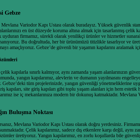
si Gebze
 Mevlana Variodor Kapı Ustası olarak buradayız. Yüksek güvenlik standa
alanlarınızı en üst düzeyde koruma altına almak için tasarlanmış çelik kap
ak uyduran firmamız, sürekli olarak yenilikçi ürünler ve hizmetler suna
 inanıyoruz. Bu doğrultuda, her bir ürünümüzü titizlikle tasarlıyor ve 
mayı amaçlıyoruz. Gebze’de güvenli bir yaşamın kapılarını aralamak için 
özümleri
elik kapılarla sınırlı kalmıyor, aynı zamanda yaşam alanlarınızın güvenl
umunda, yangın kapılarımız, alevlerin ve dumanın yayılmasını engelleyere
nır. Gebze’deki tüm projelerinizde, yangın güvenliği yönetmeliklerine uy
iş kapıları, site giriş kapıları gibi toplu yaşam alanları için hem estet
arımız ise iç mekanlarınıza modern bir dokunuş katmaktadır. Mevlana Var
ığın Buluşma Noktası
orsanız, Mevlana Variodor Kapı Ustası olarak doğru yerdesiniz. Firmamı
nmaktadır. Çelik kapılarımız, sadece dış etkenlere karşı değil, aynı zam
özümler üretiyoruz. Yangın kapılarımız, en zorlu koşullarda bile güvenl