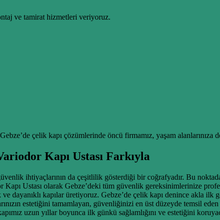
taj ve tamirat hizmetleri veriyoruz.
 Gebze’de çelik kapı çözümlerinde öncü firmamız, yaşam alanlarınıza de
ariodor Kapı Ustası Farkıyla
venlik ihtiyaçlarının da çeşitlilik gösterdiği bir coğrafyadır. Bu nokta
or Kapı Ustası olarak Gebze’deki tüm güvenlik gereksinimlerinize profe
k ve dayanıklı kapılar üretiyoruz. Gebze’de çelik kapı denince akla ilk g
rınızın estetiğini tamamlayan, güvenliğinizi en üst düzeyde temsil eden 
 kapımız uzun yıllar boyunca ilk günkü sağlamlığını ve estetiğini koruya