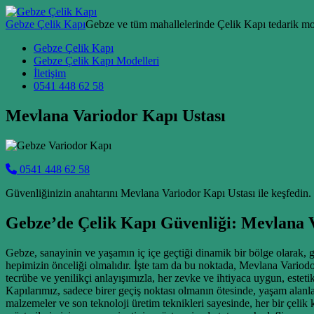
Skip to content
Gebze Çelik Kapı
Gebze ve tüm mahallelerinde Çelik Kapı tedarik mon
Main Navigation
Gebze Çelik Kapı
Gebze Çelik Kapı Modelleri
İletişim
0541 448 62 58
Mevlana Variodor Kapı Ustası
0541 448 62 58
Güvenliğinizin anahtarını Mevlana Variodor Kapı Ustası ile keşfedin.
Gebze’de Çelik Kapı Güvenliği: Mevlana V
Gebze, sanayinin ve yaşamın iç içe geçtiği dinamik bir bölge olarak, gü
hepimizin önceliği olmalıdır. İşte tam da bu noktada, Mevlana Variod
tecrübe ve yenilikçi anlayışımızla, her zevke ve ihtiyaca uygun, esteti
Kapılarımız, sadece birer geçiş noktası olmanın ötesinde, yaşam alanla
malzemeler ve son teknoloji üretim teknikleri sayesinde, her bir çelik