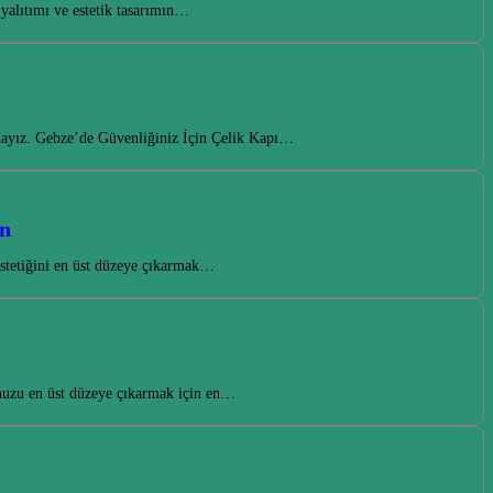
yalıtımı ve estetik tasarımın…
adayız. Gebze’de Güvenliğiniz İçin Çelik Kapı…
on
estetiğini en üst düzeye çıkarmak…
nuzu en üst düzeye çıkarmak için en…