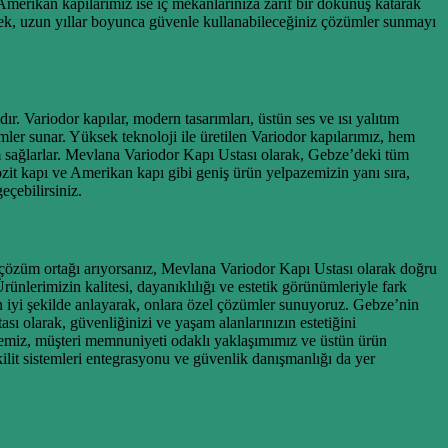
 Amerikan kapılarımız ise iç mekanlarınıza zarif bir dokunuş katarak
erek, uzun yıllar boyunca güvenle kullanabileceğiniz çözümler sunmayı
. Variodor kapılar, modern tasarımları, üstün ses ve ısı yalıtım
mler sunar. Yüksek teknoloji ile üretilen Variodor kapılarımız, hem
m sağlarlar. Mevlana Variodor Kapı Ustası olarak, Gebze’deki tüm
pozit kapı ve Amerikan kapı gibi geniş ürün yelpazemizin yanı sıra,
eçebilirsiniz.
ir çözüm ortağı arıyorsanız, Mevlana Variodor Kapı Ustası olarak doğru
nlerimizin kalitesi, dayanıklılığı ve estetik görünümleriyle fark
 en iyi şekilde anlayarak, onlara özel çözümler sunuyoruz. Gebze’nin
sı olarak, güvenliğinizi ve yaşam alanlarınızın estetiğini
rübemiz, müşteri memnuniyeti odaklı yaklaşımımız ve üstün ürün
kilit sistemleri entegrasyonu ve güvenlik danışmanlığı da yer