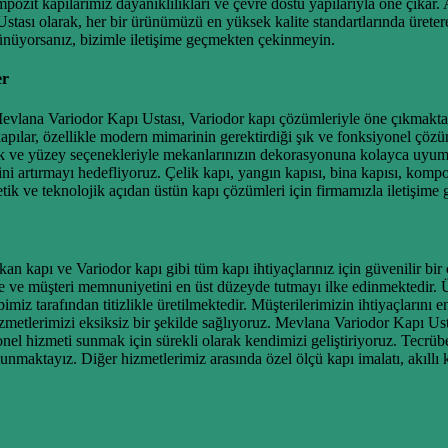
mpozit kapılarımız dayanıklılıkları ve çevre dostu yapılarıyla öne çıkar.
Ustası olarak, her bir ürünümüzü en yüksek kalite standartlarında üret
şünüyorsanız, bizimle iletişime geçmekten çekinmeyin.
er
Mevlana Variodor Kapı Ustası, Variodor kapı çözümleriyle öne çıkmaktadır
kapılar, özellikle modern mimarinin gerektirdiği şık ve fonksiyonel çözü
renk ve yüzey seçenekleriyle mekanlarınızın dekorasyonuna kolayca uyu
rini artırmayı hedefliyoruz. Çelik kapı, yangın kapısı, bina kapısı, kom
tik ve teknolojik açıdan üstün kapı çözümleri için firmamızla iletişime g
kan kapı ve Variodor kapı gibi tüm kapı ihtiyaçlarınız için güvenilir b
e ve müşteri memnuniyetini en üst düzeyde tutmayı ilke edinmektedir. Ürü
imiz tarafından titizlikle üretilmektedir. Müşterilerimizin ihtiyaçlarını
izmetlerimizi eksiksiz bir şekilde sağlıyoruz. Mevlana Variodor Kapı Usta
yonel hizmeti sunmak için sürekli olarak kendimizi geliştiriyoruz. Tec
unmaktayız. Diğer hizmetlerimiz arasında özel ölçü kapı imalatı, akıllı 