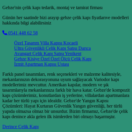
Gebze'nin çelik kapı tedarik, montaj ve tamirat firması
Günün her saatinde bizi arayıp gebze çelik kapı fiyatlarıve modelleri
hakkında bilgi alabilirsiniz
0541 448 62 58
Özel Tasarım Villa Kapısı Kocaeli
Ultra Güvenlikli Çelik Kapı Satışı Darıca
Avangart Çelik Kapı Satışı Yenikent
Gebze Kişiye Özel Özel Ölçü Çelik Kapı
İzmit Apartman Kapısı Ustası
Farklı panel tasarımları, renk seçenekleri ve malzeme kalitesiyle,
mekanlarınızın dekorasyonuna uyum sağlayacak Variodor kapı
modellerimiz mevcuttur. Amerikan kapılar, modern ve şık
tasarımlarıyla mekanlarınıza farklı bir hava katar. Gebze'de kompozit
kapı çözümlerimiz, konutlardan iş yerlerine, villalardan apartmanlara
kadar her türlü yapı için idealdir. Gebze'de Yangın Kapısı
Çözümleri: Hayat Kurtaran Güvenlik Yangın güvenliği, her türlü
yapıda olmazsa olmaz bir unsurdur. Bizim firmamız, Gebze'de çelik
kapı denince akla gelen ilk isimlerden biri olmayı başarmıştır.
Derince Çelik Kapı