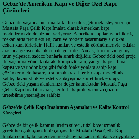
Gebze’de Amerikan Kapı ve Diğer Özel Kapı
Çözümleri
Gebze’de yaşam alanlarına farklı bir soluk getirmek isteyenler için
Mustafa Paşa Çelik Kapı İmalatı olarak Amerikan kapı
modellerimizle de hizmet veriyoruz. Amerikan kapılar, genellikle iç
mekanlarda tercih edilen, zarif ve modern tasarımlarıyla dikkat
çeken kapı türleridir. Hafif yapıları ve estetik görünümleriyle, odalar
arasında geçişi daha akıcı hale getirirler. Ancak, firmamızın geniş
ürün yelpazesi sadece bunlarla sınırlı değildir. Gebze’deki özel proje
ihtiyaçlarına yönelik olarak, kompozit kapı, yangın kapısı, bina
kapısı ve variodor kapı gibi farklı fonksiyonlara sahip kapı
çözümlerini de başarıyla sunmaktayız. Her bir kapı modelimiz,
kalite, dayanıklılık ve estetik anlayışımızla üretilmekte olup,
Gebze’deki yaşam alanlarınıza değer katmaktadır. Mustafa Paşa
Çelik Kapı İmalatı olarak, her türlü kapı ihtiyacınıza çözüm
üretebilme yeteneğine sahibiz.
Gebze’de Çelik Kapı İmalatının Aşamaları ve Kalite Kontrol
Süreçleri
Gebze’de bir çelik kapının üretim süreci, titizlik ve uzmanlık
gerektiren çok aşamalı bir çalışmadır. Mustafa Paşa Çelik Kapı
İmalatı olarak, bu süreci en ince detayına kadar planlar ve uygularız.