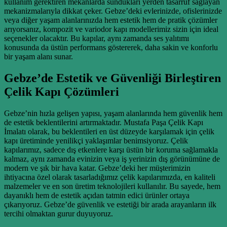
kullanım gerektiren mekanlarda sundukları yerden tasarruf sağlayan
mekanizmalarıyla dikkat çeker. Gebze’deki evlerinizde, ofislerinizde
veya diğer yaşam alanlarınızda hem estetik hem de pratik çözümler
arıyorsanız, kompozit ve variodor kapı modellerimiz sizin için ideal
seçenekler olacaktır. Bu kapılar, aynı zamanda ses yalıtımı
konusunda da üstün performans göstererek, daha sakin ve konforlu
bir yaşam alanı sunar.
Gebze’de Estetik ve Güvenliği Birleştiren
Çelik Kapı Çözümleri
Gebze’nin hızla gelişen yapısı, yaşam alanlarında hem güvenlik hem
de estetik beklentilerini artırmaktadır. Mustafa Paşa Çelik Kapı
İmalatı olarak, bu beklentileri en üst düzeyde karşılamak için çelik
kapı üretiminde yenilikçi yaklaşımlar benimsiyoruz. Çelik
kapılarımız, sadece dış etkenlere karşı üstün bir koruma sağlamakla
kalmaz, aynı zamanda evinizin veya iş yerinizin dış görünümüne de
modern ve şık bir hava katar. Gebze’deki her müşterimizin
ihtiyacına özel olarak tasarladığımız çelik kapılarımızda, en kaliteli
malzemeler ve en son üretim teknolojileri kullanılır. Bu sayede, hem
dayanıklı hem de estetik açıdan tatmin edici ürünler ortaya
çıkarıyoruz. Gebze’de güvenlik ve estetiği bir arada arayanların ilk
tercihi olmaktan gurur duyuyoruz.