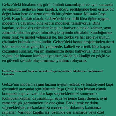
Gebze’deki binaların dış görünümünü tamamlayan ve aynı zamanda
güvenliğini sağlayan bina kapıları, doğru seçildiğinde hem estetik bir
değer katar hem de uzun ömürlü bir çözüm sunar. Mustafa Paşa
Çelik Kapı İmalatı olarak, Gebze’deki her türlü bina tipine uygun,
modern ve dayanıklı bina kapısı modelleri tasarlıyoruz. Bina
kapıları, sadece dış etkenlere karşı bir bariyer olmakla kalmaz, aynı
zamanda binanın genel mimarisiyle uyumlu olmalıdır. Sunduğumuz
geniş renk ve model yelpazesi ile, her zevke ve her projeye uygun
çözümler bulmak mümkündür. Gebze’deki konut projelerinden ticari
işletmelere kadar geniş bir yelpazede, kaliteli ve estetik bina kapısı
çözümleri sunarak, yaşam alanlarınıza değer katıyoruz. Bina kapısı
seçimi, bir binanın kimliğini yansıtır; biz de bu kimliği en güçlü ve
en güvenli şekilde oluşturmanıza yardımcı oluyoruz.
Gebze’de Kompozit Kapı ve Variodor Kapı Seçenekleri: Modern ve Fonksiyonel
Çözümler
Gebze’nin modern yaşam tarzına uygun, estetik ve fonksiyonel kapı
çözümleri arayanlar için Mustafa Paşa Çelik Kapı İmalatı olarak
kompozit kapı ve variodor kapı seçeneklerimizi sunuyoruz.
Kompozit kapılar, dayanıklılığı, suya ve neme karşı direnci, aynı
zamanda şık görünümleri ile öne çıkar. Farklı renk ve doku
seçenekleriyle, mekanlarınıza modern bir dokunuş katmanızı
sağlarlar. Variodor kapılar ise, özellikle dar alanlarda veya özel