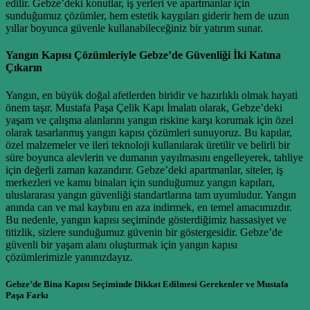
edilir. Gebze’deki konutlar, iş yerleri ve apartmanlar için
sunduğumuz çözümler, hem estetik kaygıları giderir hem de uzun
yıllar boyunca güvenle kullanabileceğiniz bir yatırım sunar.
Yangın Kapısı Çözümleriyle Gebze’de Güvenliği İki Katına
Çıkarın
Yangın, en büyük doğal afetlerden biridir ve hazırlıklı olmak hayati
önem taşır. Mustafa Paşa Çelik Kapı İmalatı olarak, Gebze’deki
yaşam ve çalışma alanlarını yangın riskine karşı korumak için özel
olarak tasarlanmış yangın kapısı çözümleri sunuyoruz. Bu kapılar,
özel malzemeler ve ileri teknoloji kullanılarak üretilir ve belirli bir
süre boyunca alevlerin ve dumanın yayılmasını engelleyerek, tahliye
için değerli zaman kazandırır. Gebze’deki apartmanlar, siteler, iş
merkezleri ve kamu binaları için sunduğumuz yangın kapıları,
uluslararası yangın güvenliği standartlarına tam uyumludur. Yangın
anında can ve mal kaybını en aza indirmek, en temel amacımızdır.
Bu nedenle, yangın kapısı seçiminde gösterdiğimiz hassasiyet ve
titizlik, sizlere sunduğumuz güvenin bir göstergesidir. Gebze’de
güvenli bir yaşam alanı oluşturmak için yangın kapısı
çözümlerimizle yanınızdayız.
Gebze’de Bina Kapısı Seçiminde Dikkat Edilmesi Gerekenler ve Mustafa
Paşa Farkı