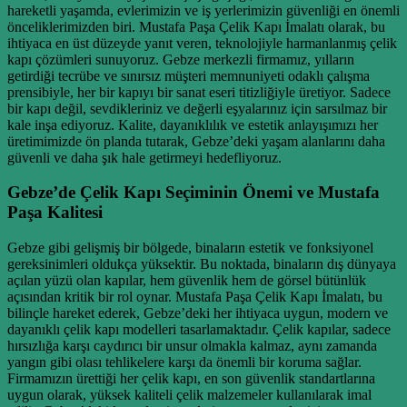
hareketli yaşamda, evlerimizin ve iş yerlerimizin güvenliği en önemli
önceliklerimizden biri. Mustafa Paşa Çelik Kapı İmalatı olarak, bu
ihtiyaca en üst düzeyde yanıt veren, teknolojiyle harmanlanmış çelik
kapı çözümleri sunuyoruz. Gebze merkezli firmamız, yılların
getirdiği tecrübe ve sınırsız müşteri memnuniyeti odaklı çalışma
prensibiyle, her bir kapıyı bir sanat eseri titizliğiyle üretiyor. Sadece
bir kapı değil, sevdikleriniz ve değerli eşyalarınız için sarsılmaz bir
kale inşa ediyoruz. Kalite, dayanıklılık ve estetik anlayışımızı her
üretimimizde ön planda tutarak, Gebze’deki yaşam alanlarını daha
güvenli ve daha şık hale getirmeyi hedefliyoruz.
Gebze’de Çelik Kapı Seçiminin Önemi ve Mustafa
Paşa Kalitesi
Gebze gibi gelişmiş bir bölgede, binaların estetik ve fonksiyonel
gereksinimleri oldukça yüksektir. Bu noktada, binaların dış dünyaya
açılan yüzü olan kapılar, hem güvenlik hem de görsel bütünlük
açısından kritik bir rol oynar. Mustafa Paşa Çelik Kapı İmalatı, bu
bilinçle hareket ederek, Gebze’deki her ihtiyaca uygun, modern ve
dayanıklı çelik kapı modelleri tasarlamaktadır. Çelik kapılar, sadece
hırsızlığa karşı caydırıcı bir unsur olmakla kalmaz, aynı zamanda
yangın gibi olası tehlikelere karşı da önemli bir koruma sağlar.
Firmamızın ürettiği her çelik kapı, en son güvenlik standartlarına
uygun olarak, yüksek kaliteli çelik malzemeler kullanılarak imal