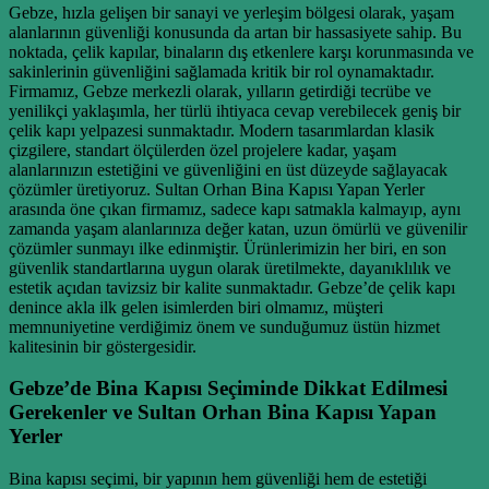
Gebze, hızla gelişen bir sanayi ve yerleşim bölgesi olarak, yaşam
alanlarının güvenliği konusunda da artan bir hassasiyete sahip. Bu
noktada, çelik kapılar, binaların dış etkenlere karşı korunmasında ve
sakinlerinin güvenliğini sağlamada kritik bir rol oynamaktadır.
Firmamız, Gebze merkezli olarak, yılların getirdiği tecrübe ve
yenilikçi yaklaşımla, her türlü ihtiyaca cevap verebilecek geniş bir
çelik kapı yelpazesi sunmaktadır. Modern tasarımlardan klasik
çizgilere, standart ölçülerden özel projelere kadar, yaşam
alanlarınızın estetiğini ve güvenliğini en üst düzeyde sağlayacak
çözümler üretiyoruz. Sultan Orhan Bina Kapısı Yapan Yerler
arasında öne çıkan firmamız, sadece kapı satmakla kalmayıp, aynı
zamanda yaşam alanlarınıza değer katan, uzun ömürlü ve güvenilir
çözümler sunmayı ilke edinmiştir. Ürünlerimizin her biri, en son
güvenlik standartlarına uygun olarak üretilmekte, dayanıklılık ve
estetik açıdan tavizsiz bir kalite sunmaktadır. Gebze’de çelik kapı
denince akla ilk gelen isimlerden biri olmamız, müşteri
memnuniyetine verdiğimiz önem ve sunduğumuz üstün hizmet
kalitesinin bir göstergesidir.
Gebze’de Bina Kapısı Seçiminde Dikkat Edilmesi
Gerekenler ve Sultan Orhan Bina Kapısı Yapan
Yerler
Bina kapısı seçimi, bir yapının hem güvenliği hem de estetiği