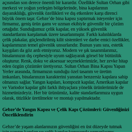
açısından son derece önemli bir karardır. Özellikle Sultan Orhan gibi
merkezi ve yoğun yerleşim bölgelerinde, bina kapılarının
dayanıklılığı, güvenlik özellikleri ve dış etkenlere karşı direnci
büyük önem taşır. Gebze’de bina kapısı yaptırmak isteyenler için
firmamız, geniş ürün gamı ve uzman ekibiyle güvenilir bir çözüm
ortağıdır. Sunduğumuz çelik kapılar, en yüksek güvenlik
standartlarını karşılamak üzere tasarlanmıştır. Farklı kalınlıklarda
çelik plakalar, güçlendirilmiş kilit sistemleri ve darbe emici özellikler,
kapılarımızın temel güvenlik unsurlarıdır. Bunun yanı sıra, estetik
kaygıları da göz ardı etmiyoruz. Modern ve şık tasarımlarımız,
binalarınızın dış cephesiyle uyum sağlayarak görsel bir bütünlük
oluşturur. Renk, doku ve aksesuar seçeneklerimizle, her zevke hitap
eden özgün çözümler üretiyoruz. Sultan Orhan Bina Kapısı Yapan
Yerler arasında, firmamızın sunduğu özel tasarım ve üretim
imkanları, binalarınızın karakterini yansıtan benzersiz kapılara sahip
olmanızı sağlar. Yangın kapıları, kompozit kapılar, Amerikan kapılar
ve Variodor kapılar gibi farklı ihtiyaçlara yönelik ürünlerimizle de
hizmetinizdeyiz. Her bir ürünümüz, kalite standartlarımıza uygun
olarak, titizlikle üretilmekte ve montajı yapılmaktadır.
Gebze’de Yangın Kapısı ve Çelik Kapı Çözümleri: Güvenliğinizi
Önceliklendirin
Gebze’de yaşam alanlarınızın güvenliğini en üst düzeyde tutmak
için yangın kapıları ve çelik kapılar konusunda uzmanlaşmış