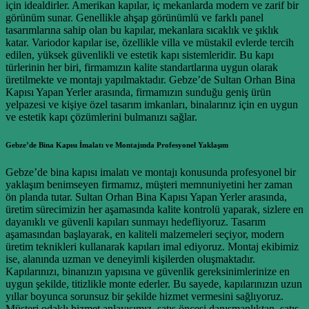
için idealdirler. Amerikan kapılar, iç mekanlarda modern ve zarif bir
görünüm sunar. Genellikle ahşap görünümlü ve farklı panel
tasarımlarına sahip olan bu kapılar, mekanlara sıcaklık ve şıklık
katar. Variodor kapılar ise, özellikle villa ve müstakil evlerde tercih
edilen, yüksek güvenlikli ve estetik kapı sistemleridir. Bu kapı
türlerinin her biri, firmamızın kalite standartlarına uygun olarak
üretilmekte ve montajı yapılmaktadır. Gebze’de Sultan Orhan Bina
Kapısı Yapan Yerler arasında, firmamızın sunduğu geniş ürün
yelpazesi ve kişiye özel tasarım imkanları, binalarınız için en uygun
ve estetik kapı çözümlerini bulmanızı sağlar.
Gebze’de Bina Kapısı İmalatı ve Montajında Profesyonel Yaklaşım
Gebze’de bina kapısı imalatı ve montajı konusunda profesyonel bir
yaklaşım benimseyen firmamız, müşteri memnuniyetini her zaman
ön planda tutar. Sultan Orhan Bina Kapısı Yapan Yerler arasında,
üretim sürecimizin her aşamasında kalite kontrolü yaparak, sizlere en
dayanıklı ve güvenli kapıları sunmayı hedefliyoruz. Tasarım
aşamasından başlayarak, en kaliteli malzemeleri seçiyor, modern
üretim teknikleri kullanarak kapıları imal ediyoruz. Montaj ekibimiz
ise, alanında uzman ve deneyimli kişilerden oluşmaktadır.
Kapılarınızı, binanızın yapısına ve güvenlik gereksinimlerinize en
uygun şekilde, titizlikle monte ederler. Bu sayede, kapılarınızın uzun
yıllar boyunca sorunsuz bir şekilde hizmet vermesini sağlıyoruz.
Müşteri odaklı hizmet anlayışımız, satış öncesi danışmanlıktan, satış