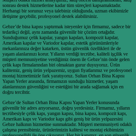
sonrası destek hizmetlerine kadar tüm süreçleri kapsamaktadır.
Herhangi bir sorunuz veya talebiniz olduğunda, uzman ekibimizle
iletişime geçebilir, profesyonel destek alabilirsiniz.
Gebze’de bina kapısı yaptırmak isteyenler için firmamız, sadece bir
tedarikçi değil, aynı zamanda güvenilir bir çözüm ortağıdır.
Sunduğumuz çelik kapılar, yangın kapıları, kompozit kapılar,
Amerikan kapılar ve Variodor kapılar, estetik görünümleriyle
mekanlarınıza değer katarken, üstün güvenlik özellikleri ile de
yaşam alanlarınızı korur. Yılların verdiği tecrübe, kaliteli işçilik ve
müşteri memnuniyetine verdiğimiz önem ile Gebze’nin önde gelen
çelik kapı firmalarından biri olmaktan gurur duyuyoruz. Ürün
kalitemiz, geniş ürün yelpazemiz, uygun fiyatlarımız ve profesyonel
montaj hizmetimizle fark yaratıyoruz. Sultan Orhan Bina Kapısı
Yapan Yerler arasında, firmamızın sunduğu hizmetler, yaşam
alanlarınızın güvenliğini ve estetiğini bir arada sağlamak için en
doğru tercihtir.
Gebze’de Sultan Orhan Bina Kapısı Yapan Yerler konusunda
güvenilir bir adres arıyorsanız, doğru yerdesiniz. Firmamız, yılların
tecrübesiyle çelik kapı, yangın kapısı, bina kapısı, kompozit kapı,
Amerikan kapı ve Variodor kapı gibi geniş bir ürün yelpazesini
Gebze halkının hizmetine sunmaktadır. Müşteri memnuniyeti odaklı
çalışma prensibimiz, ürünlerimizin kalitesi ve montaj ekibimizin
profesyonelliği ile öne çıkıyoruz. Her bir kapımız, en son güvenlik