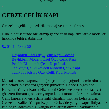
güvenliği bir araya…
GEBZE ÇELİK KAPI
Gebze'nin çelik kapı tedarik, montaj ve tamirat firması
Günün her saatinde bizi arayıp gebze çelik kapı fiyatlarıve modelleri
hakkında bilgi alabilirsiniz
0541 448 62 58
Dayanıklı Özel Ölçü Çelik Kapı Kocaeli
Beylikbağı Modern Özel Ölçü Çelik Kapı
Pendik Ekonomik Çelik Kapı İmalatı
Tatlıkuyu Çelik Gövdeli Modern Çelik Kapı
Tatlıkuyu Kişiye Özel Çelik Kapı Montajı
Montaj sonrası, kapınızın doğru şekilde çalıştığından emin olmak
için detaylı bir kontrol gerçekleştiriyoruz. Gebze Bölgesinde
Kapsamlı Yangın Kapısı Hizmetleri Gebze ve çevresinde faaliyet
gösteren firmamız, sadece yangın kapısı montajı ile sınırlı kalmaz.
Çelik kapılara kıyasla daha hafif olmaları, montajı kolaylaştırır.
Gebze'de Kaliteli Yangın Kapıları Gebze'de yangın kapısı ihtiyacınız
için doğru adrestesiniz. Yangın kapılarının düzenli bakımlarının