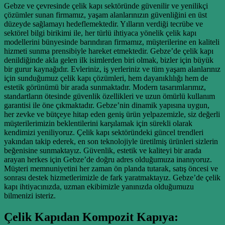
Gebze ve çevresinde çelik kapı sektöründe güvenilir ve yenilikçi
çözümler sunan firmamız, yaşam alanlarınızın güvenliğini en üst
düzeyde sağlamayı hedeflemektedir. Yılların verdiği tecrübe ve
sektörel bilgi birikimi ile, her türlü ihtiyaca yönelik çelik kapı
modellerini bünyesinde barındıran firmamız, müşterilerine en kaliteli
hizmeti sunma prensibiyle hareket etmektedir. Gebze’de çelik kapı
denildiğinde akla gelen ilk isimlerden biri olmak, bizler için büyük
bir gurur kaynağıdır. Evleriniz, iş yerleriniz ve tüm yaşam alanlarınız
için sunduğumuz çelik kapı çözümleri, hem dayanıklılığı hem de
estetik görünümü bir arada sunmaktadır. Modern tasarımlarımız,
standartların ötesinde güvenlik özellikleri ve uzun ömürlü kullanım
garantisi ile öne çıkmaktadır. Gebze’nin dinamik yapısına uygun,
her zevke ve bütçeye hitap eden geniş ürün yelpazemizle, siz değerli
müşterilerimizin beklentilerini karşılamak için sürekli olarak
kendimizi yeniliyoruz. Çelik kapı sektöründeki güncel trendleri
yakından takip ederek, en son teknolojiyle üretilmiş ürünleri sizlerin
beğenisine sunmaktayız. Güvenlik, estetik ve kaliteyi bir arada
arayan herkes için Gebze’de doğru adres olduğumuza inanıyoruz.
Müşteri memnuniyetini her zaman ön planda tutarak, satış öncesi ve
sonrası destek hizmetlerimizle de fark yaratmaktayız. Gebze’de çelik
kapı ihtiyacınızda, uzman ekibimizle yanınızda olduğumuzu
bilmenizi isteriz.
Çelik Kapıdan Kompozit Kapıya: