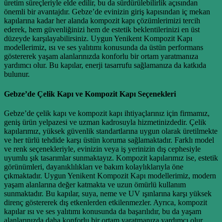
üretim süreçleriyle elde edilir, bu da sürdürülebilirlik açısından
önemli bir avantajdır. Gebze’de evinizin giriş kapısından iç mekan
kapılarına kadar her alanda kompozit kapı çözümlerimizi tercih
ederek, hem güvenliğinizi hem de estetik beklentilerinizi en üst
düzeyde karşılayabilirsiniz. Uygun Yenikent Kompozit Kapı
modellerimiz, ısı ve ses yalıtımı konusunda da üstün performans
göstererek yaşam alanlarınızda konforlu bir ortam yaratmanıza
yardımcı olur. Bu kapılar, enerji tasarrufu sağlamanıza da katkıda
bulunur.
Gebze’de Çelik Kapı ve Kompozit Kapı Seçenekleri
Gebze’de çelik kapı ve kompozit kapı ihtiyaçlarınız için firmamız,
geniş ürün yelpazesi ve uzman kadrosuyla hizmetinizdedir. Çelik
kapılarımız, yüksek güvenlik standartlarına uygun olarak üretilmekte
ve her türlü tehdide karşı üstün koruma sağlamaktadır. Farklı model
ve renk seçenekleriyle, evinizin veya iş yerinizin dış cephesiyle
uyumlu şık tasarımlar sunmaktayız. Kompozit kapılarımız ise, estetik
görünümleri, dayanıklılıkları ve bakım kolaylıklarıyla öne
çıkmaktadır. Uygun Yenikent Kompozit Kapı modellerimiz, modern
yaşam alanlarına değer katmakta ve uzun ömürlü kullanım
sunmaktadır. Bu kapılar, suya, neme ve UV ışınlarına karşı yüksek
direnç göstererek dış etkenlerden etkilenmezler. Ayrıca, kompozit
kapılar ısı ve ses yalıtımı konusunda da başarılıdır, bu da yaşam
alanlarınızda daha konforlu bir ortam yaratmanıza yardımcı olur.