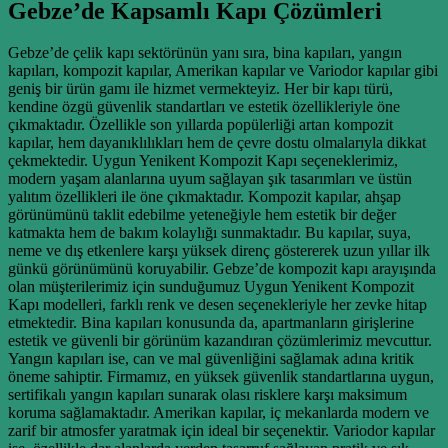
Gebze’de Kapsamlı Kapı Çözümleri
Gebze’de çelik kapı sektörünün yanı sıra, bina kapıları, yangın
kapıları, kompozit kapılar, Amerikan kapılar ve Variodor kapılar gibi
geniş bir ürün gamı ile hizmet vermekteyiz. Her bir kapı türü,
kendine özgü güvenlik standartları ve estetik özellikleriyle öne
çıkmaktadır. Özellikle son yıllarda popülerliği artan kompozit
kapılar, hem dayanıklılıkları hem de çevre dostu olmalarıyla dikkat
çekmektedir. Uygun Yenikent Kompozit Kapı seçeneklerimiz,
modern yaşam alanlarına uyum sağlayan şık tasarımları ve üstün
yalıtım özellikleri ile öne çıkmaktadır. Kompozit kapılar, ahşap
görünümünü taklit edebilme yeteneğiyle hem estetik bir değer
katmakta hem de bakım kolaylığı sunmaktadır. Bu kapılar, suya,
neme ve dış etkenlere karşı yüksek direnç göstererek uzun yıllar ilk
günkü görünümünü koruyabilir. Gebze’de kompozit kapı arayışında
olan müşterilerimiz için sunduğumuz Uygun Yenikent Kompozit
Kapı modelleri, farklı renk ve desen seçenekleriyle her zevke hitap
etmektedir. Bina kapıları konusunda da, apartmanların girişlerine
estetik ve güvenli bir görünüm kazandıran çözümlerimiz mevcuttur.
Yangın kapıları ise, can ve mal güvenliğini sağlamak adına kritik
öneme sahiptir. Firmamız, en yüksek güvenlik standartlarına uygun,
sertifikalı yangın kapıları sunarak olası risklere karşı maksimum
koruma sağlamaktadır. Amerikan kapılar, iç mekanlarda modern ve
zarif bir atmosfer yaratmak için ideal bir seçenektir. Variodor kapılar