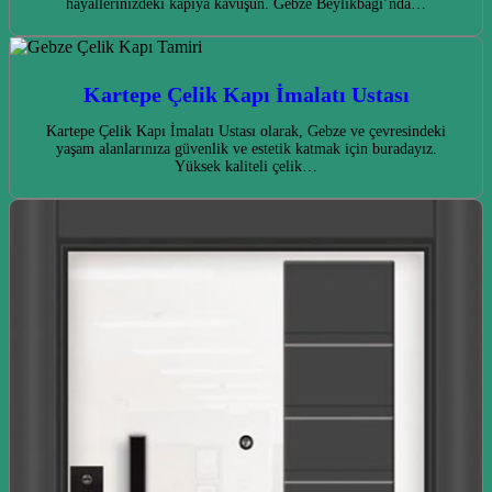
hayallerinizdeki kapıya kavuşun. Gebze Beylikbağı’nda…
Kartepe Çelik Kapı İmalatı Ustası
Kartepe Çelik Kapı İmalatı Ustası olarak, Gebze ve çevresindeki
yaşam alanlarınıza güvenlik ve estetik katmak için buradayız.
Yüksek kaliteli çelik…