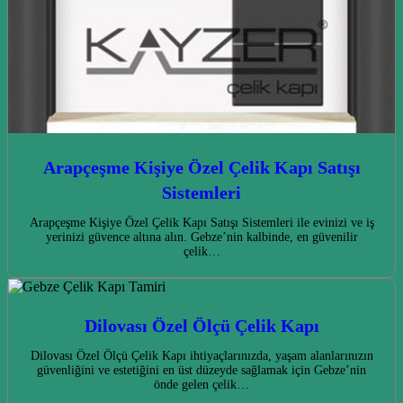
Arapçeşme Kişiye Özel Çelik Kapı Satışı
Sistemleri
Arapçeşme Kişiye Özel Çelik Kapı Satışı Sistemleri ile evinizi ve iş
yerinizi güvence altına alın. Gebze’nin kalbinde, en güvenilir
çelik…
Dilovası Özel Ölçü Çelik Kapı
Dilovası Özel Ölçü Çelik Kapı ihtiyaçlarınızda, yaşam alanlarınızın
güvenliğini ve estetiğini en üst düzeyde sağlamak için Gebze’nin
önde gelen çelik…