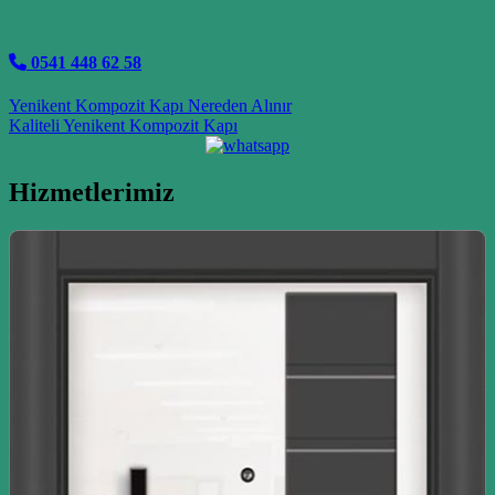
0541 448 62 58
Post navigation
Yenikent Kompozit Kapı Nereden Alınır
Kaliteli Yenikent Kompozit Kapı
Hizmetlerimiz