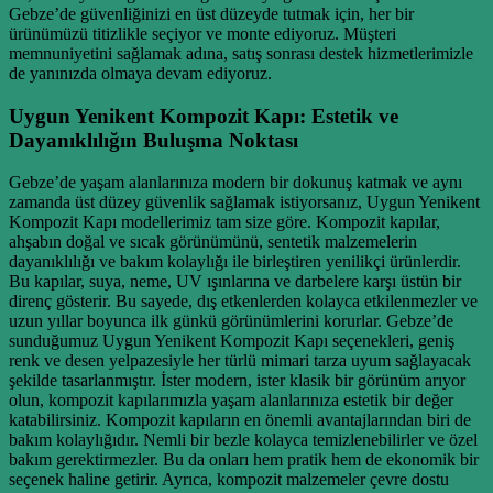
Gebze’de güvenliğinizi en üst düzeyde tutmak için, her bir
ürünümüzü titizlikle seçiyor ve monte ediyoruz. Müşteri
memnuniyetini sağlamak adına, satış sonrası destek hizmetlerimizle
de yanınızda olmaya devam ediyoruz.
Uygun Yenikent Kompozit Kapı: Estetik ve
Dayanıklılığın Buluşma Noktası
Gebze’de yaşam alanlarınıza modern bir dokunuş katmak ve aynı
zamanda üst düzey güvenlik sağlamak istiyorsanız, Uygun Yenikent
Kompozit Kapı modellerimiz tam size göre. Kompozit kapılar,
ahşabın doğal ve sıcak görünümünü, sentetik malzemelerin
dayanıklılığı ve bakım kolaylığı ile birleştiren yenilikçi ürünlerdir.
Bu kapılar, suya, neme, UV ışınlarına ve darbelere karşı üstün bir
direnç gösterir. Bu sayede, dış etkenlerden kolayca etkilenmezler ve
uzun yıllar boyunca ilk günkü görünümlerini korurlar. Gebze’de
sunduğumuz Uygun Yenikent Kompozit Kapı seçenekleri, geniş
renk ve desen yelpazesiyle her türlü mimari tarza uyum sağlayacak
şekilde tasarlanmıştır. İster modern, ister klasik bir görünüm arıyor
olun, kompozit kapılarımızla yaşam alanlarınıza estetik bir değer
katabilirsiniz. Kompozit kapıların en önemli avantajlarından biri de
bakım kolaylığıdır. Nemli bir bezle kolayca temizlenebilirler ve özel
bakım gerektirmezler. Bu da onları hem pratik hem de ekonomik bir
seçenek haline getirir. Ayrıca, kompozit malzemeler çevre dostu