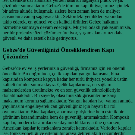
ise, özellikle dar alanlarda yerden tasarruf sağlayan pratik ve şık
çözümler sunmaktadır. Gebze’de tüm bu kapı ihtiyaçlarınız için tek
bir adres altında buluşmak, sizlere hem zaman hem de maliyet
açısından avantaj sağlayacaktır. Sektördeki yenilikleri yakından
takip ederek, en güncel ve en kaliteli ürünleri Gebze halkının
hizmetine sunmaya devam edeceğiz. Müşteri odaklı yaklaşımımızla,
her bir projenize özel çözümler üretiyor, yaşam alanlarınızı daha
güvenli ve daha estetik hale getiriyoruz.
Gebze’de Güvenliğinizi Önceliklendiren Kapı
Çözümleri
Gebze’de ev ve iş yerlerinizin güvenliği, firmamız için en önemli
önceliktir. Bu doğrultuda, çelik kapıdan yangın kapısına, bina
kapısından kompozit kapıya kadar her türlü ihtiyaca yönelik üstün
kaliteli ürünler sunmaktayız. Çelik kapılarımız, en sağlam
malzemelerden üretilmekte ve en son güvenlik teknolojileriyle
donatılmaktadır. Bu sayede, olası hırsızlık girişimlerine karşı
maksimum koruma sağlamaktadır. Yangın kapıları ise, yangın anında
yayılmasını engelleyerek can güvenliğiniz için hayati bir rol
oynamaktadır. Bina kapıları, apartman girişlerine hem estetik bir
görünüm kazandırmakta hem de güvenliği artırmaktadır. Kompozit
kapılar, modern tasarımları ve dayanıklılıklarıyla öne çıkarken,
Amerikan kapılar iç mekanlara zarafet katmaktadır. Variodor kapılar
ise, fonksiyonelliği ve estetiği bir araya getiren akıllı çözümlerdir.