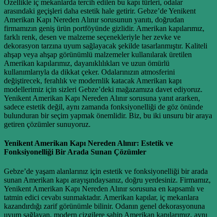
Özellikle iç mekanlarda tercih edilen bu kapı türleri, odalar
arasındaki geçişleri daha estetik hale getirir. Gebze’de Yenikent
Amerikan Kapı Nereden Alınır sorusunun yanıtı, doğrudan
firmamızın geniş ürün portföyünde gizlidir. Amerikan kapılarımız,
farklı renk, desen ve malzeme seçenekleriyle her zevke ve
dekorasyon tarzına uyum sağlayacak şekilde tasarlanmıştır. Kaliteli
ahşap veya ahşap görünümlü malzemeler kullanılarak üretilen
Amerikan kapılarımız, dayanıklılıkları ve uzun ömürlü
kullanımlarıyla da dikkat çeker. Odalarınızın atmosferini
değiştirecek, ferahlık ve modernlik katacak Amerikan kapı
modellerimiz için sizleri Gebze’deki mağazamıza davet ediyoruz.
Yenikent Amerikan Kapı Nereden Alınır sorusuna yanıt ararken,
sadece estetik değil, aynı zamanda fonksiyonelliği de göz önünde
bulunduran bir seçim yapmak önemlidir. Biz, bu iki unsuru bir araya
getiren çözümler sunuyoruz.
Yenikent Amerikan Kapı Nereden Alınır: Estetik ve
Fonksiyonelliği Bir Arada Sunan Çözümler
Gebze’de yaşam alanlarınız için estetik ve fonksiyonelliği bir arada
sunan Amerikan kapı arayışındaysanız, doğru yerdesiniz. Firmamız,
Yenikent Amerikan Kapı Nereden Alınır sorusuna en kapsamlı ve
tatmin edici cevabı sunmaktadır. Amerikan kapılar, iç mekanlara
kazandırdığı zarif görünümle bilinir. Odanın genel dekorasyonuna
uyum sağlayan, modern çizgilere sahip Amerikan kapılarımız, aynı