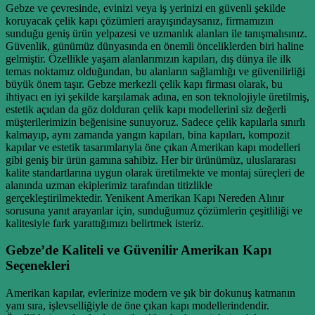
Gebze ve çevresinde, evinizi veya iş yerinizi en güvenli şekilde
koruyacak çelik kapı çözümleri arayışındaysanız, firmamızın
sunduğu geniş ürün yelpazesi ve uzmanlık alanları ile tanışmalısınız.
Güvenlik, günümüz dünyasında en önemli önceliklerden biri haline
gelmiştir. Özellikle yaşam alanlarımızın kapıları, dış dünya ile ilk
temas noktamız olduğundan, bu alanların sağlamlığı ve güvenilirliği
büyük önem taşır. Gebze merkezli çelik kapı firması olarak, bu
ihtiyacı en iyi şekilde karşılamak adına, en son teknolojiyle üretilmiş,
estetik açıdan da göz dolduran çelik kapı modellerini siz değerli
müşterilerimizin beğenisine sunuyoruz. Sadece çelik kapılarla sınırlı
kalmayıp, aynı zamanda yangın kapıları, bina kapıları, kompozit
kapılar ve estetik tasarımlarıyla öne çıkan Amerikan kapı modelleri
gibi geniş bir ürün gamına sahibiz. Her bir ürünümüz, uluslararası
kalite standartlarına uygun olarak üretilmekte ve montaj süreçleri de
alanında uzman ekiplerimiz tarafından titizlikle
gerçekleştirilmektedir. Yenikent Amerikan Kapı Nereden Alınır
sorusuna yanıt arayanlar için, sunduğumuz çözümlerin çeşitliliği ve
kalitesiyle fark yarattığımızı belirtmek isteriz.
Gebze’de Kaliteli ve Güvenilir Amerikan Kapı
Seçenekleri
Amerikan kapılar, evlerinize modern ve şık bir dokunuş katmanın
yanı sıra, işlevselliğiyle de öne çıkan kapı modellerindendir.