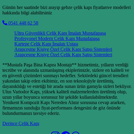
Günün her saatinde bizi arayıp gebze çelik kapı fiyatlarıve modelleri
hakkında bilgi alabilirsiniz
0541 448 62 58
Ultra Güvenlikli Çelik Kapı İmalatı Mustafapaşa
Profesyonel Modern Çelik Kapı Mustafapaşa
Kartepe Çelik Kapı İmalatı Ustası
Arapçeşme Kişiye Özel Çelik Kapı Satışı Sistemleri
Arapçeşme Kişiye Özel Çelik Kapı Satışı Sistemleri
**Mustafa Paşa Bina Kapısı Montajı** hizmetimiz, yılların verdiği
tecrübe ve alanında uzmanlaşmış ekiplerimizle, sizlere en kaliteli ve
en güvenli çözümleri sunmayı hedefler. Sektördeki güncel trendleri
yakından takip eden ekibimiz, en son teknolojiyle üretilmiş,
dayanıklılığı ve estetiği bir arada sunan ürün gamıyla sizleri bekliyor.
Ulus Variodor Kapı, yüksek kaliteli malzemelerden üretilmiş olup,
uzun yıllar boyunca sorunsuz bir şekilde kullanılabilmektedir.
Yenikent Kompozit Kapı Nereden Alınır sorusuna cevap ararken,
firmamızın sunduğu fiyat-performans dengesini de göz önünde
bulundurmanızı tavsiye ederiz.
Derince Çelik Kapı