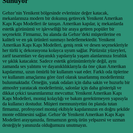
Sunuyor
Gebze’nin Yenikent bölgesinde evlerinize değer katacak,
mekanlarınıza modern bir dokunuş getirecek Yenikent Amerikan
Kapı Kapı Modelleri ile tanışın. Amerikan kapılar, iç mekanlarda
estetik görünümü ve işlevselliği bir araya getiren popüler bir
seçenektir. Firmamız, bu alanda da Gebze’deki müşterilerine en
kaliteli ve en şık ürünleri sunmayı hedeflemektedir. Yenikent
Amerikan Kapı Kapı Modelleri, geniş renk ve desen seçenekleriyle
her türlü iç dekorasyona kolayca uyum sağlar. Pürüzsüz yüzeyleri,
zarif tasarımları ve dayanıklı yapılarıyla yaşam alanlarınıza ferahlık
ve şıklık katacaktır. Sadece estetik görünümleriyle değil, aynı
zamanda ses yalıtımı ve dayanıklılıklarıyla da öne çıkan Amerikan
kapılarımız, uzun ömürlü bir kullanım vaat eder. Farklı oda tiplerine
ve kullanım amaçlarına göre özel olarak tasarlanmış modellerimiz
bulunmaktadır. Örneğin, yatak odaları için daha sakin ve huzurlu bir
atmosfer yaratacak modellerimiz, salonlar için daha gösterişli ve
dikkat çekici tasarımlarımız mevcuttur. Yenikent Amerikan Kapı
Kapı Modelleri, montaj kolaylığı ve bakım gerektirmeyen yapısıyla
da kullanıcı dostudur. Müşteri memnuniyetini ön planda tutan
firmamız, profesyonel montaj ekibiyle kapılarınızın en doğru şekilde
monte edilmesini sağlar. Gebze’de Yenikent Amerikan Kapı Kapı
Modelleri arayışınızda, firmamızın geniş ürün yelpazesi ve uzman
desteğiyle yanınızda olduğumuzu unutmayın.