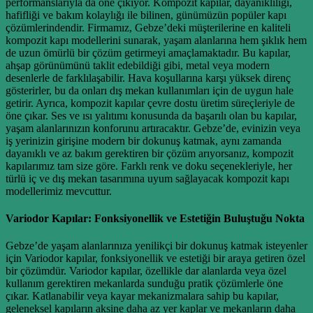
performanslarıyla da öne çıkıyor. Kompozit kapılar, dayanıklılığı,
hafifliği ve bakım kolaylığı ile bilinen, günümüzün popüler kapı
çözümlerindendir. Firmamız, Gebze’deki müşterilerine en kaliteli
kompozit kapı modellerini sunarak, yaşam alanlarına hem şıklık hem
de uzun ömürlü bir çözüm getirmeyi amaçlamaktadır. Bu kapılar,
ahşap görünümünü taklit edebildiği gibi, metal veya modern
desenlerle de farklılaşabilir. Hava koşullarına karşı yüksek direnç
gösterirler, bu da onları dış mekan kullanımları için de uygun hale
getirir. Ayrıca, kompozit kapılar çevre dostu üretim süreçleriyle de
öne çıkar. Ses ve ısı yalıtımı konusunda da başarılı olan bu kapılar,
yaşam alanlarınızın konforunu artıracaktır. Gebze’de, evinizin veya
iş yerinizin girişine modern bir dokunuş katmak, aynı zamanda
dayanıklı ve az bakım gerektiren bir çözüm arıyorsanız, kompozit
kapılarımız tam size göre. Farklı renk ve doku seçenekleriyle, her
türlü iç ve dış mekan tasarımına uyum sağlayacak kompozit kapı
modellerimiz mevcuttur.
Variodor Kapılar: Fonksiyonellik ve Estetiğin Buluştuğu Nokta
Gebze’de yaşam alanlarınıza yenilikçi bir dokunuş katmak isteyenler
için Variodor kapılar, fonksiyonellik ve estetiği bir araya getiren özel
bir çözümdür. Variodor kapılar, özellikle dar alanlarda veya özel
kullanım gerektiren mekanlarda sunduğu pratik çözümlerle öne
çıkar. Katlanabilir veya kayar mekanizmalara sahip bu kapılar,
geleneksel kapıların aksine daha az yer kaplar ve mekanların daha