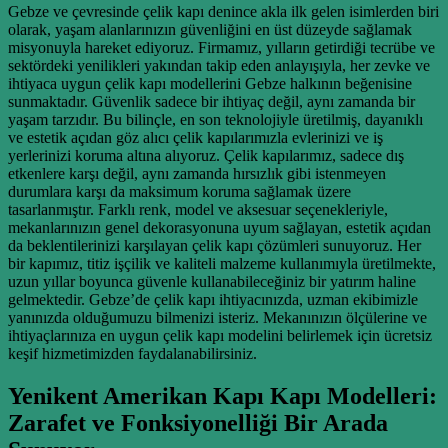
Gebze ve çevresinde çelik kapı denince akla ilk gelen isimlerden biri
olarak, yaşam alanlarınızın güvenliğini en üst düzeyde sağlamak
misyonuyla hareket ediyoruz. Firmamız, yılların getirdiği tecrübe ve
sektördeki yenilikleri yakından takip eden anlayışıyla, her zevke ve
ihtiyaca uygun çelik kapı modellerini Gebze halkının beğenisine
sunmaktadır. Güvenlik sadece bir ihtiyaç değil, aynı zamanda bir
yaşam tarzıdır. Bu bilinçle, en son teknolojiyle üretilmiş, dayanıklı
ve estetik açıdan göz alıcı çelik kapılarımızla evlerinizi ve iş
yerlerinizi koruma altına alıyoruz. Çelik kapılarımız, sadece dış
etkenlere karşı değil, aynı zamanda hırsızlık gibi istenmeyen
durumlara karşı da maksimum koruma sağlamak üzere
tasarlanmıştır. Farklı renk, model ve aksesuar seçenekleriyle,
mekanlarınızın genel dekorasyonuna uyum sağlayan, estetik açıdan
da beklentilerinizi karşılayan çelik kapı çözümleri sunuyoruz. Her
bir kapımız, titiz işçilik ve kaliteli malzeme kullanımıyla üretilmekte,
uzun yıllar boyunca güvenle kullanabileceğiniz bir yatırım haline
gelmektedir. Gebze’de çelik kapı ihtiyacınızda, uzman ekibimizle
yanınızda olduğumuzu bilmenizi isteriz. Mekanınızın ölçülerine ve
ihtiyaçlarınıza en uygun çelik kapı modelini belirlemek için ücretsiz
keşif hizmetimizden faydalanabilirsiniz.
Yenikent Amerikan Kapı Kapı Modelleri:
Zarafet ve Fonksiyonelliği Bir Arada