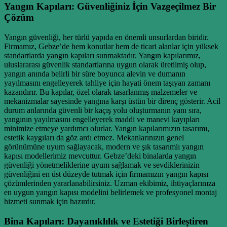
Yangın Kapıları: Güvenliğiniz İçin Vazgeçilmez Bir
Çözüm
Yangın güvenliği, her türlü yapıda en önemli unsurlardan biridir.
Firmamız, Gebze’de hem konutlar hem de ticari alanlar için yüksek
standartlarda yangın kapıları sunmaktadır. Yangın kapılarımız,
uluslararası güvenlik standartlarına uygun olarak üretilmiş olup,
yangın anında belirli bir süre boyunca alevin ve dumanın
yayılmasını engelleyerek tahliye için hayati önem taşıyan zamanı
kazandırır. Bu kapılar, özel olarak tasarlanmış malzemeler ve
mekanizmalar sayesinde yangına karşı üstün bir direnç gösterir. Acil
durum anlarında güvenli bir kaçış yolu oluşturmanın yanı sıra,
yangının yayılmasını engelleyerek maddi ve manevi kayıpları
minimize etmeye yardımcı olurlar. Yangın kapılarımızın tasarımı,
estetik kaygıları da göz ardı etmez. Mekanlarınızın genel
görünümüne uyum sağlayacak, modern ve şık tasarımlı yangın
kapısı modellerimiz mevcuttur. Gebze’deki binalarda yangın
güvenliği yönetmeliklerine uyum sağlamak ve sevdiklerinizin
güvenliğini en üst düzeyde tutmak için firmamızın yangın kapısı
çözümlerinden yararlanabilirsiniz. Uzman ekibimiz, ihtiyaçlarınıza
en uygun yangın kapısı modelini belirlemek ve profesyonel montaj
hizmeti sunmak için hazırdır.
Bina Kapıları: Dayanıklılık ve Estetiği Birleştiren