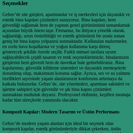
Seçenekler
Gebze’de site girişleri, apartmanlar ve iş merkezleri için dayanıklı ve
estetik bina kapıları çözümleri sunuyoruz. Bina kapıları, hem
güvenliği sağlamak hem de yapının genel görünümünü tamamlamak
açısından büyük önem taşır. Firmamız, bu ihtiyaca yönelik olarak,
sağlamlığı, uzun ömürlülüğü ve estetik görünümü bir arada sunan
geniş bir bina kapısı yelpazesi sunmaktadır. Kullanılan malzemeler,
en zorlu hava koşullarına ve yoğun kullanıma karşı direnç
gösterecek şekilde özenle seçilir. Farklı mimari tarzlara uyum
sağlayabilecek çeşitli tasarım ve renk seçeneklerimizle, binalarınızın
girişlerini hem güvenli hem de davetkar hale getirebilirsiniz. Bina
kapılarımız, güvenlik kilitleme sistemleri ve dayanıklı menteşelerle
donatılmış olup, maksimum koruma sağlar. Ayrıca, ses ve ısı yalıtımı
özellikleri sayesinde yaşam alanlarınızın konforunu artırmaya da
katkıda bulunurlar. Gebze’de, site yönetimleri, apartman sakinleri ve
işletme sahipleri için güvenilir ve şık bina kapısı çözümleri
sunmaktan mutluluk duyarız. Profesyonel ekibimiz, keşiften montaja
kadar tüm süreçlerde yanınızda olacaktır.
Kompozit Kapılar: Modern Tasarım ve Üstün Performans
Gebze’de modern yaşam alanları için ideal bir seçenek olan
kompozit kapılar, estetik görünümleriyle dikkat çekerken, üstün