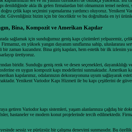
k kapılarımızın ses ve ısı yalıtım özellikleri de oldukça yüksektir. Bu 
apı denildiğinde akla ilk gelen firmalardan biri olmamızın temel nedeni
 en doğru çelik kapı seçimini yapmalarına yardımcı oluyoruz. Yenikent
r. Güvenliğiniz bizim için bir önceliktir ve bu doğrultuda en iyi ürünle
ngın, Bina, Kompozit ve Amerikan Kapılar
 arada sağlamak için sunduğumuz geniş kapı çözümleri yelpazemiz, çelik 
 Firmamız, en yüksek yangın dayanım sınıflarına sahip, uluslararası ser
li bir zaman kazandırır. Bina giriş kapıları, hem estetik bir ilk izlenim
sarlayıp üretiyoruz.
an biridir. Sunduğu geniş renk ve desen seçenekleri, dayanıklılığı ve 
sferine en uygun kompozit kapı modellerini sunmaktadır. Amerikan kapıl
e Amerikan kapılarımız, odalarınızın dekorasyonuna uyum sağlayarak esteti
maktadır. Yenikent Variodor Kapı Hizmeti ile bu kapı çeşitlerini de güve
aya getiren Variodor kapı sistemleri, yaşam alanlarınıza çağdaş bir doku
r, ofisler, hastaneler ve modern konut projelerinde tercih edilmektedir. 
ri sayesinde sessiz ve pürüzsüz bir çalışma deneyimi sunmasıdır. Bu özel