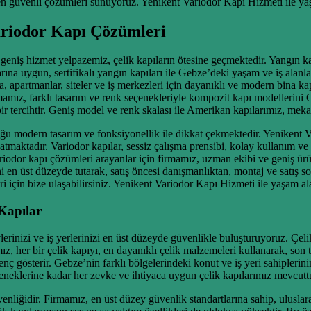
 güvenli çözümleri sunuyoruz. Yenikent Variodor Kapı Hizmeti ile yaşam
ariodor Kapı Çözümleri
iş hizmet yelpazemiz, çelik kapıların ötesine geçmektedir. Yangın ka
a uygun, sertifikalı yangın kapıları ile Gebze’deki yaşam ve iş alanları
artmanlar, siteler ve iş merkezleri için dayanıklı ve modern bina kapıl
irmamız, farklı tasarım ve renk seçenekleriyle kompozit kapı modellerini
bir tercihtir. Geniş model ve renk skalası ile Amerikan kapılarımız, mek
nduğu modern tasarım ve fonksiyonellik ile dikkat çekmektedir. Yenikent
maktadır. Variodor kapılar, sessiz çalışma prensibi, kolay kullanım ve es
iodor kapı çözümleri arayanlar için firmamız, uzman ekibi ve geniş ürün
ni en üst düzeyde tutarak, satış öncesi danışmanlıktan, montaj ve satış 
 için bize ulaşabilirsiniz. Yenikent Variodor Kapı Hizmeti ile yaşam ala
Kapılar
rinizi ve iş yerlerinizi en üst düzeyde güvenlikle buluşturuyoruz. Çelik
z, her bir çelik kapıyı, en dayanıklı çelik malzemeleri kullanarak, son 
ç gösterir. Gebze’nin farklı bölgelerindeki konut ve iş yeri sahiplerini
eneklerine kadar her zevke ve ihtiyaca uygun çelik kapılarımız mevcutt
enliğidir. Firmamız, en üst düzey güvenlik standartlarına sahip, uluslarar