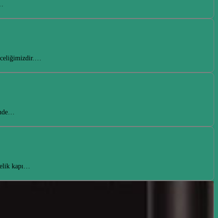
k…
nceliğimizdir.…
ründe…
çelik kapı…