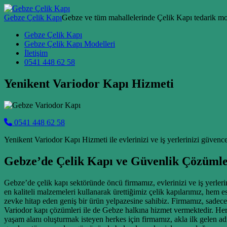
Skip to content
Gebze Çelik Kapı
Gebze ve tüm mahallelerinde Çelik Kapı tedarik mon
Main Navigation
Gebze Çelik Kapı
Gebze Çelik Kapı Modelleri
İletişim
0541 448 62 58
Yenikent Variodor Kapı Hizmeti
0541 448 62 58
Yenikent Variodor Kapı Hizmeti ile evlerinizi ve iş yerlerinizi güvenc
Gebze’de Çelik Kapı ve Güvenlik Çözümle
Gebze’de çelik kapı sektöründe öncü firmamız, evlerinizi ve iş yerlerin
en kaliteli malzemeleri kullanarak ürettiğimiz çelik kapılarımız, hem 
zevke hitap eden geniş bir ürün yelpazesine sahibiz. Firmamız, sadece 
Variodor kapı çözümleri ile de Gebze halkına hizmet vermektedir. Her bi
yaşam alanı oluşturmak isteyen herkes için firmamız, akla ilk gelen ad