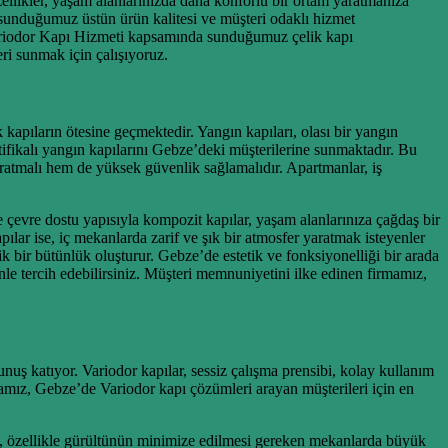
özellikler, yaşam alanlarınızda daha konforlu bir ortam yaratmanıza
, sunduğumuz üstün ürün kalitesi ve müşteri odaklı hizmet
 Variodor Kapı Hizmeti kapsamında sunduğumuz çelik kapı
ri sunmak için çalışıyoruz.
kapıların ötesine geçmektedir. Yangın kapıları, olası bir yangın
tifikalı yangın kapılarını Gebze’deki müşterilerine sunmaktadır. Bu
 yaratmalı hem de yüksek güvenlik sağlamalıdır. Apartmanlar, iş
çevre dostu yapısıyla kompozit kapılar, yaşam alanlarınıza çağdaş bir
ar ise, iç mekanlarda zarif ve şık bir atmosfer yaratmak isteyenler
k bir bütünlük oluşturur. Gebze’de estetik ve fonksiyonelliği bir arada
nle tercih edebilirsiniz. Müşteri memnuniyetini ilke edinen firmamız,
nuş katıyor. Variodor kapılar, sessiz çalışma prensibi, kolay kullanım
Firmamız, Gebze’de Variodor kapı çözümleri arayan müşterileri için en
lik, özellikle gürültünün minimize edilmesi gereken mekanlarda büyük