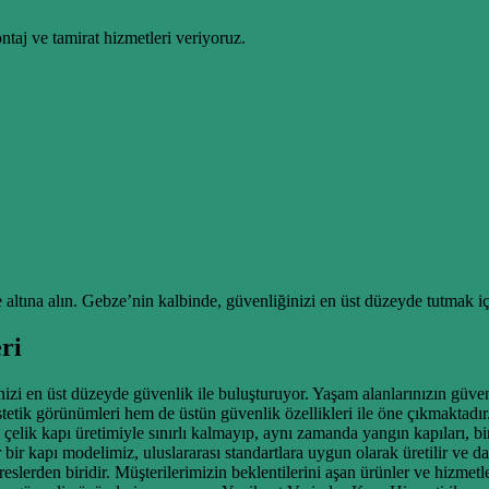
taj ve tamirat hizmetleri veriyoruz.
e altına alın. Gebze’nin kalbinde, güvenliğinizi en üst düzeyde tutmak 
ri
izi en üst düzeyde güvenlik ile buluşturuyor. Yaşam alanlarınızın güvenl
estetik görünümleri hem de üstün güvenlik özellikleri ile öne çıkmaktadı
çelik kapı üretimiyle sınırlı kalmayıp, aynı zamanda yangın kapıları, bi
r kapı modelimiz, uluslararası standartlara uygun olarak üretilir ve day
reslerden biridir. Müşterilerimizin beklentilerini aşan ürünler ve hizme