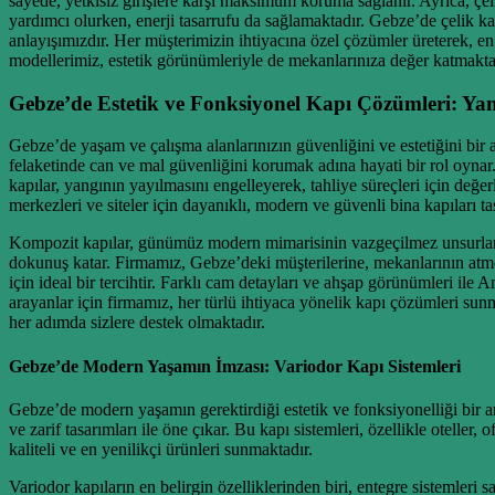
sayede, yetkisiz girişlere karşı maksimum koruma sağlanır. Ayrıca, çeli
yardımcı olurken, enerji tasarrufu da sağlamaktadır. Gebze’de çelik k
anlayışımızdır. Her müşterimizin ihtiyacına özel çözümler üreterek,
modellerimiz, estetik görünümleriyle de mekanlarınıza değer katmaktadı
Gebze’de Estetik ve Fonksiyonel Kapı Çözümleri: Ya
Gebze’de yaşam ve çalışma alanlarınızın güvenliğini ve estetiğini bir
felaketinde can ve mal güvenliğini korumak adına hayati bir rol oynar.
kapılar, yangının yayılmasını engelleyerek, tahliye süreçleri için değer
merkezleri ve siteler için dayanıklı, modern ve güvenli bina kapıları ta
Kompozit kapılar, günümüz modern mimarisinin vazgeçilmez unsurlarınd
dokunuş katar. Firmamız, Gebze’deki müşterilerine, mekanlarının atmo
için ideal bir tercihtir. Farklı cam detayları ve ahşap görünümleri il
arayanlar için firmamız, her türlü ihtiyaca yönelik kapı çözümleri sun
her adımda sizlere destek olmaktadır.
Gebze’de Modern Yaşamın İmzası: Variodor Kapı Sistemleri
Gebze’de modern yaşamın gerektirdiği estetik ve fonksiyonelliği bir ar
ve zarif tasarımları ile öne çıkar. Bu kapı sistemleri, özellikle otelle
kaliteli ve en yenilikçi ürünleri sunmaktadır.
Variodor kapıların en belirgin özelliklerinden biri, entegre sistemle