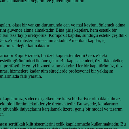
 alanlarınızın değerini ve güvenliğini artırın.
pıları, olası bir yangın durumunda can ve mal kaybını önlemek adına
nı güvence altına almaktadır. Bina giriş kapıları, hem estetik bir
arı tasarlayıp üretiyoruz. Kompozit kapılar, sunduğu estetik çeşitlilik
 Gebze’deki müşterilerine sunmaktadır. Amerikan kapılar, iç
anlarınıza değer katmaktadır.
 Variodor Kapı Hizmeti, bu özel kapı sistemlerini Gebze’deki
tetik görünümleri ile öne çıkar. Bu kapı sistemleri, özellikle oteller,
 portföyü ile en iyi hizmeti sunmaktadır. Her bir kapı türümüz, titiz
sonrası hizmetlere kadar tüm süreçlerde profesyonel bir yaklaşım
nlarınızda fark yaratın.
 kapılarımız, sadece dış etkenlere karşı bir bariyer olmakla kalmaz,
teknoloji üretim teknikleriyle üretmektedir. Bu sayede, kapılarımız
n güvenlik ihtiyaçlarını karşılamak üzere, geniş bir model ve tasarım
ur.
ası sertifikalı kilit sistemlerini çelik kapılarımızda kullanmaktadır. Bu