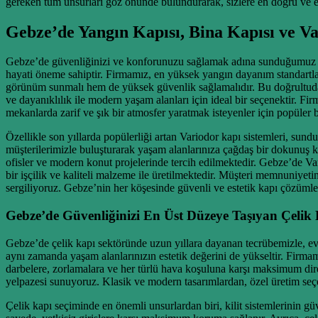
gereken tüm unsurları göz önünde bulundurarak, sizlere en doğru ve en
Gebze’de Yangın Kapısı, Bina Kapısı ve V
Gebze’de güvenliğinizi ve konforunuzu sağlamak adına sunduğumuz gen
hayati öneme sahiptir. Firmamız, en yüksek yangın dayanım standartların
görünüm sunmalı hem de yüksek güvenlik sağlamalıdır. Bu doğrultuda, ap
ve dayanıklılık ile modern yaşam alanları için ideal bir seçenektir. F
mekanlarda zarif ve şık bir atmosfer yaratmak isteyenler için popüler 
Özellikle son yıllarda popülerliği artan Variodor kapı sistemleri, su
müşterilerimizle buluşturarak yaşam alanlarınıza çağdaş bir dokunuş kat
ofisler ve modern konut projelerinde tercih edilmektedir. Gebze’de Var
bir işçilik ve kaliteli malzeme ile üretilmektedir. Müşteri memnuniyeti
sergiliyoruz. Gebze’nin her köşesinde güvenli ve estetik kapı çözümleri
Gebze’de Güvenliğinizi En Üst Düzeye Taşıyan Çelik 
Gebze’de çelik kapı sektöründe uzun yıllara dayanan tecrübemizle, evle
aynı zamanda yaşam alanlarınızın estetik değerini de yükseltir. Firmamı
darbelere, zorlamalara ve her türlü hava koşuluna karşı maksimum diren
yelpazesi sunuyoruz. Klasik ve modern tasarımlardan, özel üretim seç
Çelik kapı seçiminde en önemli unsurlardan biri, kilit sistemlerinin güv